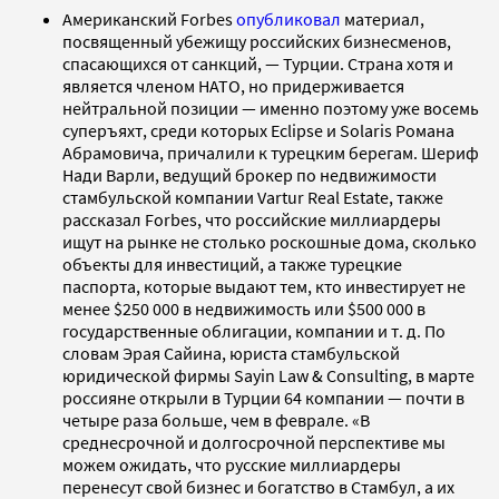
Американский Forbes
опубликовал
материал,
посвященный убежищу российских бизнесменов,
спасающихся от санкций, — Турции. Страна хотя и
является членом НАТО, но придерживается
нейтральной позиции — именно поэтому уже восемь
суперъяхт, среди которых Eclipse и Solaris Романа
Абрамовича, причалили к турецким берегам. Шериф
Нади Варли, ведущий брокер по недвижимости
стамбульской компании Vartur Real Estate, также
рассказал Forbes, что российские миллиардеры
ищут на рынке не столько роскошные дома, сколько
объекты для инвестиций, а также турецкие
паспорта, которые выдают тем, кто инвестирует не
менее $250 000 в недвижимость или $500 000 в
государственные облигации, компании и т. д. По
словам Эрая Сайина, юриста стамбульской
юридической фирмы Sayin Law & Consulting, в марте
россияне открыли в Турции 64 компании — почти в
четыре раза больше, чем в феврале. «В
среднесрочной и долгосрочной перспективе мы
можем ожидать, что русские миллиардеры
перенесут свой бизнес и богатство в Стамбул, а их