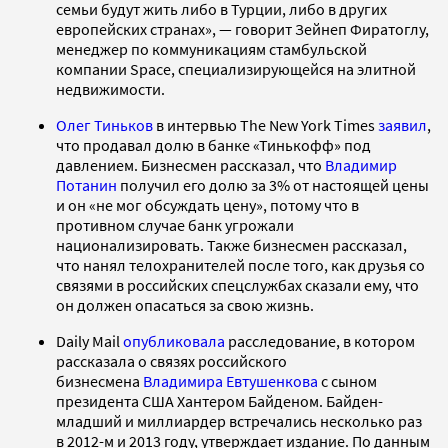
семьи будут жить либо в Турции, либо в других
европейских странах», — говорит Зейнеп Фиратоглу,
менеджер по коммуникациям стамбульской
компании Space, специализирующейся на элитной
недвижимости.
Олег Тиньков
в интервью The New York Times
заявил
,
что продавал долю в банке «Тинькофф» под
давлением. Бизнесмен рассказал, что
Владимир
Потанин
получил его долю за 3% от настоящей цены
и он «не мог обсуждать цену», потому что в
противном случае банк угрожали
национализировать. Также бизнесмен рассказал,
что нанял телохранителей после того, как друзья со
связями в российских спецслужбах сказали ему, что
он должен опасаться за свою жизнь.
Daily Mail
опубликовала
расследование, в котором
рассказала о связях российского
бизнесмена
Владимира Евтушенкова
с сыном
президента США Хантером Байденом. Байден-
младший и миллиардер встречались несколько раз
в 2012-м и 2013 году, утверждает издание. По данным