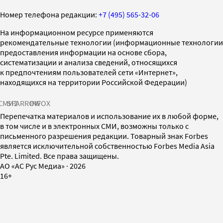
Номер телефона редакции:
+7 (495) 565-32-06
На информационном ресурсе применяются
рекомендательные технологии (информационные технологии
предоставления информации на основе сбора,
систематизации и анализа сведений, относящихся
к предпочтениям пользователей сети «Интернет»,
находящихся на территории Российской Федерации)
СМИ2
SPARROW
INFOX
Перепечатка материалов и использование их в любой форме,
в том числе и в электронных СМИ, возможны только с
письменного разрешения редакции. Товарный знак Forbes
является исключительной собственностью Forbes Media Asia
Pte. Limited. Все права защищены.
AO «АС Рус Медиа»
·
2026
16+