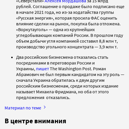
«Северстали»
Алексея Мордашова
за 15 млрд
рублей. Соглашение о продаже было подписано еще
в начале 2021 года, но из-за ходатайства группы
«Русская энергия», которая просила ФАС оценить
влияние сделки на рынок, покупка была отложена.
«Воркутауголь» — одна из крупнейших
угледобывающих компаний России. В прошлом году
объем добычи угля компанией составил 8,8 млн т,
производство угольного концентрата — 3,9 млн т.
Два российских бизнесмена отказались стать
посредниками в переговорах России и
Украины,
пишет
The Washington Post. Роман
Абрамович не был первым кандидатом на эту роль —
сначала Украина обратилась к двум другим
российским бизнесменам, среди которых издание
называет Михаила Фридмана, но оба от этого
предложения отказались.
Материал по теме
В центре внимания