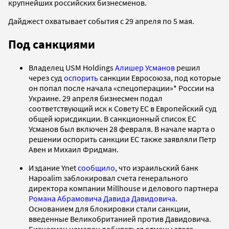
крупнейших российских бизнесменов.
Дайджест охватывает события с 29 апреля по 5 мая.
Под санкциями
Владелец USM Holdings
Алишер Усманов
решил
через суд
оспорить
санкции Евросоюза, под которые
он попал после начала «спецоперации»* России на
Украине. 29 апреля бизнесмен подал
соответствующий иск к Совету ЕС в Европейский суд
общей юрисдикции. В санкционный список ЕС
Усманов был включен 28 февраля. В начале марта о
решении оспорить санкции ЕС также заявляли Петр
Авен и Михаил Фридман.
Издание Ynet
сообщило
, что израильский банк
Hapoalim заблокировал счета генерального
директора компании Millhouse и делового партнера
Романа Абрамовича
Давида Давидовича
.
Основанием для блокировки стали санкции,
введенные Великобританией против Давидовича.
Бизнесмен намерен добиваться отмены этого