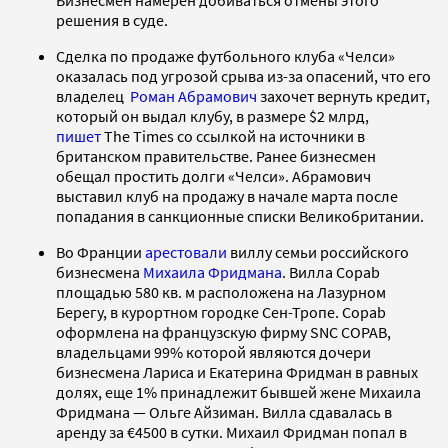
решения в суде.
Сделка по продаже футбольного клуба «Челси»
оказалась под угрозой срыва из-за опасений, что его
владелец
Роман Абрамович
захочет вернуть кредит,
который он выдал клубу, в размере $2 млрд,
пишет
The Times со ссылкой на источники в
британском правительстве. Ранее бизнесмен
обещал простить долги «Челси». Абрамович
выставил клуб на продажу в начале марта после
попадания в санкционные списки Великобритании.
Во Франции
арестовали
виллу семьи российского
бизнесмена
Михаила Фридмана
. Вилла Copab
площадью 580 кв. м расположена на Лазурном
Берегу, в курортном городке Сен-Тропе. Copab
оформлена на французскую фирму SNC COPAB,
владельцами 99% которой являются дочери
бизнесмена Лариса и Екатерина Фридман в равных
долях, еще 1% принадлежит бывшей жене Михаила
Фридмана — Ольге Айзиман. Вилла сдавалась в
аренду за €4500 в сутки. Михаил Фридман попал в