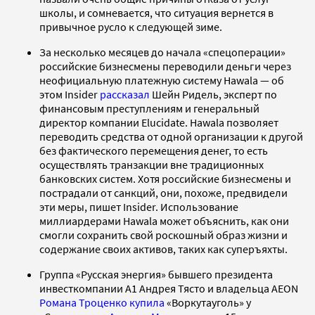
школы, и сомневается, что ситуация вернется в
привычное русло к следующей зиме.
За несколько месяцев до начала «спецоперации»
российские бизнесмены переводили деньги через
неофициальную платежную систему Hawala — об
этом Insider
рассказал
Шейн Ридель, эксперт по
финансовым преступлениям и генеральный
директор компании Elucidate. Hawala позволяет
переводить средства от одной организации к другой
без фактического перемещения денег, то есть
осуществлять транзакции вне традиционных
банковских систем. Хотя российские бизнесмены и
пострадали от санкций, они, похоже, предвидели
эти меры, пишет Insider. Использование
миллиардерами Hawala может объяснить, как они
смогли сохранить свой роскошный образ жизни и
содержание своих активов, таких как суперъяхты.
Группа «Русская энергия» бывшего президента
инвесткомпании А1 Андрея Тясто и владельца AEON
Романа Троценко
купила
«Воркутауголь» у