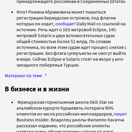
принадлежащего россиянам в Соединенных Штатах.
Флот Романа Абрамовича может лишиться
регистрации Бермудских островов, под флагом
которых он ходит,
сообщает
Daily Mail со ссылкой на
источник. Речь идет о 163-метровой Eclipse, 145-
метровой Solaris и двух вспомогательных судах
общей стоимостью более $1 млрд. По словам
источника, по всем этим судам идет процесс снятия с
регистрации. Без флага суперъяхты не смогут выйти
в море. Сейчас Eclipse и Solaris стоят на якоре у юго-
западного побережья Турции.
Материал по теме
В бизнесе и в жизни
Французская горнолыжная школа Ski5 Star на
альпийском курорте Куршевель потеряла 90%
клиентов из числа российских миллиардеров,
пишет
Business Insider. Владелец школы Филиппо Касачча
рассказал изданию, что российские клиенты
назвали очень общие причины отказа от услуг