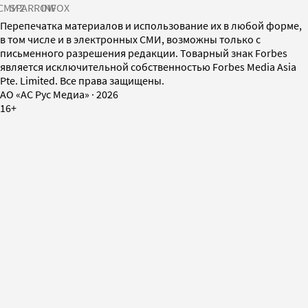
СМИ2
SPARROW
INFOX
Перепечатка материалов и использование их в любой форме,
в том числе и в электронных СМИ, возможны только с
письменного разрешения редакции. Товарный знак Forbes
является исключительной собственностью Forbes Media Asia
Pte. Limited. Все права защищены.
AO «АС Рус Медиа»
·
2026
16+