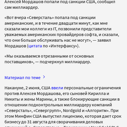
Алексей Мордашов попали под санкции США, сообщил
сам миллиардер.
«Вот вчера «Северсталь» попала под санкции
американские, и в течение двадцати минут, как мне
сказали мои коллеги из IT, позвонили представители
уважаемых американских провайдеров софта, и сказали,
что они больше обслуживать нас не могут», — заявил
Мордашов (
цитата
по «Интерфаксу»).
«Мы оказываемся отрезанными от основных
поставщиков», — подчеркнул миллиардер.
Материал по теме
Накануне, 2 июня, США
ввели
персональные ограничения
против Алексея Мордашова, его сыновей Кирилла и
Никиты и жены Марины, а также блокирующие санкции в
отношении подконтрольных миллиардеру компаний
«Северсталь», «Севергрупп», Nordgold и «Алгоритм». При
этом Минфин США выпустил лицензию, которая дает срок
бизнесу до 31 августа для сворачивания деловых