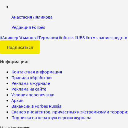
Анастасия Ляликова
Редакция Forbes
#
Алишер Усманов
#
Германия
#
обыск
#
UBS
#
отмывание средств
Подписаться
Информация:
Контактная информация
Правила обработки
Реклама в журнале
Реклама на сайте
Условия перепечатки
Архив
Вакансии в Forbes Russia
Сканер иноагентов, причастных к экстремизму и террор
Подписка на печатную версию журнала
Мы в соцсетях: