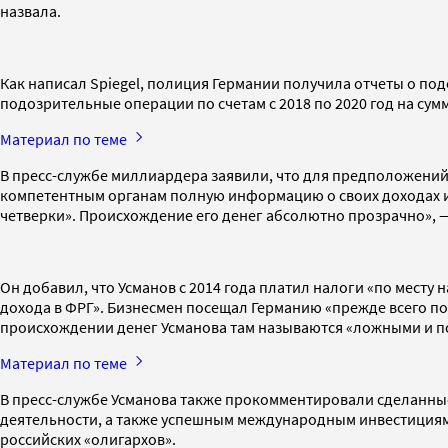
назвала.
Как написал Spiegel, полиция Германии получила отчеты о по
подозрительные операции по счетам с 2018 по 2020 год на су
Материал по теме
В пресс-службе миллиардера заявили, что для предположений
компетентным органам полную информацию о своих доходах и
четверки». Происхождение его денег абсолютно прозрачно», 
Он добавил, что Усманов с 2014 года платил налоги «по месту
дохода в ФРГ». Бизнесмен посещал Германию «прежде всего по
происхождении денег Усманова там называются «ложными и 
Материал по теме
В пресс-службе Усманова также прокомментировали сделанные
деятельности, а также успешным международным инвестициям.
российских «олигархов».