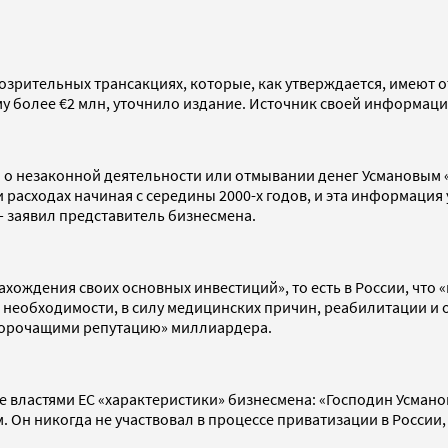
дозрительных трансакциях, которые, как утверждается, имеют 
мму более €2 млн, уточнило издание. Источник своей информац
 о незаконной деятельности или отмывании денег Усмановым «
 расходах начиная с середины 2000-х годов, и эта информац
— заявил представитель бизнесмена.
 нахождения своих основных инвестиций», то есть в России, чт
 необходимости, в силу медицинских причин, реабилитации и 
порочащими репутацию» миллиардера.
 властями ЕС «характеристики» бизнесмена: «Господин Усман
 Он никогда не участвовал в процессе приватизации в России