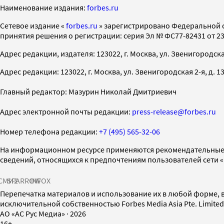
Наименование издания:
forbes.ru
Cетевое издание «
forbes.ru
» зарегистрировано Федеральной 
принятия решения о регистрации: серия Эл № ФС77-82431 от 23 
Адрес редакции, издателя: 123022, г. Москва, ул. Звенигородская 2-
Адрес редакции: 123022, г. Москва, ул. Звенигородская 2-я, д. 13, с
Главный редактор: Мазурин Николай Дмитриевич
Адрес электронной почты редакции:
press-release@forbes.ru
Номер телефона редакции:
+7 (495) 565-32-06
На информационном ресурсе применяются рекомендательные 
сведений, относящихся к предпочтениям пользователей сети 
СМИ2
SPARROW
INFOX
Перепечатка материалов и использование их в любой форме, в
исключительной собственностью Forbes Media Asia Pte. Limite
AO «АС Рус Медиа»
·
2026
16+