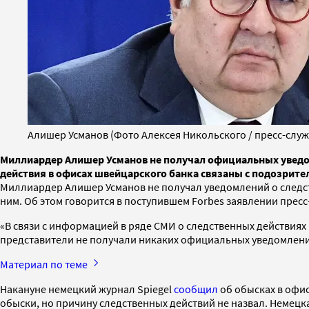
Алишер Усманов (Фото Алексея Никольского / пресс-служ
Миллиардер Алишер Усманов не получал официальных уведомл
действия в офисах швейцарского банка связаны с подозрит
Миллиардер Алишер Усманов не получал уведомлений о следст
ним. Об этом говорится в поступившем Forbes заявлении прес
«В связи с информацией в ряде СМИ о следственных действиях в
представители не получали никаких официальных уведомлений
Материал по теме
Накануне немецкий журнал Spiegel
сообщил
об обысках в офис
обыски, но причину следственных действий не назвал. Немецка