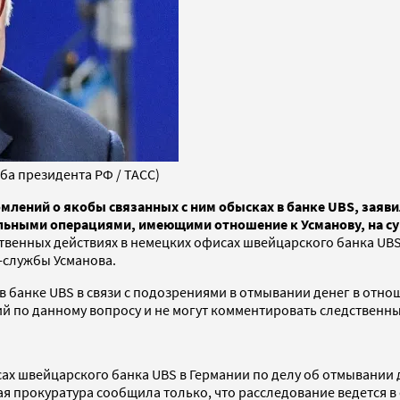
ба президента РФ / ТАСС)
ений о якобы связанных с ним обысках в банке UBS, заявил
ельными операциями, имеющими отношение к Усманову, на су
венных действиях в немецких офисах швейцарского банка UBS,
с-службы Усманова.
 банке UBS в связи с подозрениями в отмывании денег в отноше
 по данному вопросу и не могут комментировать следственные
ах швейцарского банка UBS в Германии по делу об отмывании 
я прокуратура сообщила только, что расследование ведется в 