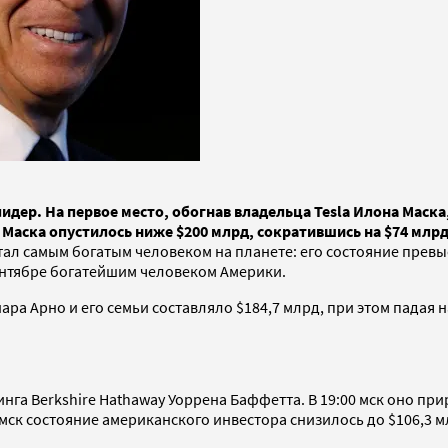
идер. На первое место, обогнав владельца Tesla Илона Маска,
Маска опустилось ниже $200 млрд, сократившись на $74 млрд 
стал самым богатым человеком на планете: его состояние прев
ентябре богатейшим человеком Америки.
ра Арно и его семьи составляло $184,7 млрд, при этом падая на
а Berkshire Hathaway Уоррена Баффетта. В 19:00 мск оно приро
 мск состояние американского инвестора снизилось до $106,3 мл