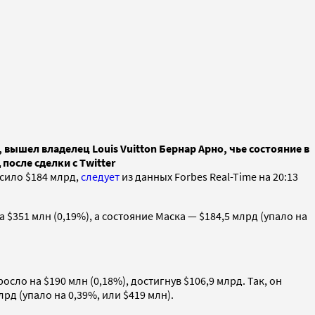
 вышел владелец Louis Vuitton Бернар Арно, чье состояние в
после сделки с Twitter
ысило $184 млрд,
следует
из данных Forbes Real-Time на 20:13
 $351 млн (0,19%), а состояние Маска — $184,5 млрд (упало на
сло на $190 млн (0,18%), достигнув $106,9 млрд. Так, он
рд (упало на 0,39%, или $419 млн).