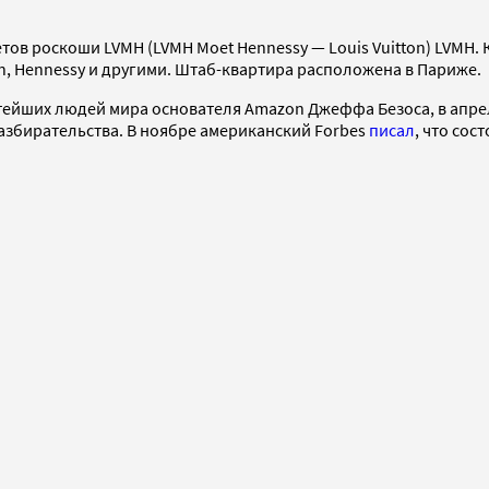
ов роскоши LVMH (LVMH Moet Hennessy — Louis Vuitton) LVMH
ndon, Hennessy и другими. Штаб-квартира расположена в Париже.
тейших людей мира основателя Amazon Джеффа Безоса, в апре
азбирательства. В ноябре американский Forbes
писал
, что сос