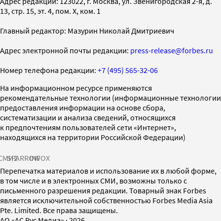
Адрес редакции: 123022, г. Москва, ул. Звенигородская 2-я, д.
13, стр. 15, эт. 4, пом. X, ком. 1
Главный редактор: Мазурин Николай Дмитриевич
Адрес электронной почты редакции:
press-release@forbes.ru
Номер телефона редакции:
+7 (495) 565-32-06
На информационном ресурсе применяются
рекомендательные технологии (информационные технологии
предоставления информации на основе сбора,
систематизации и анализа сведений, относящихся
к предпочтениям пользователей сети «Интернет»,
находящихся на территории Российской Федерации)
СМИ2
SPARROW
INFOX
Перепечатка материалов и использование их в любой форме,
в том числе и в электронных СМИ, возможны только с
письменного разрешения редакции. Товарный знак Forbes
является исключительной собственностью Forbes Media Asia
Pte. Limited. Все права защищены.
AO «АС Рус Медиа»
·
2026