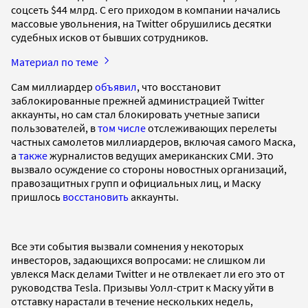
соцсеть $44 млрд. С его приходом в компании начались
массовые увольнения, на Twitter обрушились десятки
судебных исков от бывших сотрудников.
Материал по теме
Сам миллиардер
объявил
, что восстановит
заблокированные прежней администрацией Twitter
аккаунты, но сам стал блокировать учетные записи
пользователей, в
том числе
отслеживающих перелеты
частных самолетов миллиардеров, включая самого Маска,
а
также
журналистов ведущих американских СМИ. Это
вызвало осуждение со стороны новостных организаций,
правозащитных групп и официальных лиц, и Маску
пришлось
восстановить
аккаунты.
Все эти события вызвали сомнения у некоторых
инвесторов, задающихся вопросами: не слишком ли
увлекся Маск делами Twitter и не отвлекает ли его это от
руководства Tesla. Призывы Уолл-стрит к Маску уйти в
отставку нарастали в течение нескольких недель,