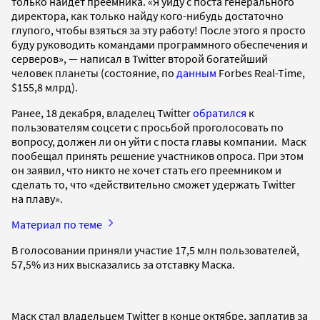
только найдет преемника. «Я уйду с поста генерального
директора, как только найду кого-нибудь достаточно
глупого, чтобы взяться за эту работу! После этого я просто
буду руководить командами программного обеспечения и
серверов», — написал в Twitter второй богатейший
человек планеты (состояние, по
данным
Forbes Real-Time,
$155,8 млрд).
Ранее, 18 декабря, владелец Twitter
обратился
к
пользователям соцсети с просьбой проголосовать по
вопросу, должен ли он уйти с поста главы компании. Маск
пообещал принять решение участников опроса. При этом
он заявил, что никто не хочет стать его преемником и
сделать то, что «действительно сможет удержать Twitter
на плаву».
Материал по теме
В голосовании приняли участие 17,5 млн пользователей,
57,5% из них высказались за отставку Маска.
Маск стал владельцем Twitter в конце октябре, заплатив за