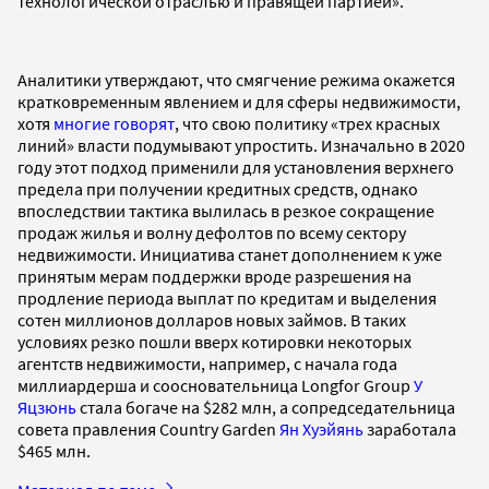
технологической отраслью и правящей партией».
Аналитики утверждают, что смягчение режима окажется
кратковременным явлением и для сферы недвижимости,
хотя
многие говорят
, что свою политику «трех красных
линий» власти подумывают упростить. Изначально в 2020
году этот подход применили для установления верхнего
предела при получении кредитных средств, однако
впоследствии тактика вылилась в резкое сокращение
продаж жилья и волну дефолтов по всему сектору
недвижимости. Инициатива станет дополнением к уже
принятым мерам поддержки вроде разрешения на
продление периода выплат по кредитам и выделения
сотен миллионов долларов новых займов. В таких
условиях резко пошли вверх котировки некоторых
агентств недвижимости, например, с начала года
миллиардерша и соосновательница Longfor Group
У
Яцзюнь
стала богаче на $282 млн, а сопредседательница
совета правления Country Garden
Ян Хуэйянь
заработала
$465 млн.