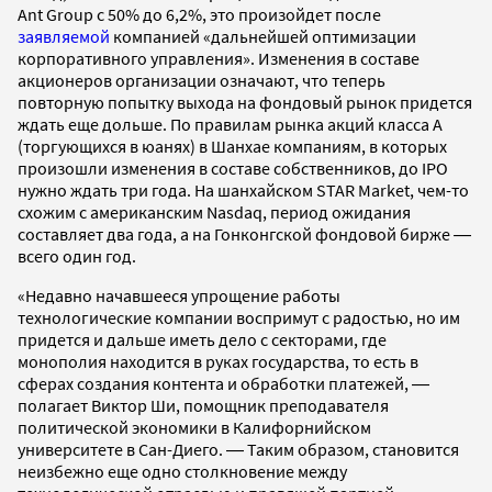
Ant Group с 50% до 6,2%, это произойдет после
заявляемой
компанией «дальнейшей оптимизации
корпоративного управления». Изменения в составе
акционеров организации означают, что теперь
повторную попытку выхода на фондовый рынок придется
ждать еще дольше. По правилам рынка акций класса A
(торгующихся в юанях) в Шанхае компаниям, в которых
произошли изменения в составе собственников, до IPO
нужно ждать три года. На шанхайском STAR Market, чем-то
схожим с американским Nasdaq, период ожидания
составляет два года, а на Гонконгской фондовой бирже ―
всего один год.
«Недавно начавшееся упрощение работы
технологические компании воспримут с радостью, но им
придется и дальше иметь дело с секторами, где
монополия находится в руках государства, то есть в
сферах создания контента и обработки платежей, ―
полагает Виктор Ши, помощник преподавателя
политической экономики в Калифорнийском
университете в Сан-Диего. ― Таким образом, становится
неизбежно еще одно столкновение между