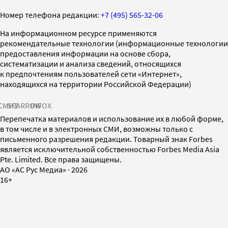
Номер телефона редакции:
+7 (495) 565-32-06
На информационном ресурсе применяются
рекомендательные технологии (информационные технологии
предоставления информации на основе сбора,
систематизации и анализа сведений, относящихся
к предпочтениям пользователей сети «Интернет»,
находящихся на территории Российской Федерации)
СМИ2
SPARROW
INFOX
Перепечатка материалов и использование их в любой форме,
в том числе и в электронных СМИ, возможны только с
письменного разрешения редакции. Товарный знак Forbes
является исключительной собственностью Forbes Media Asia
Pte. Limited. Все права защищены.
AO «АС Рус Медиа»
·
2026
16+