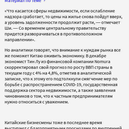
Материал по теме
«Что касается сферы недвижимости, если ослабление
надзора сработает, то цены на жилье снова пойдут вверх,
а уровень задолженности продолжит расти, ― отмечает
Ши. ― Со временем центральному правительству
придется разворачиваться в противоположном
направлении».
Но аналитики говорят, что внимание к нуждам рынка все
же поможет Китаю оживить экономику. В декабре
экономист Тин Лу из финансовой компании Nomura
скорректировал свой прогноз по росту ВВП страны в
текущем году с 4% на 4,8%, отметив в аналитической
записке, что к этому его подтолкнули смягчение мер по
борьбе с распространением COVID-19, государственная
поддержка сектора недвижимости, а также заявления
чиновников о том, что к частным предпринимателям
нужно относиться с уважением.
Китайские бизнесмены тоже в последнее время
выступают с благоприятными прогнозами по внутренней