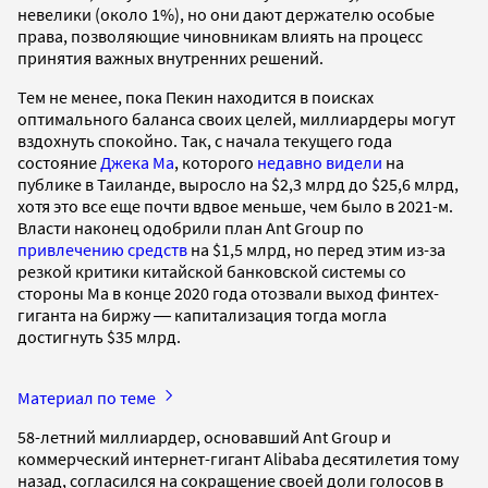
невелики (около 1%), но они дают держателю особые
права, позволяющие чиновникам влиять на процесс
принятия важных внутренних решений.
Тем не менее, пока Пекин находится в поисках
оптимального баланса своих целей, миллиардеры могут
вздохнуть спокойно. Так, с начала текущего года
состояние
Джека Ма
, которого
недавно видели
на
публике в Таиланде, выросло на $2,3 млрд до $25,6 млрд,
хотя это все еще почти вдвое меньше, чем было в 2021-м.
Власти наконец одобрили план Ant Group по
привлечению средств
на $1,5 млрд, но перед этим из-за
резкой критики китайской банковской системы со
стороны Ма в конце 2020 года отозвали выход финтех-
гиганта на биржу ― капитализация тогда могла
достигнуть $35 млрд.
Материал по теме
58-летний миллиардер, основавший Ant Group и
коммерческий интернет-гигант Alibaba десятилетия тому
назад, согласился на сокращение своей доли голосов в