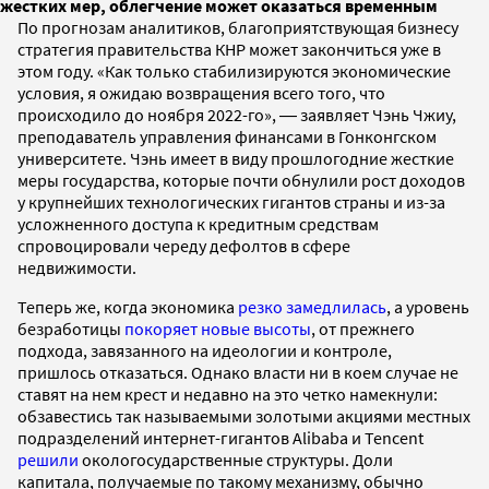
жестких мер, облегчение может оказаться временным
По прогнозам аналитиков, благоприятствующая бизнесу
стратегия правительства КНР может закончиться уже в
этом году. «Как только стабилизируются экономические
условия, я ожидаю возвращения всего того, что
происходило до ноября 2022-го», ― заявляет Чэнь Чжиу,
преподаватель управления финансами в Гонконгском
университете. Чэнь имеет в виду прошлогодние жесткие
меры государства, которые почти обнулили рост доходов
у крупнейших технологических гигантов страны и из-за
усложненного доступа к кредитным средствам
спровоцировали череду дефолтов в сфере
недвижимости.
Теперь же, когда экономика
резко замедлилась
, а уровень
безработицы
покоряет новые высоты
, от прежнего
подхода, завязанного на идеологии и контроле,
пришлось отказаться. Однако власти ни в коем случае не
ставят на нем крест и недавно на это четко намекнули:
обзавестись так называемыми золотыми акциями местных
подразделений интернет-гигантов Alibaba и Tencent
решили
окологосударственные структуры. Доли
капитала, получаемые по такому механизму, обычно