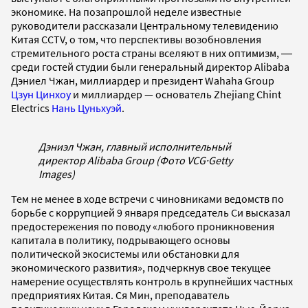
экономике. На позапрошлой неделе известные
руководители рассказали Центральному телевидению
Китая CCTV, о том, что перспективы возобновления
стремительного роста страны вселяют в них оптимизм, ―
среди гостей студии были генеральный директор Alibaba
Дэниел Чжан, миллиардер и президент Wahaha Group
Цзун Цинхоу
и миллиардер — основатель Zhejiang Chint
Electrics
Нань Цуньхуэй
.
Дэниэл Чжан, главный исполнительный
директор Alibaba Group (Фото VCG
·
Getty
Images)
Тем не менее в ходе встречи с чиновниками ведомств по
борьбе с коррупцией 9 января председатель Си высказал
предостережения по поводу «любого проникновения
капитала в политику, подрывающего основы
политической экосистемы или обстановки для
экономического развития», подчеркнув свое текущее
намерение осуществлять контроль в крупнейших частных
предприятиях Китая. Ся Мин, преподаватель