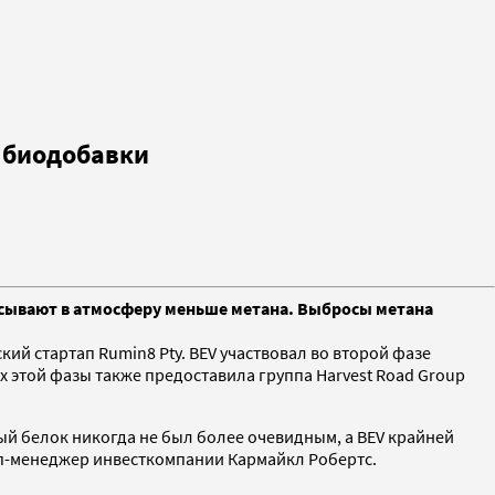
 биодобавки
асывают в атмосферу меньше метана. Выбросы метана
кий стартап Rumin8 Pty. BEV участвовал во второй фазе
х этой фазы также предоставила группа Harvest Road Group
ый белок никогда не был более очевидным, а BEV крайней
оп-менеджер инвесткомпании Кармайкл Робертс.