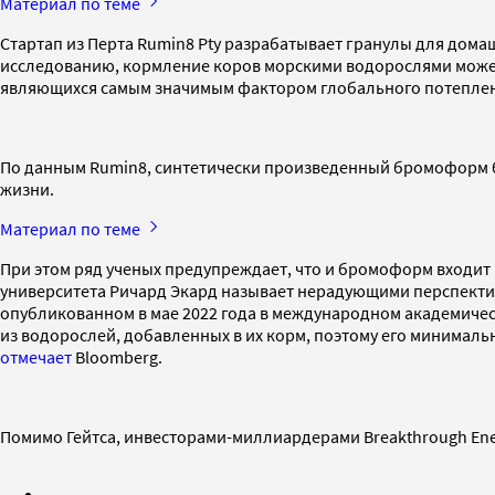
Материал по теме
Стартап из Перта Rumin8 Pty разрабатывает гранулы для дом
исследованию, кормление коров морскими водорослями может
являющихся самым значимым фактором глобального потепления
По данным Rumin8, синтетически произведенный бромоформ бу
жизни.
Материал по теме
При этом ряд ученых предупреждает, что и бромоформ входи
университета Ричард Экард называет нерадующими перспекти
опубликованном в мае 2022 года в международном академичес
из водорослей, добавленных в их корм, поэтому его минималь
отмечает
Bloomberg.
Помимо Гейтса, инвесторами-миллиардерами Breakthrough Ene