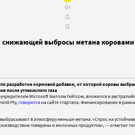
ку снижающей выбросы метана коровами
п по разработке кормовой добавки, от которой коровы выбр
я после углекислого газа
оучредителем Microsoft Биллом Гейтсом, вложился в австралийс
min8 Pty,
говорится
на сайте стартапа. Финансирование в рамка
 выбрасывают в атмосферу меньше метана. «Спрос на устойчив
производством говядины и молочных продуктов», — отметил т