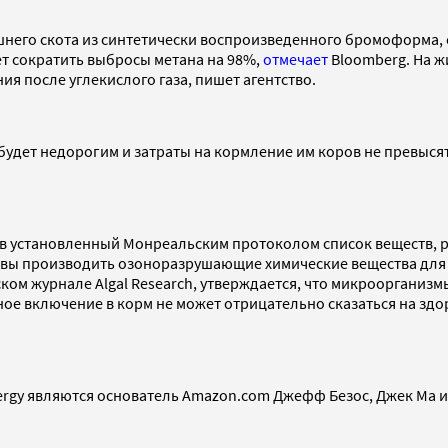
ашнего скота из синтетически воспроизведенного бромоформа,
 сократить выбросы метана на 98%,
отмечает
Bloomberg. На ж
 после углекислого газа, пишет агентство.
дет недорогим и затраты на кормление им коров не превысят 
т в установленный Монреальским протоколом список веществ,
вы производить озоноразрушающие химические вещества для 
ком журнале Algal Research, утверждается, что микроорганиз
ное включение в корм не может отрицательно сказаться на здо
rgy являются основатель Amazon.com Джефф Безос, Джек Ма и