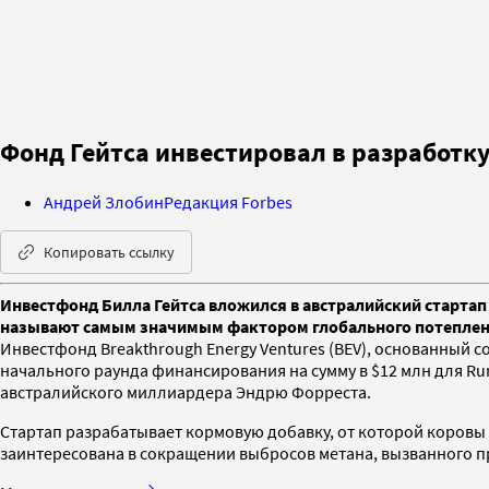
Фонд Гейтса инвестировал в разработ
Андрей Злобин
Редакция Forbes
Копировать ссылку
Инвестфонд Билла Гейтса вложился в австралийский старта
называют самым значимым фактором глобального потеплени
Инвестфонд Breakthrough Energy Ventures (BEV), основанный с
начального раунда финансирования на сумму в $12 млн для Ru
австралийского миллиардера Эндрю Форреста.
Стартап разрабатывает кормовую добавку, от которой коровы
заинтересована в сокращении выбросов метана, вызванного 