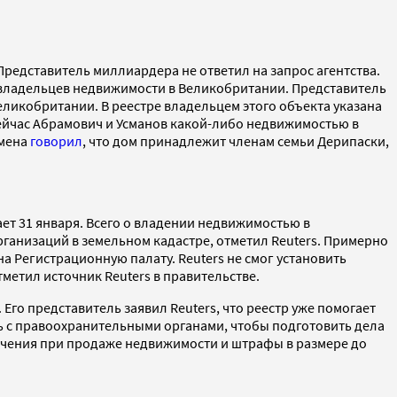
Представитель миллиардера не ответил на запрос агентства.
е владельцев недвижимости в Великобритании. Представитель
ликобритании. В реестре владельцем этого объекта указана
и сейчас Абрамович и Усманов какой-либо недвижимостью в
смена
говорил
, что дом принадлежит членам семьи Дерипаски,
ет 31 января. Всего о владении недвижимостью в
рганизаций в земельном кадастре, отметил Reuters. Примерно
а Регистрационную палату. Reuters не смог установить
етил источник Reuters в правительстве.
о представитель заявил Reuters, что реестр уже помогает
ть с правоохранительными органами, чтобы подготовить дела
ничения при продаже недвижимости и штрафы в размере до