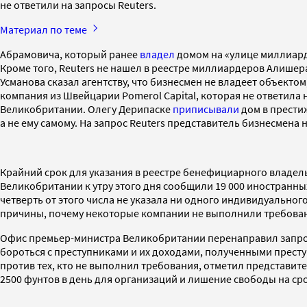
не ответили на запросы Reuters.
Материал по теме
Абрамовича, который ранее
владел
домом на «улице миллиарде
Кроме того, Reuters не нашел в реестре миллиардеров Алишер
Усманова сказал агентству, что бизнесмен не владеет объектом
компания из Швейцарии Pomerol Capital, которая не ответила 
Великобритании. Олегу Дерипаске
приписывали
дом в прести
а не ему самому. На запрос Reuters представитель бизнесмена н
Крайний срок для указания в реестре бенефициарного владель
Великобритании к утру этого дня сообщили 19 000 иностранны
четверть от этого числа не указала ни одного индивидуальног
причины, почему некоторые компании не выполнили требован
Офис премьер-министра Великобритании перенаправил запрос в
бороться с преступниками и их доходами, полученными прест
против тех, кто не выполнил требования, отметил представи
2500 фунтов в день для организаций и лишение свободы на сро