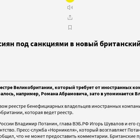
сиян под санкциями в новый британский
реестре Великобритании, который требует от иностранных к
залось, например, Романа Абрамовича, зато в упоминается В
новом реестре бенефициарных владельцев иностранных компа
британии, которая ведет реестр.
ссии Владимир Потанин, глава ВЭБ.РФ Игорь Шувалов и его суп
тство. Пресс-служба «Норникеля», который возглавляет Потани
сообщил, что не может предоставить комментарии. Британские 