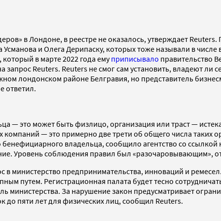
ров» в Лондоне, в реестре не оказалось, утверждает Reuters. 
а Усманова и Олега Дерипаску, которых тоже называли в числ
, который в марте 2022 года ему
приписывало
правительство Ве
на запрос Reuters. Reuters не смог сам установить, владеют л
жном лондонском районе Белгравия, но представитель бизне
е ответил.
ца — это может быть физлицо, организация или траст — истека
х компаний — это примерно две трети об общего числа таких о
о бенефициарного владельца, сообщило агентство со ссылкой н
ие. Уровень соблюдения правил был «разочаровывающим», отм
 министерство предпринимательства, инноваций и ремесел. Ег
упным путем. Регистрационная палата будет тесно сотруднича
тель министерства. За нарушение закон предусматривает огра
к до пяти лет для физических лиц, сообщил Reuters.