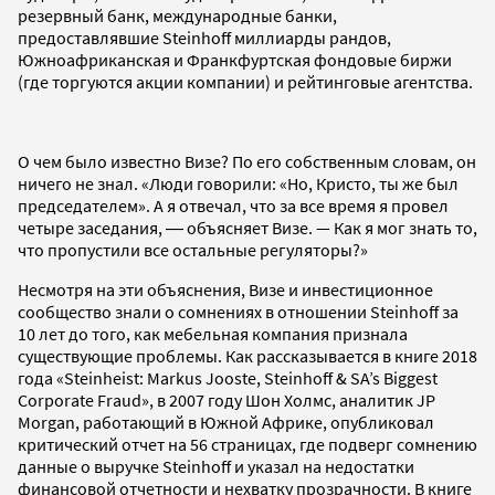
резервный банк, международные банки,
предоставлявшие Steinhoff миллиарды рандов,
Южноафриканская и Франкфуртская фондовые биржи
(где торгуются акции компании) и рейтинговые агентства.
О чем было известно Визе? По его собственным словам, он
ничего не знал. «Люди говорили: «Но, Кристо, ты же был
председателем». А я отвечал, что за все время я провел
четыре заседания, ― объясняет Визе. — Как я мог знать то,
что пропустили все остальные регуляторы?»
Несмотря на эти объяснения, Визе и инвестиционное
сообщество знали о сомнениях в отношении Steinhoff за
10 лет до того, как мебельная компания признала
существующие проблемы. Как рассказывается в книге 2018
года «Steinheist: Markus Jooste, Steinhoff & SA’s Biggest
Corporate Fraud», в 2007 году Шон Холмс, аналитик JP
Morgan, работающий в Южной Африке, опубликовал
критический отчет на 56 страницах, где подверг сомнению
данные о выручке Steinhoff и указал на недостатки
финансовой отчетности и нехватку прозрачности. В книге