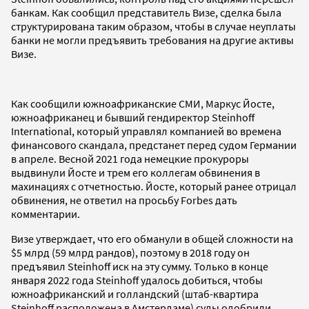
банкам. Как сообщил представитель Визе, сделка была
структурирована таким образом, чтобы в случае неуплаты
банки не могли предъявить требования на другие активы
Визе.
Как сообщили южноафриканские СМИ, Маркус Йосте,
южноафриканец и бывший гендиректор Steinhoff
International, который управлял компанией во времена
финансового скандала, предстанет перед судом Германии
в апреле. Весной 2021 года немецкие прокуроры
выдвинули Йосте и трем его коллегам обвинения в
махинациях с отчетностью. Йосте, который ранее отрицал
обвинения, не ответил на просьбу Forbes дать
комментарии.
Визе утверждает, что его обманули в общей сложности на
$5 млрд (59 млрд рандов), поэтому в 2018 году он
предъявил Steinhoff иск на эту сумму. Только в конце
января 2022 года Steinhoff удалось добиться, чтобы
южноафриканский и голландский (штаб-квартира
Steinhoff расположена в Амстердаме) суды одобрили