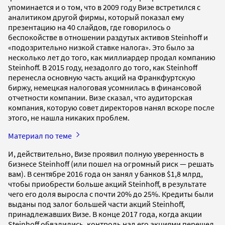
упоминается и о том, что в 2009 году Визе встретился с
аналитиком другой фирмы, который показал ему
презентацию на 40 слайдов, где говорилось о
беспокойстве в отношении раздутых активов Steinhoff и
«подозрительно низкой ставке налога». Это было за
несколько лет до того, как миллиардер продал компанию
Steinhoff. В 2015 году, незадолго до того, как Steinhoff
перенесла основную часть акций на Франкфуртскую
биржу, немецкая налоговая усомнилась в финансовой
отчетности компании. Визе сказал, что аудиторская
компания, которую совет директоров нанял вскоре после
этого, не нашла никаких проблем.
Материал по теме
И, действительно, Визе проявил полную уверенность в
бизнесе Steinhoff (или пошел на огромный риск — решать
вам). В сентябре 2016 года он занял у банков $1,8 млрд,
чтобы приобрести больше акций Steinhoff, в результате
чего его доля выросла с почти 20% до 25%. Кредиты были
выданы под залог большей части акций Steinhoff,
принадлежавших Визе. В конце 2017 года, когда акции
Steinhoff обвалились, контроль над его акциями перешел