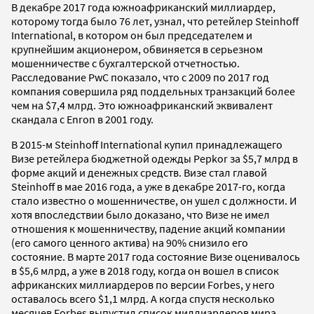
В декабре 2017 года южноафриканский миллиардер,
которому тогда было 76 лет, узнал, что ретейлер Steinhoff
International, в котором он был председателем и
крупнейшим акционером, обвиняется в серьезном
мошенничестве с бухгалтерской отчетностью.
Расследование PwC показало, что с 2009 по 2017 год
компания совершила ряд поддельных транзакций более
чем на $7,4 млрд. Это южноафриканский эквивалент
скандала с Enron в 2001 году.
В 2015-м Steinhoff International купил принадлежащего
Визе ретейлера бюджетной одежды Pepkor за $5,7 млрд в
форме акций и денежных средств. Визе стал главой
Steinhoff в мае 2016 года, а уже в декабре 2017-го, когда
стало известно о мошенничестве, он ушел с должности. И
хотя впоследствии было доказано, что Визе не имел
отношения к мошенничеству, падение акций компании
(его самого ценного актива) на 90% снизило его
состояние. В марте 2017 года состояние Визе оценивалось
в $5,6 млрд, а уже в 2018 году, когда он вошел в список
африканских миллиардеров по версии Forbes, у него
оставалось всего $1,1 млрд. А когда спустя несколько
месяцев Forbes выпустил список миллиардеров мира,