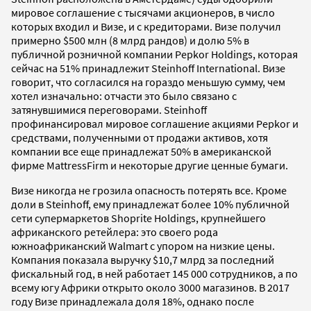
мировое соглашение с тысячами акционеров, в число
которых входил и Визе, и с кредиторами. Визе получил
примерно $500 млн (8 млрд рандов) и долю 5% в
публичной розничной компании Pepkor Holdings, которая
сейчас на 51% принадлежит Steinhoff International. Визе
говорит, что согласился на гораздо меньшую сумму, чем
хотел изначально: отчасти это было связано с
затянувшимися переговорами. Steinhoff
профинансировал мировое соглашение акциями Pepkor и
средствами, полученными от продажи активов, хотя
компании все еще принадлежат 50% в американской
фирме MattressFirm и некоторые другие ценные бумаги.
Визе никогда не грозила опасность потерять все. Кроме
доли в Steinhoff, ему принадлежат более 10% публичной
сети супермаркетов Shoprite Holdings, крупнейшего
африканского ретейлера: это своего рода
южноафриканский Walmart с упором на низкие цены.
Компания показала выручку $10,7 млрд за последний
фискальный год, в ней работает 145 000 сотрудников, а по
всему югу Африки открыто около 3000 магазинов. В 2017
году Визе принадлежала доля 18%, однако после