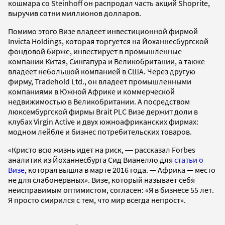
кошмара со Steinhoff он распродал часть акций Shoprite,
выручив сотни миллионов долларов.
Помимо этого Визе владеет инвестиционной фирмой
Invicta Holdings, которая торгуется на Йоханнесбургской
фондовой бирже, инвестирует в промышленные
компании Китая, Сингапура и Великобритании, а также
владеет небольшой компанией в США. Через другую
фирму, Tradehold Ltd., он владеет промышленными
компаниями в Южной Африке и коммерческой
недвижимостью в Великобритании. А посредством
люксембургской фирмы Brait PLC Визе держит доли в
клубах Virgin Active и двух южноафриканских фирмах:
модном лейбле и бизнес потребительских товаров.
«Кристо всю жизнь идет на риск, ― рассказал Forbes
аналитик из Йоханнесбурга Сид Вианелло для
статьи о
Визе
, которая вышла в марте 2016 года. — Африка — место
не для слабонервных». Визе, который называет себя
неисправимым оптимистом, согласен: «Я в бизнесе 55 лет.
Я просто смирился с тем, что мир всегда непрост».