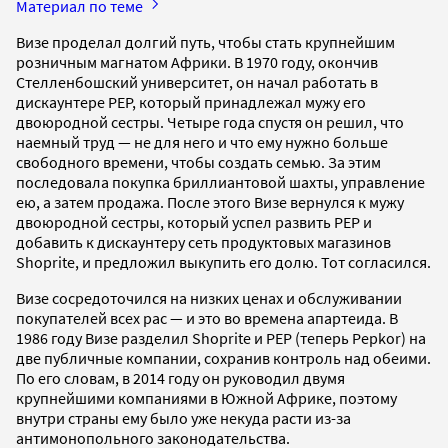
Материал по теме
Визе проделал долгий путь, чтобы стать крупнейшим
розничным магнатом Африки. В 1970 году, окончив
Стелленбошский университет, он начал работать в
дискаунтере PEP, который принадлежал мужу его
двоюродной сестры. Четыре года спустя он решил, что
наемный труд — не для него и что ему нужно больше
свободного времени, чтобы создать семью. За этим
последовала покупка бриллиантовой шахты, управление
ею, а затем продажа. После этого Визе вернулся к мужу
двоюродной сестры, который успел развить PEP и
добавить к дискаунтеру сеть продуктовых магазинов
Shoprite, и предложил выкупить его долю. Тот согласился.
Визе сосредоточился на низких ценах и обслуживании
покупателей всех рас — и это во времена апартеида. В
1986 году Визе разделил Shoprite и PEP (теперь Pepkor) на
две публичные компании, сохранив контроль над обеими.
По его словам, в 2014 году он руководил двумя
крупнейшими компаниями в Южной Африке, поэтому
внутри страны ему было уже некуда расти из-за
антимонопольного законодательства.