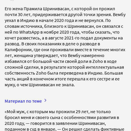
Его жена Прамила Шринивасан, с которой он прожил
почти 30 лет, придерживается другой точки зрения. Вембу
уехал в Индию в начале 2020 года и не вернулся. По
словам источника, близкого к Шринивасан, он связался с
ней по WhatsApp в ноябре 2020 года, чтобы сказать, что
хочет развестись, а в августе 2021-го подал документы на
развод. В своих показаниях в деле о разводе в
Калифорнии, где они проживали вместе в течение многих
лет, женщина утверждает, что Вембу намеренно
избавился от большой части своей доли в Zoho в ходе
сложной сделки, в результате которой интеллектуальная
собственность Zoho была переведена в Индию. Большая
часть акций в конечном итоге перешла к его сестре и ее
мужу, о чем Шринивасан не знала.
Материал по теме
«Мой муж, с которым мы прожили 29 лет, не только
бросил меня и своего сына с особенностями развития в
2020 году, — говорится в заявлении Шринивасан,
поданном в суд в январе, — Он решил сделать фиктивные