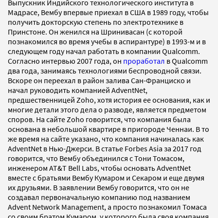
Выпускник Индийского технологического института в
Мадрасе, Вембу впервые приехал в США в 1989 году, чтобы
получить докторскую степень по электротехнике в
Принстоне. Он женился на Шринивасан (с которой
познакомился во время учебы в аспирантуре) в 1993-м и в
следующем году начал работать в компании Qualcomm.
Согласно интервью 2007 года, он
проработал
в Qualcomm
два года, занимаясь технологиями беспроводной связи.
Вскоре он переехал в район залива Сан-Франциско и
начал руководить компанией AdventNet,
предшественницей Zoho, хотя история ее основания, как и
многие детали этого дела о разводе, является предметом
споров. На сайте Zoho говорится, что компания была
основана в небольшой квартире в пригороде Ченнаи. В то
же время на сайте указано, что компания начиналась как
AdventNet в Нью-Джерси. В статье Forbes Asia за 2017 год
говорится, что Вембу объединился с Тони Томасом,
инженером AT&T Bell Labs, чтобы основать AdventNet
вместе с братьями Вембу Кумаром и Секаром и еще двумя
их друзьями. В заявлении Вембу говорится, что он не
создавал первоначальную компанию под названием
Advent Network Management, а просто познакомил Томаса
со своим братом Кумаром, у которого была своя компания