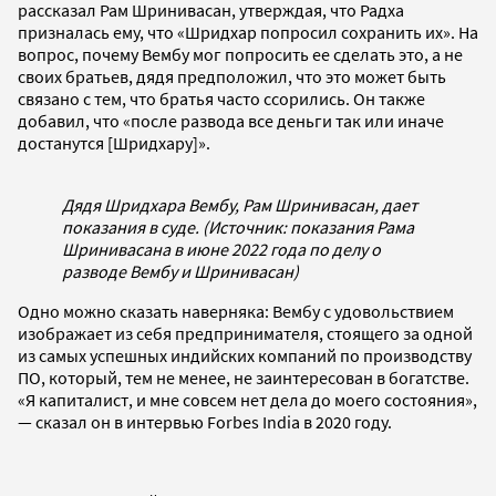
рассказал Рам Шринивасан, утверждая, что Радха
призналась ему, что «Шридхар попросил сохранить их». На
вопрос, почему Вембу мог попросить ее сделать это, а не
своих братьев, дядя предположил, что это может быть
связано с тем, что братья часто ссорились. Он также
добавил, что «после развода все деньги так или иначе
достанутся [Шридхару]».
Дядя Шридхара Вембу, Рам Шринивасан, дает
показания в суде. (Источник: показания Рама
Шринивасана в июне 2022 года по делу о
разводе Вембу и Шринивасан)
Одно можно сказать наверняка: Вембу с удовольствием
изображает из себя предпринимателя, стоящего за одной
из самых успешных индийских компаний по производству
ПО, который, тем не менее, не заинтересован в богатстве.
«Я капиталист, и мне совсем нет дела до моего состояния»,
— сказал он в интервью Forbes India в 2020 году.