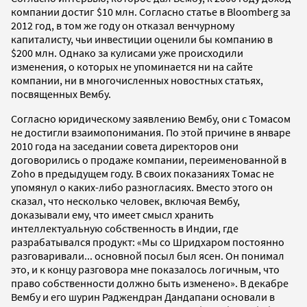
компании достиг $10 млн. Согласно статье в Bloomberg за
2012 год, в том же году он отказал венчурному
капиталисту, чьи инвестиции оценили бы компанию в
$200 млн. Однако за кулисами уже происходили
изменения, о которых не упоминается ни на сайте
компании, ни в многочисленных новостных статьях,
посвященных Вембу.
Согласно юридическому заявлению Вембу, они с Томасом
не достигли взаимопонимания. По этой причине в январе
2010 года на заседании совета директоров они
договорились о продаже компании, переименованной в
Zoho в предыдущем году. В своих показаниях Томас не
упомянул о каких-либо разногласиях. Вместо этого он
сказал, что несколько человек, включая Вембу,
доказывали ему, что имеет смысл хранить
интеллектуальную собственность в Индии, где
разрабатывался продукт: «Мы со Шридхаром постоянно
разговаривали... основной посыл был ясен. Он понимал
это, и к концу разговора мне показалось логичным, что
право собственности должно быть изменено». В декабре
Вембу и его шурин Раджендран Дандапани основали в