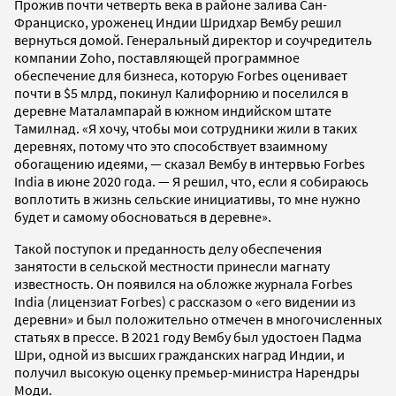
Прожив почти четверть века в районе залива Сан-
Франциско, уроженец Индии Шридхар Вембу решил
вернуться домой. Генеральный директор и соучредитель
компании Zoho, поставляющей программное
обеспечение для бизнеса, которую Forbes оценивает
почти в $5 млрд, покинул Калифорнию и поселился в
деревне Маталампарай в южном индийском штате
Тамилнад. «Я хочу, чтобы мои сотрудники жили в таких
деревнях, потому что это способствует взаимному
обогащению идеями, — сказал Вембу в интервью Forbes
India в июне 2020 года. — Я решил, что, если я собираюсь
воплотить в жизнь сельские инициативы, то мне нужно
будет и самому обосноваться в деревне».
Такой поступок и преданность делу обеспечения
занятости в сельской местности принесли магнату
известность. Он появился на обложке журнала Forbes
India (лицензиат Forbes) с рассказом о «его видении из
деревни» и был положительно отмечен в многочисленных
статьях в прессе. В 2021 году Вембу был удостоен Падма
Шри, одной из высших гражданских наград Индии, и
получил высокую оценку премьер-министра Нарендры
Моди.