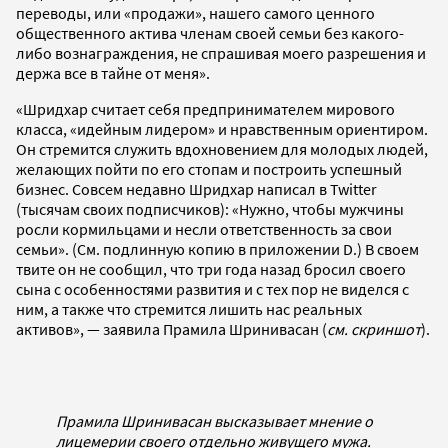
переводы, или «продажи», нашего самого ценного
общественного актива членам своей семьи без какого-
либо вознаграждения, не спрашивая моего разрешения и
держа все в тайне от меня».
«Шридхар считает себя предпринимателем мирового
класса, «идейным лидером» и нравственным ориентиром.
Он стремится служить вдохновением для молодых людей,
желающих пойти по его стопам и построить успешный
бизнес. Совсем недавно Шридхар написал в Twitter
(тысячам своих подписчиков): «Нужно, чтобы мужчины
росли кормильцами и несли ответственность за свои
семьи». (См. подлинную копию в приложении D.) В своем
твите он не сообщил, что три года назад бросил своего
сына с особенностями развития и с тех пор не виделся с
ним, а также что стремится лишить нас реальных
активов», — заявила Прамила Шринивасан (
см. скриншот
).
Прамила Шринивасан высказывает мнение о
лицемерии своего отдельно живущего мужа.