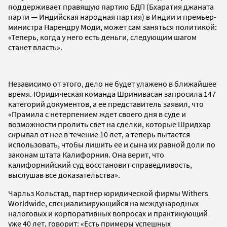
поддерживает правящую партию БДП (Бхаратия джаната
парти — Индийская народная партия) в Индии и премьер-
министра Нарендру Моди, может сам заняться политикой:
«Теперь, когда у него есть деньги, следующим шагом
станет власть».
Независимо от этого, дело не будет улажено в ближайшее
время. Юридическая команда Шринивасан запросила 147
категорий документов, а ее представитель заявил, что
«Прамила с нетерпением ждет своего дня в суде и
возможности пролить свет на сделки, которые Шридхар
скрывал от нее в течение 10 лет, а теперь пытается
использовать, чтобы лишить ее и сына их равной доли по
законам штата Калифорния. Она верит, что
калифорнийский суд восстановит справедливость,
выслушав все доказательства».
Чарльз Кольстад, партнер юридической фирмы Withers
Worldwide, специализирующийся на международных
налоговых и корпоративных вопросах и практикующий
уже 40 лет, говорит: «Есть примеры успешных