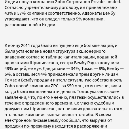
Индии новую компанию Zoho Corporation Private Limited.
Согласно учредительному договору, им принадлежало
43% и 57% компании соответственно. Адвокаты Вембу
утверждают, что он владел только 5% компании,
расположенной в Индии.
К концу 2011 года было выпущено еще больше акций, и
была установлена новая структура акционерного
владения: согласно таблице капитализации, поданной
адвокатами Шринивасана, сестра Вембу Радха получила
49% акций, ее муж Дандапани — 34%, Томас — 8%, Вембу —
5%, а оставшиеся 4% принадлежали трем другим лицам.
Томас и Вембу продали интеллектуальную собственность
Zoho новой компании ZPCL за $50 млн, хотя неясно, как и
когда были выплачены эти деньги. Томас указал в своем
заявлении, что, по его мнению, платежи осуществлялись в
течение определенного времени. Согласно судебным
документам Шринавасан, нет никаких доказательств того,
что новая компания выплачивала что-либо. В своем
электронном письме Вембу сообщил, что выручка от
продажи по-прежнему находится в распоряжении