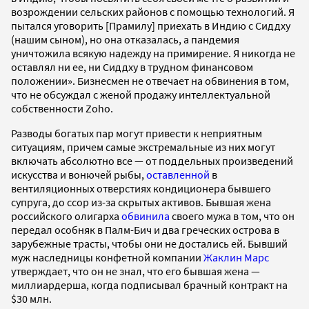
возрождении сельских районов с помощью технологий. Я
пытался уговорить [Прамилу] приехать в Индию с Сиддху
(нашим сыном), но она отказалась, а пандемия
уничтожила всякую надежду на примирение. Я никогда не
оставлял ни ее, ни Сиддху в трудном финансовом
положении». Бизнесмен не отвечает на обвинения в том,
что не обсуждал с женой продажу интеллектуальной
собственности Zoho.
Разводы богатых пар могут привести к неприятным
ситуациям, причем самые экстремальные из них могут
включать абсолютно все — от поддельных произведений
искусства и вонючей рыбы,
оставленной
в
вентиляционных отверстиях кондиционера бывшего
супруга, до ссор из-за скрытых активов. Бывшая жена
российского олигарха
обвинила
своего мужа в том, что он
передал особняк в Палм-Бич и два греческих острова в
зарубежные трасты, чтобы они не достались ей. Бывший
муж наследницы конфетной компании
Жаклин Марс
утверждает, что он не знал, что его бывшая жена —
миллиардерша, когда подписывал брачный контракт на
$30 млн.