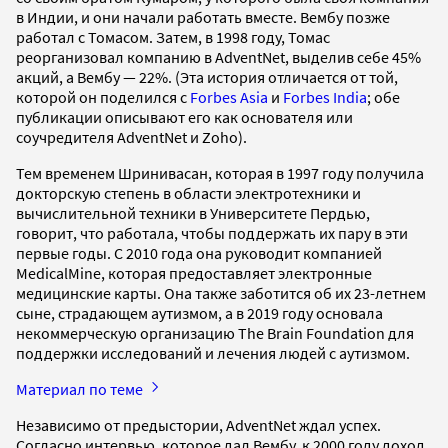
в Индии, и они начали работать вместе. Вембу позже
работал с Томасом. Затем, в 1998 году, Томас
реорганизовал компанию в AdventNet, выделив себе 45%
акций, а Вембу — 22%. (Эта история отличается от той,
которой он поделился с
Forbes Asia
и
Forbes India
; обе
публикации описывают его как основателя или
соучредителя AdventNet и Zoho).
Тем временем Шринивасан, которая в 1997 году получила
докторскую степень в области электротехники и
вычислительной техники в Университете Пердью,
говорит, что работала, чтобы поддержать их пару в эти
первые годы. С 2010 года она руководит компанией
MedicalMine, которая предоставляет электронные
медицинские карты. Она также заботится об их 23-летнем
сыне, страдающем аутизмом, а в 2019 году основала
некоммерческую организацию The Brain Foundation для
поддержки исследований и лечения людей с аутизмом.
Материал по теме
Независимо от предыстории, AdventNet ждал успех.
Согласно интервью, которое дал Вембу, к 2000 году доход