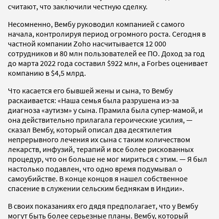
считают, что заключили честную сделку.
Несомненно, Вембу руководил компанией с самого
начала, контролируя период огромного роста. Сегодня в
частной компании Zoho насчитывается 12 000
сотрудников и 80 млн пользователей ее ПО. Доход за год
до марта 2022 года составил $922 млн, а Forbes оценивает
компанию в $4,5 млрд.
Что касается его бывшей жены и сына, то Вембу
раскаивается: «Наша семья была разрушена из-за
диагноза «аутизм» у сына. Прамила была супер-мамой, и
она действительно прилагала героические усилия, —
сказал Вембу, который описал два десятилетия
непрерывного лечения их сына с таким количеством
лекарств, инфузий, терапий и все более рискованных
процедур, что он больше не мог мириться с этим. — Я был
настолько подавлен, что одно время подумывал о
самоубийстве. В конце концов я нашел собственное
спасение в служении сельским беднякам в Индии».
В своих показаниях его дядя предполагает, что у Вембу
могут быть более серьезные планы. Вембу, который