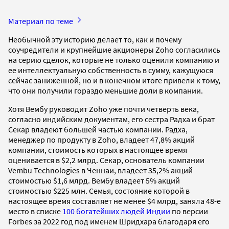
Материал по теме
Необычной эту историю делает то, как и почему
соучредители и крупнейшие акционеры Zoho согласились
на серию сделок, которые не только оценили компанию и
ее интеллектуальную собственность в сумму, кажущуюся
сейчас заниженной, но и в конечном итоге привели к тому,
что они получили гораздо меньшие доли в компании.
Хотя Вембу руководит Zoho уже почти четверть века,
согласно индийским документам, его сестра Радха и брат
Секар владеют большей частью компании. Радха,
менеджер по продукту в Zoho, владеет 47,8% акций
компании, стоимость которых в настоящее время
оценивается в $2,2 млрд. Секар, основатель компании
Vembu Technologies в Ченнаи, владеет 35,2% акций
стоимостью $1,6 млрд. Вембу владеет 5% акций
стоимостью $225 млн. Семья, состояние которой в
настоящее время составляет не менее $4 млрд, заняла 48-е
место в списке
100 богатейших людей Индии
по версии
Forbes за 2022 год под именем Шридхара благодаря его