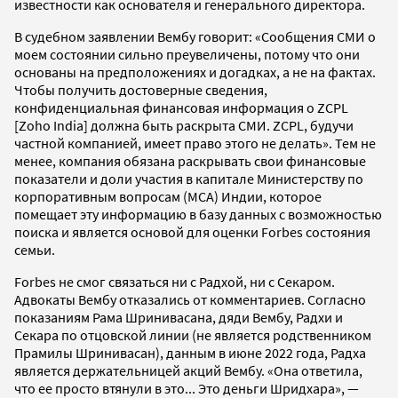
известности как основателя и генерального директора.
В судебном заявлении Вембу говорит: «Сообщения СМИ о
моем состоянии сильно преувеличены, потому что они
основаны на предположениях и догадках, а не на фактах.
Чтобы получить достоверные сведения,
конфиденциальная финансовая информация о ZCPL
[Zoho India] должна быть раскрыта СМИ. ZCPL, будучи
частной компанией, имеет право этого не делать». Тем не
менее, компания обязана раскрывать свои финансовые
показатели и доли участия в капитале Министерству по
корпоративным вопросам (MCA) Индии, которое
помещает эту информацию в базу данных с возможностью
поиска и является основой для оценки Forbes состояния
семьи.
Forbes не смог связаться ни с Радхой, ни с Секаром.
Адвокаты Вембу отказались от комментариев. Согласно
показаниям Рама Шринивасана, дяди Вембу, Радхи и
Секара по отцовской линии (не является родственником
Прамилы Шринивасан), данным в июне 2022 года, Радха
является держательницей акций Вембу. «Она ответила,
что ее просто втянули в это... Это деньги Шридхара», —