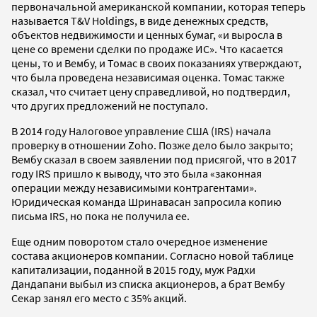
первоначальной американской компании, которая теперь
называется T&V Holdings, в виде денежных средств,
объектов недвижимости и ценных бумаг, «и выросла в
цене со времени сделки по продаже ИС». Что касается
цены, то и Вембу, и Томас в своих показаниях утверждают,
что была проведена независимая оценка. Томас также
сказал, что считает цену справедливой, но подтвердил,
что других предложений не поступало.
В 2014 году Налоговое управление США (IRS) начала
проверку в отношении Zoho. Позже дело было закрыто;
Вембу сказал в своем заявлении под присягой, что в 2017
году IRS пришло к выводу, что это была «законная
операции между независимыми контрагентами».
Юридическая команда Шринавасан запросила копию
письма IRS, но пока не получила ее.
Еще одним поворотом стало очередное изменение
состава акционеров компании. Согласно новой таблице
капитализации, поданной в 2015 году, муж Радхи
Дандапани выбыл из списка акционеров, а брат Вембу
Секар занял его место с 35% акций.