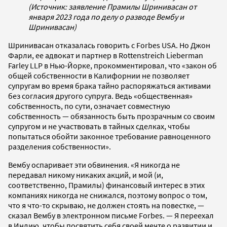
(Источник: заявление Прамилы Шринивасан от
января 2023 года по делу о разводе Вембу и
Шринивасан)
Шринивасан отказалась говорить с Forbes USA. Но Джон
Фарли, ее адвокат и партнер в Rottenstreich Lieberman
Farley LLP в Нью-Йорке, прокомментировал, что «закон об
общей собственности в Калифорнии не позволяет
супругам во время брака тайно распоряжаться активами
без согласия другого супруга. Ведь «общественная»
собственность, по сути, означает совместную
собственность — обязанность быть прозрачным со своим
супругом и не участвовать в тайных сделках, чтобы
попытаться обойти законное требование равноценного
разделения собственности».
Вембу оспаривает эти обвинения. «Я никогда не
передавал никому никаких акций, и мой (и,
соответственно, Прамилы) финансовый интерес в этих
компаниях никогда не снижался, поэтому вопрос о том,
что я что-то скрываю, не должен стоять на повестке, —
сказал Вембу в электронном письме Forbes. — Я переехал
в Индию, чтобы посвятить себя своей мечте о развитии и