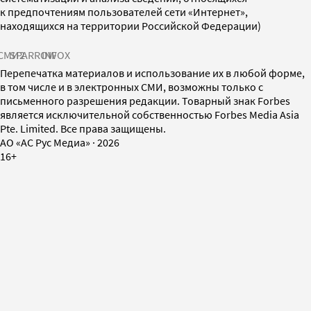
к предпочтениям пользователей сети «Интернет»,
находящихся на территории Российской Федерации)
СМИ2
SPARROW
INFOX
Перепечатка материалов и использование их в любой форме,
в том числе и в электронных СМИ, возможны только с
письменного разрешения редакции. Товарный знак Forbes
является исключительной собственностью Forbes Media Asia
Pte. Limited. Все права защищены.
AO «АС Рус Медиа»
·
2026
16+