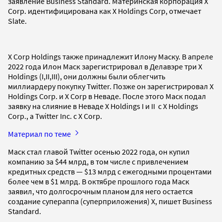
заявление Business Standard. Материнская корпорация X
Corp. идентифицирована как X Holdings Corp, отмечает
Slate.
X Corp Holdings также принадлежит Илону Маску. В апреле
2022 года Илон Маск зарегистрировал в Делавэре три X
Holdings (I,II,III), они должны были облегчить
миллиардеру покупку Twitter. Позже он зарегистрировал X
Holdings Corp. и X Corp в Неваде. После этого Маск подал
заявку на слияние в Неваде X Holdings I и II с X Holdings
Corp., а Twitter Inc. с X Corp.
Материал по теме
Маск стал главой Twitter осенью 2022 года, он купил
компанию за $44 млрд, в том числе с привлечением
кредитных средств — $13 млрд с ежегодными процентами
более чем в $1 млрд. В октябре прошлого года Маск
заявил, что долгосрочным планом для него остается
создание супераппа (суперприложения) X, пишет Business
Standard.