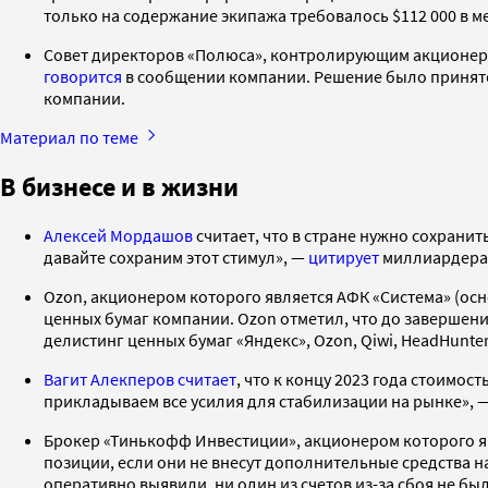
только на содержание экипажа требовалось $112 000 в м
Совет директоров «Полюса», контролирующим акционеро
говорится
в сообщении компании. Решение было принято 
компании.
Материал по теме
В бизнесе и в жизни
Алексей Мордашов
считает, что в стране нужно сохрани
давайте сохраним этот стимул», —
цитирует
миллиардера
Ozon, акционером которого является АФК «Система» (ос
ценных бумаг компании. Ozon отметил, что до завершен
делистинг ценных бумаг «Яндекс», Ozon, Qiwi, HeadHunte
Вагит Алекперов
считает
, что к концу 2023 года стоимос
прикладываем все усилия для стабилизации на рынке», —
Брокер «Тинькофф Инвестиции», акционером которого 
позиции, если они не внесут дополнительные средства н
оперативно выявили, ни один из счетов из-за сбоя не б