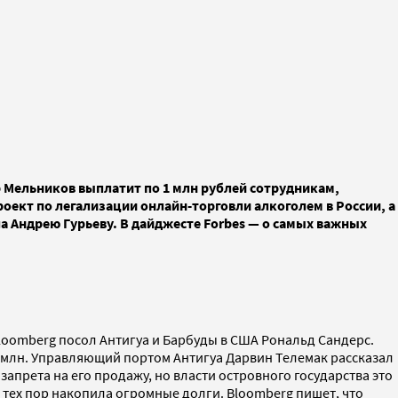
р Мельников выплатит по 1 млн рублей сотрудникам,
роект по легализации онлайн-торговли алкоголем в России, а
ла Андрею Гурьеву. В дайджесте Forbes — о самых важных
loomberg посол Антигуа и Барбуды в США Рональд Сандерс.
 млн. Управляющий портом Антигуа Дарвин Телемак рассказал
запрета на его продажу, но власти островного государства это
 тех пор накопила огромные долги. Bloomberg пишет, что