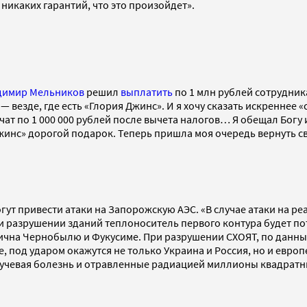
 никаких гарантий, что это произойдет».
димир Мельников
решил
выплатить
по 1 млн рублей сотрудник
— везде, где есть «Глория Джинс». И я хочу сказать искреннее 
учат по 1 000 000 рублей после вычета налогов… Я обещал Богу 
 Джинс» дорогой подарок. Теперь пришла моя очередь вернуть 
могут привести атаки на Запорожскую АЭС. «В случае атаки на
и разрушении зданий теплоноситель первого контура будет по
гична Чернобылю и Фукусиме. При разрушении СХОЯТ, по данн
пе, под ударом окажутся не только Украина и Россия, но и евр
 лучевая болезнь и отравленные радиацией миллионы квадрат