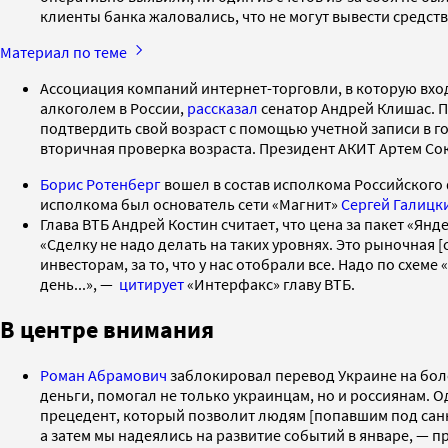
клиенты банка жаловались, что не могут вывести средства
Материал по теме
Ассоциация компаний интернет-торговли, в которую вход
алкоголем в России,
рассказал
сенатор Андрей Клишас. П
подтвердить свой возраст с помощью учетной записи в 
вторичная проверка возраста. Президент АКИТ Артем Сок
Борис Ротенберг
вошел в состав исполкома Российского
исполкома был основатель сети «Магнит»
Сергей Галицк
Глава ВТБ Андрей Костин считает, что цена за пакет «Янд
«Сделку не надо делать на таких уровнях. Это рыночная [
инвесторам, за то, что у нас отобрали все. Надо по схем
день...», —
цитирует
«Интерфакс» главу ВТБ.
В центре внимания
Роман Абрамович
заблокировал перевод Украине на более
деньги, помогал не только украинцам, но и россиянам. 
прецедент, который позволит людям [попавшим под санк
а затем мы надеялись на развитие событий в январе, — пр