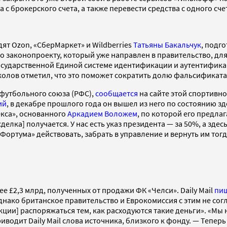
 с брокерского счета, а также перевести средства с одного сче
ят Ozon, «СберМаркет» и Wildberries
Татьяны Бакальчук
, подг
о законопроекту, который уже направлен в правительство, для
государственной Единой системе идентификации и аутентифика
олов отметил, что это поможет сократить долю фальсификата н
 футбольного союза (РФС),
сообщается
на сайте этой спортивно
ий
, в декабре прошлого года он вышел из него по состоянию з
екса», основанного
Аркадием Воложем
, по которой его предла
сделка] получается. У нас есть указ президента — за 50%, а зде
е «Фортума» действовать, забрать в управление и вернуть им то
 £2,3 млрд, полученных от продажи ФК «Челси». Daily Mail
пи
Однако британское правительство и Еврокомиссия с этим не сог
ции] распоряжаться тем, как расходуются такие деньги». «Мы 
иводит Daily Mail слова источника, близкого к фонду. — Теперь 