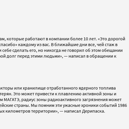
ам, которые работают в компании более 10 лет. «Это дорогой
«спасибо» каждому из вас. В ближайшие дни все, чей стаж в
и себе сделать его, но никогда не говорил об этом обещании
свой долг перед этими людьми», — написал в обращении к
 реакторы или хранилище отработанного ядерного топлива
терян. Это может привести к плавлению активной зоны и
ым МАГАТЭ, радиус зоны радиоактивного загрязнения может
опейские страны. Мы помним эти ужасные хроники событий 1986
ных километров территории», — написал Дерипаска.