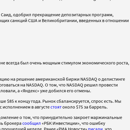
Саид, одобрил прекращение депозитарных программ,
рующих санкций США и Великобритании, введенных в отношении
ране всегда был очень мощным стимулом экономического роста,
цию на решение американской биржи NASDAQ о делистинге
рговаться на NASDAQ. О том, что NASDAQ решил провести
аловали, а «Яндекс» уже добился его отмены.
ьше $85 к концу года. Рынок сбалансируется, спрос есть. Мы
с исполнением в августе
стоят
около $75 за баррель.
едомление о том, что принудительно закроет маржинальные
ель брокера
сообщил
«РБК Инвестиции», что ошибку
на прошедшей неделе. Ранее «РИА Новости»
писали
, что