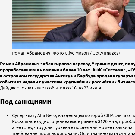
Роман Абрамович (Фото Clive Mason / Getty Images)
Роман Абрамович заблокировал перевод Украине денег, полу
проработавшим в компании более 10 лет, АФК «Система», «Сб
в островном государстве Антигуа и Барбуда продана суперъя
событиях недели с участием крупнейших российских бизнес
Дайджест охватывает события со 16 по 23 июня.
Под санкциями
Суперъяхту Alfa Nero, владельцем которой США считают
Роскошное судно, оцениваемое ранее в $120 млн, приоб
агентству, что дочь Гурьева в последний момент заявила,
требование проигнорировали. Официально яхта считалась