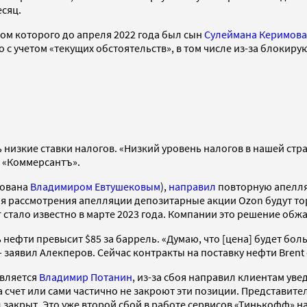
есяц.
м которого до апреля 2022 года был сын
Сулеймана Керимова
с учетом «текущих обстоятельств», в том числе из-за блоки
ть низкие ставки налогов. «Низкий уровень налогов в нашей ст
 «Коммерсантъ».
нована
Владимиром Евтушековым
),
направил
повторную апелля
ия рассмотрения апелляции депозитарные акции Ozon будут то
r стало известно в марте 2023 года. Компании это решение обж
ть нефти превысит $85 за баррель. «Думаю, что [цена] будет бол
 заявил Алекперов. Сейчас контракты на поставку нефти Brent 
является
Владимир Потанин
, из-за сбоя направил клиентам ув
а счет или сами частично не закроют эти позиции. Представит
ыл закрыт. Это уже второй сбой в работе сервисов «Тинькофф» 