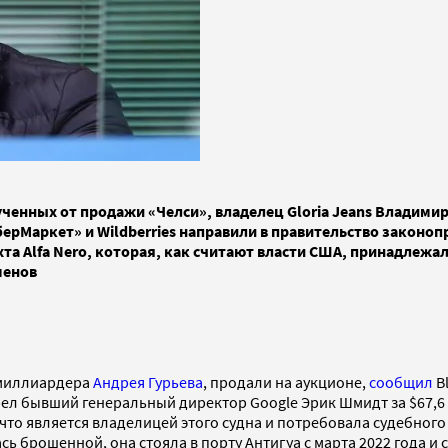
ченных от продажи «Челси», владелец Gloria Jeans Владими
ерМаркет» и Wildberries направили в правительство законоп
хта Alfa Nero, которая, как считают власти США, принадлежа
менов
 миллиардера
Андрея Гурьева
, продали на аукционе,
сообщил
B
рел бывший генеральный директор Google Эрик Шмидт за $67,6
 что является владелицей этого судна и потребовала судебного 
 брошенной, она стояла в порту Антигуа с марта 2022 года и с