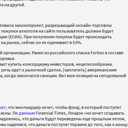
та на другой.
отовила законопроект, разрешающий онлайн-торговлю
 покупки алкоголя на сайте пользователь должен будет
ции (ЕСИА). При получении покупки будет происходить
а рынке, сейчас он ее оценивает в 53%.
й организации. Ранее из российского списка Forbes в составе
доровья.
гают купить консорциуму инвесторов, нецелесообразна.
сь речь идет о рыночной сделке, [заплатить] американским
гда, когда закончатся санкции. Вот моя позиция на сегодняшний
шет
, что миллиардер хочет, чтобы фонд, в который поступят
ласны. По
данным
Financial Times, Лондон «не хочет создавать
надеялись, что деньги будут переведены еще прошлым летом,
мы надеемся, что деньги поступят Украине до того, как к концу