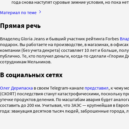
года снова наступят суровые зимние условия, но пока нет
Материал по теме
Прямая речь
Владелец Gloria Jeans и бывший участник рейтинга Forbes
Вла
подарок. Вы работаете на производстве, в магазинах, в офисах 
компании (без учета декрета) составляет 10 лет и больше, пол
публично. Те, кто получил деньги, когда-то сделали «Глории
сотрудникам Мельников.
В социальных сетях
Олег Дерипаска
в своем Telegram-канале
представил
, к чему 
(СХОЯТ) последствия станут катастрофическими, поскольку пр
утечке продуктов деления. По масштабам авария будет анало
составить до 200 км. Учитывая, что ЗАЭС — крупнейшая в Евро
года: эвакуация десятков тысяч людей, заброшенные города,