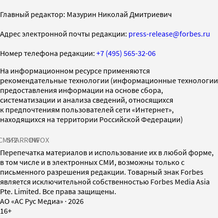
Главный редактор: Мазурин Николай Дмитриевич
Адрес электронной почты редакции:
press-release@forbes.ru
Номер телефона редакции:
+7 (495) 565-32-06
На информационном ресурсе применяются
рекомендательные технологии (информационные технологии
предоставления информации на основе сбора,
систематизации и анализа сведений, относящихся
к предпочтениям пользователей сети «Интернет»,
находящихся на территории Российской Федерации)
СМИ2
SPARROW
INFOX
Перепечатка материалов и использование их в любой форме,
в том числе и в электронных СМИ, возможны только с
письменного разрешения редакции. Товарный знак Forbes
является исключительной собственностью Forbes Media Asia
Pte. Limited. Все права защищены.
AO «АС Рус Медиа»
·
2026
16+