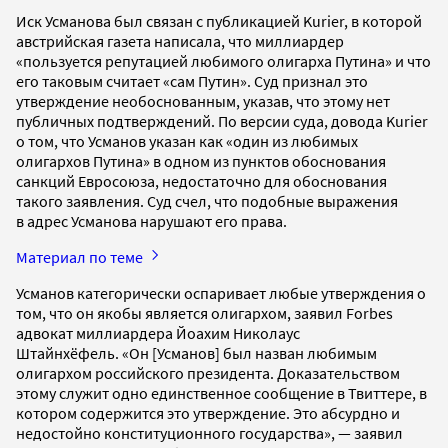
Иск Усманова был связан с публикацией Kurier, в которой
австрийская газета написала, что миллиардер
«пользуется репутацией любимого олигарха Путина» и что
его таковым считает «сам Путин». Суд признал это
утверждение необоснованным, указав, что этому нет
публичных подтверждений. По версии суда, довода Kurier
о том, что Усманов указан как «один из любимых
олигархов Путина» в одном из пунктов обоснования
санкций Евросоюза, недостаточно для обоснования
такого заявления. Суд счел, что подобные выражения
в адрес Усманова нарушают его права.
Материал по теме
Усманов категорически оспаривает любые утверждения о
том, что он якобы является олигархом, заявил Forbes
адвокат миллиардера Йоахим Николаус
Штайнхёфель. «Он [Усманов] был назван любимым
олигархом российского президента. Доказательством
этому служит одно единственное сообщение в Твиттере, в
котором содержится это утверждение. Это абсурдно и
недостойно конституционного государства», — заявил