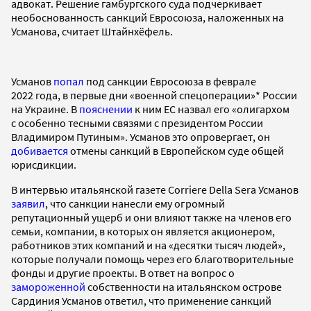
адвокат. Решение гамбургского суда подчеркивает
необоснованность санкций Евросоюза, наложенных на
Усманова, считает Штайнхёфель.
Усманов
попал
под санкции Евросоюза в феврале
2022 года, в первые дни «военной спецоперации»* России
на Украине. В
пояснении
к ним ЕС назвал его «олигархом
с особенно тесными связями с президентом России
Владимиром Путиным». Усманов это опровергает, он
добивается
отмены санкций в Европейском суде общей
юрисдикции.
В интервью итальянской газете Corriere Della Sera Усманов
заявил
, что санкции нанесли ему огромный
репутационный ущерб и они влияют также на членов его
семьи, компании, в которых он является акционером,
работников этих компаний и на «десятки тысяч людей»,
которые получали помощь через его благотворительные
фонды и другие проекты. В ответ на вопрос о
замороженной
собственности на итальянском острове
Сардиния Усманов ответил, что применение санкций