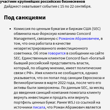
участием крупнейших российских бизнесменов
Дайджест охватывает события с 15 по 22 сентября.
Под санкциями
Комиссия по ценным бумагам и биржам США (SEC)
обвинила нью-йоркскую компанию Concord
Management, связанную с
Романом Абрамовичем
, в
том, что она работала в качестве
незарегистрированного инвестиционного
советника. Об этом
говорится
в сообщении на сайте
SEC. Единственным клиентом Concord был «богатый
бывший российский представитель власти,
который, по общему мнению, имеет политические
связи с РФ». Имя клиента не сообщается, однако
указывается, что он попал под санкции Евросоюза и
Великобритании в марте 2022 года, после чего его
активы были заморожены. По данным SEC, за месяц
до введения санкций компания помогала клиенту
вернуть инвестиции и продать или вернуть
портфель ценных бумаг. Ранее WSJ со ссылкой на
источники
писала
, что Роман Абрамович является