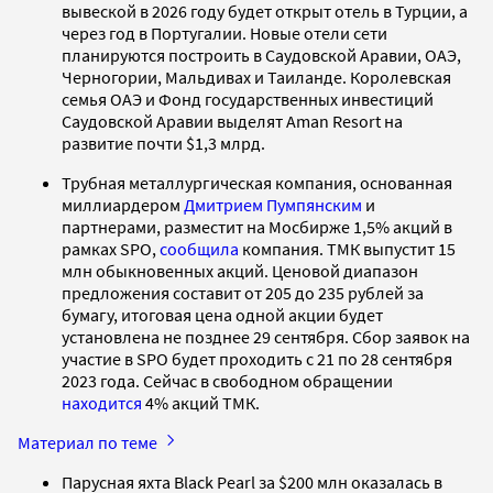
вывеской в 2026 году будет открыт отель в Турции, а
через год в Португалии. Новые отели сети
планируются построить в Саудовской Аравии, ОАЭ,
Черногории, Мальдивах и Таиланде. Королевская
семья ОАЭ и Фонд государственных инвестиций
Саудовской Аравии выделят Aman Resort на
развитие почти $1,3 млрд.
Трубная металлургическая компания, основанная
миллиардером
Дмитрием Пумпянским
и
партнерами, разместит на Мосбирже 1,5% акций в
рамках SPO,
сообщила
компания. ТМК выпустит 15
млн обыкновенных акций. Ценовой диапазон
предложения составит от 205 до 235 рублей за
бумагу, итоговая цена одной акции будет
установлена не позднее 29 сентября. Сбор заявок на
участие в SPO будет проходить с 21 по 28 сентября
2023 года. Сейчас в свободном обращении
находится
4% акций ТМК.
Материал по теме
Парусная яхта Black Pearl за $200 млн оказалась в