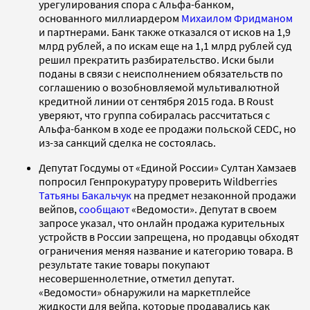
урегулирования спора с Альфа-банком,
основанного миллиардером
Михаилом Фридманом
и партнерами. Банк также отказался от исков на 1,9
млрд рублей, а по искам еще на 1,1 млрд рублей суд
решил прекратить разбирательство. Иски были
поданы в связи с неисполнением обязательств по
соглашению о возобновляемой мультивалютной
кредитной линии от сентября 2015 года. В Roust
уверяют, что группа собиралась рассчитаться с
Альфа-банком в ходе ее продажи польской CEDC, но
из-за санкций сделка не состоялась.
Депутат Госдумы от «Единой России» Султан Хамзаев
попросил Генпрокуратуру проверить Wildberries
Татьяны Бакальчук
на предмет незаконной продажи
вейпов,
сообщают
«Ведомости». Депутат в своем
запросе указал, что онлайн продажа курительных
устройств в России запрещена, но продавцы обходят
ограничения меняя название и категорию товара. В
результате такие товары покупают
несовершеннолетние, отметил депутат.
«Ведомости» обнаружили на маркетплейсе
жидкости для вейпа, которые продавались как