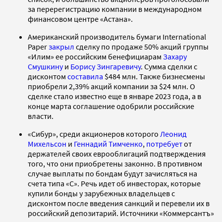
за перерегистрацию компании в международном
финансовом центре «Астана».
Американский производитель бумаги International
Paper
закрыл
сделку по продаже 50% акций группы
«Илим» ее российским бенефициарам
Захару
Смушкину
и
Борису Зингаревичу
. Сумма сделки с
дисконтом
составила
$484 млн. Также бизнесмены
приобрели 2,39% акций компании за $24 млн. О
сделке стало известно еще в январе 2023 года, а в
конце марта соглашение одобрили российские
власти.
«Сибур», среди акционеров которого
Леонид
Михельсон
и
Геннадий Тимченко
,
потребует
от
держателей своих еврооблигаций подтверждения
того, что они приобретены законно. В противном
случае выплаты по бондам будут зачисляться на
счета типа «С». Речь идет об инвесторах, которые
купили бонды у зарубежных владельцев с
дисконтом после введения санкций и перевели их в
российский депозитарий. Источники «Коммерсантъ»