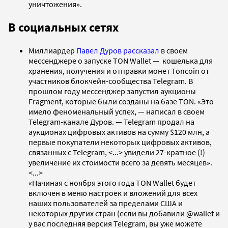
уничтожения».
В социальных сетях
Миллиардер
Павел Дуров
рассказал
в своем
мессенджере о запуске TON Wallet — кошелька для
хранения, получения и отправки монет Toncoin от
участников блокчейн-сообщества Telegram. В
прошлом году мессенджер запустил аукционы
Fragment, которые были созданы на базе TON. «Это
имело феноменальный успех, — написал в своем
Telegram-канале Дуров. — Telegram продал на
аукционах цифровых активов на сумму $120 млн, а
первые покупатели некоторых цифровых активов,
связанных с Telegram, <...> увидели 27-кратное (!)
увеличение их стоимости всего за девять месяцев».
<...>
«Начиная с ноября этого года TON Wallet будет
включен в меню настроек и вложений для всех
наших пользователей за пределами США и
некоторых других стран (если вы добавили @wallet и
у вас последняя версия Telegram, вы уже можете