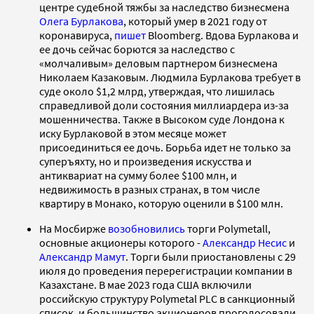
центре судебной тяжбы за наследство бизнесмена
Олега Бурлакова
, который умер в 2021 году от
коронавируса,
пишет
Bloomberg. Вдова Бурлакова и
ее дочь сейчас борются за наследство с
«молчаливым» деловым партнером бизнесмена
Николаем Казаковым. Людмила Бурлакова требует в
суде около $1,2 млрд, утверждая, что лишилась
справедливой доли состояния миллиардера из-за
мошенничества. Также в Высоком суде Лондона к
иску Бурлаковой в этом месяце может
присоединиться ее дочь. Борьба идет не только за
суперъяхту, но и произведения искусства и
антиквариат на сумму более $100 млн, и
недвижимость в разных странах, в том числе
квартиру в Монако, которую оценили в $100 млн.
На Мосбирже
возобновились
торги Polymetall,
основные акционеры которого -
Александр Несис
и
Александр Мамут
. Торги были приостановлены с 29
июля до проведения перерегистрации компании в
Казахстане. В мае 2023 года США включили
российскую структуру Polymetal PLC в санкционный
список, и большинство акционеров проголосовали