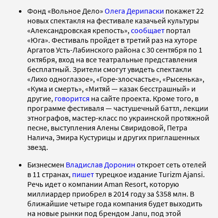
Фонд «Вольное Дело»
Олега Дерипаски
покажет 22
новых спектакля на фестивале казачьей культуры
«Александровская крепость»,
сообщает
портал
«Юга». Фестиваль пройдет в третий раз на хуторе
Аргатов Усть-Лабинского района с 30 сентября по 1
октября, вход на все театральные представления
бесплатный. Зрители смогут увидеть спектакли
«Лихо одноглазое», «Горе-злосчастье», «Рысенька»,
«Кума и смерть», «Митяй — казак бесстрашный» и
другие,
говорится
на сайте проекта. Кроме того, в
программе фестиваля — частушечный баттл, лекции
этнографов, мастер-класс по украинской протяжной
песне, выступления Алены Свиридовой, Петра
Налича, Эмира Кустурицы и других приглашенных
звезд.
Бизнесмен
Владислав Доронин
откроет сеть отелей
в 11 странах,
пишет
турецкое издание Turizm Ajansi.
Речь идет о компании Aman Resort, которую
миллиардер приобрел в 2014 году за $358 млн. В
ближайшие четыре года компания будет выходить
на новые рынки под брендом Janu, под этой