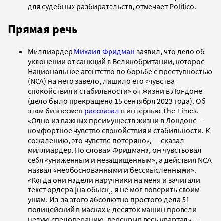
для судебных разбирательств, отмечает Politico.
Прямая речь
Миллиардер
Михаил Фридман
заявил, что дело об
уклонении от санкций в Великобритании, которое
Национальное агентство по борьбе с преступностью
(NCA) на него завело, лишило его «чувства
спокойствия и стабильности» от жизни в Лондоне
(дело было прекращено 15 сентября 2023 года). Об
этом бизнесмен
рассказал
в интервью The Times.
«Одно из важных преимуществ жизни в Лондоне —
комфортное чувство спокойствия и стабильности. К
сожалению, это чувство потеряно», — сказал
миллиардер. По словам Фридмана, он чувствовал
себя «униженным и незащищенным», а действия NCA
назвал «необоснованными и бессмысленными».
«Когда они надели наручники на меня и зачитали
текст ордера [на обыск], я не мог поверить своим
ушам. Из-за этого абсолютно простого дела 51
полицейский в масках и десяток машин провели
целую спецоперацию, перекрыв весь квартал», —