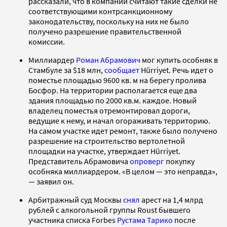
рассказали, что в компании считают такие сделки не
соответствующими контрсанкционному
законодательству, поскольку на них не было
получено разрешение правительственной
комиссии.
Миллиардер
Роман Абрамович
мог купить особняк в
Стамбуле за $18 млн,
сообщает
Hürriyet. Речь идет о
поместье площадью 9600 кв. м на берегу пролива
Босфор. На территории располагается еще два
здания площадью по 2000 кв.м. каждое. Новый
владелец поместья отремонтировал дороги,
ведущие к нему, и начал огораживать территорию.
На самом участке идет ремонт, также было получено
разрешение на строительство вертолетной
площадки на участке, утверждает Hürriyet.
Представитель Абрамовича
опроверг
покупку
особняка миллиардером. «В целом — это неправда»,
— заявил он.
Арбитражный суд Москвы
снял
арест на 1,4 млрд
рублей с алкогольной группы Roust бывшего
участника списка Forbes
Рустама Тарико
после