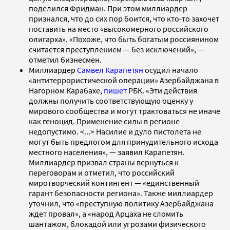
поделился Фридман. При этом миллиардер
признался, что до сих пор боится, что кто-то захочет
поставить на место «высокомерного российского
олигарха». «Похоже, что быть богатым россиянином
считается преступлением — без исключений», —
отметил бизнесмен.
Миллиардер
Самвел Карапетян
осудил начало
«антитеррористической операции» Азербайджана в
Нагорном Карабахе,
пишет
РБК. «Эти действия
должны получить соответствующую оценку у
мирового сообщества и могут трактоваться не иначе
как геноцид. Применение силы в регионе
недопустимо. <...> Насилие и дуло пистолета не
могут быть предлогом для принудительного исхода
местного населения», — заявил Карапетян.
Миллиардер призвал страны вернуться к
переговорам и отметил, что российский
миротворческий контингент — «единственный
гарант безопасности региона». Также миллиардер
уточнил, что «преступную политику Азербайджана
ждет провал», а «народ Арцаха не сломить
шантажом, блокадой или угрозами физического