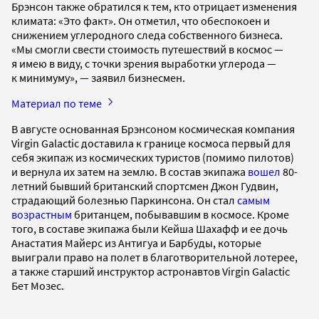
Брэнсон также обратился к тем, кто отрицает изменения
климата: «Это факт». Он отметил, что обеспокоен и
снижением углеродного следа собственного бизнеса.
«Мы смогли свести стоимость путешествий в космос —
я имею в виду, с точки зрения выработки углерода —
к минимуму», — заявил бизнесмен.
Материал по теме
В августе основанная Брэнсоном космическая компания
Virgin Galactic доставила к границе космоса первый для
себя экипаж из космических туристов (помимо пилотов)
и вернула их затем на землю. В состав экипажа
вошел
80-
летний бывший британский спортсмен Джон Гудвин,
страдающий болезнью Паркинсона. Он стал
самым
возрастным
британцем, побывавшим в космосе. Кроме
того, в составе экипажа были Кейша Шахафф и ее дочь
Анастатия Майерс из Антигуа и Барбуды, которые
выиграли право на полет в благотворительной лотерее,
а также старший инструктор астронавтов Virgin Galactic
Бет Мозес.