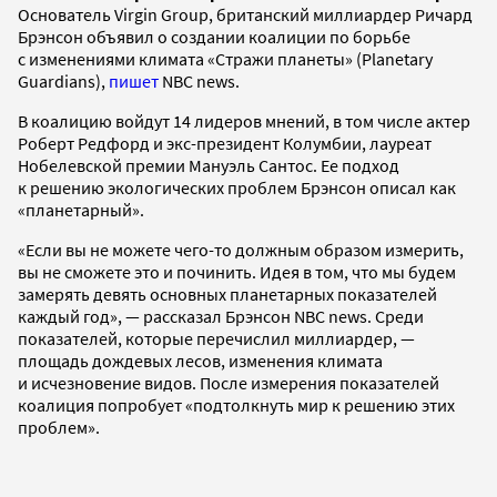
Основатель Virgin Group, британский миллиардер Ричард
Брэнсон объявил о создании коалиции по борьбе
с изменениями климата «Стражи планеты» (Planetary
Guardians),
пишет
NBC news.
В коалицию войдут 14 лидеров мнений, в том числе актер
Роберт Редфорд и экс-президент Колумбии, лауреат
Нобелевской премии Мануэль Сантос. Ее подход
к решению экологических проблем Брэнсон описал как
«планетарный».
«Если вы не можете чего-то должным образом измерить,
вы не сможете это и починить. Идея в том, что мы будем
замерять девять основных планетарных показателей
каждый год», — рассказал Брэнсон NBC news. Среди
показателей, которые перечислил миллиардер, —
площадь дождевых лесов, изменения климата
и исчезновение видов. После измерения показателей
коалиция попробует «подтолкнуть мир к решению этих
проблем».