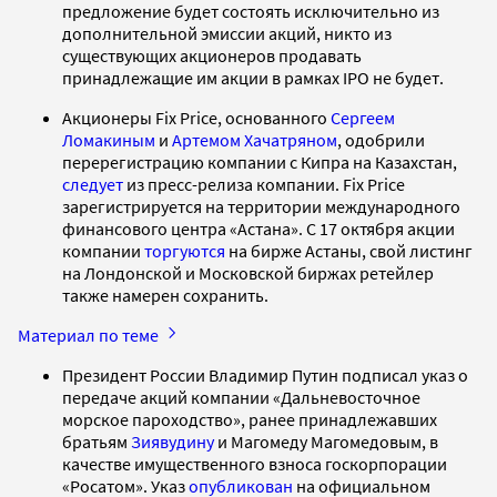
предложение будет состоять исключительно из
дополнительной эмиссии акций, никто из
существующих акционеров продавать
принадлежащие им акции в рамках IPO не будет.
Акционеры Fix Price, основанного
Сергеем
Ломакиным
и
Артемом Хачатряном
, одобрили
перерегистрацию компании с Кипра на Казахстан,
следует
из пресс-релиза компании. Fix Price
зарегистрируется на территории международного
финансового центра «Астана». С 17 октября акции
компании
торгуются
на бирже Астаны, свой листинг
на Лондонской и Московской биржах ретейлер
также намерен сохранить.
Материал по теме
Президент России Владимир Путин подписал указ о
передаче акций компании «Дальневосточное
морское пароходство», ранее принадлежавших
братьям
Зиявудину
и Магомеду Магомедовым, в
качестве имущественного взноса госкорпорации
«Росатом». Указ
опубликован
на официальном