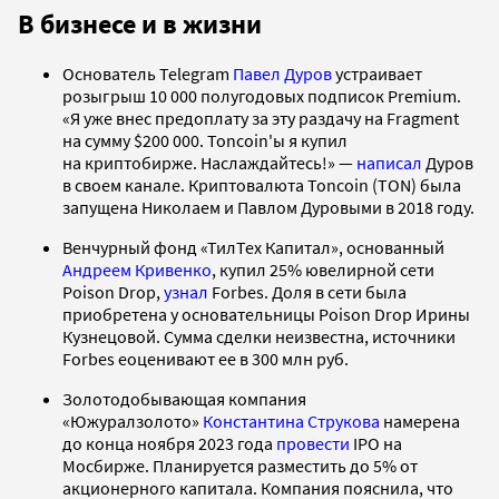
В бизнесе и в жизни
Основатель Telegram
Павел Дуров
устраивает
розыгрыш 10 000 полугодовых подписок Рremium.
«Я уже внес предоплату за эту раздачу на Fragment
на сумму $200 000. Toncoin'ы я купил
на криптобирже. Наслаждайтесь!» —
написал
Дуров
в своем канале. Криптовалюта Toncoin (TON) была
запущена Николаем и Павлом Дуровыми в 2018 году.
Венчурный фонд «ТилТех Капитал», основанный
Андреем Кривенко
, купил 25% ювелирной сети
Poison Drop,
узнал
Forbes. Доля в сети была
приобретена у основательницы Poison Drop Ирины
Кузнецовой. Сумма сделки неизвестна, источники
Forbes еоценивают ее в 300 млн руб.
Золотодобывающая компания
«Южуралзолото»
Константина Струкова
намерена
до конца ноября 2023 года
провести
IPO на
Мосбирже. Планируется разместить до 5% от
акционерного капитала. Компания пояснила, что