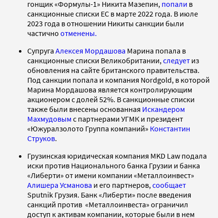
гонщик «Формулы-1» Никита Мазепин,
попали
в
санкционные списки ЕС в марте 2022 года. В июле
2023 года в отношении Никиты санкции были
частично
отменены.
Супруга
Алексея Мордашова
Марина попала в
санкционные списки Великобритании,
следует
из
обновления на сайте британского правительства.
Под санкции попала и компания Nordgold, в которой
Марина Мордашова является контролирующим
акционером с долей 52%. В санкционные списки
также были внесены основанная
Искандером
Махмудовым
с партнерами УГМК и президент
«Южуралзолото Группа компаний»
Константин
Струков
.
Грузинская юридическая компания MKD Law подала
иски против Национального банка Грузии и банка
«Либерти» от имени компании «Металлоинвест»
Алишера Усманова
и его партнеров,
сообщает
Sputnik Грузия. Банк «Либерти» после введения
санкций против «Металлоинвеста» ограничил
доступ к активам компании, которые были в нем