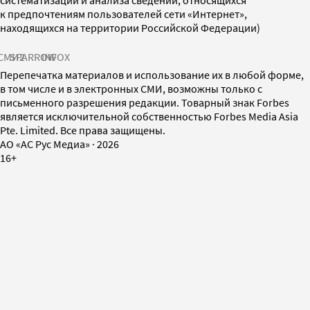
систематизации и анализа сведений, относящихся
к предпочтениям пользователей сети «Интернет»,
находящихся на территории Российской Федерации)
СМИ2
SPARROW
INFOX
Перепечатка материалов и использование их в любой форме,
в том числе и в электронных СМИ, возможны только с
письменного разрешения редакции. Товарный знак Forbes
является исключительной собственностью Forbes Media Asia
Pte. Limited. Все права защищены.
AO «АС Рус Медиа»
·
2026
16+