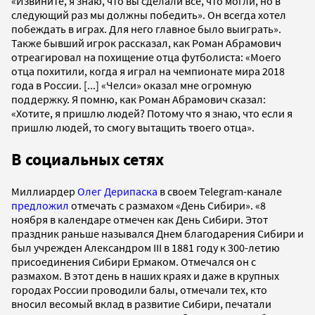
«Извините, я знаю, что вы сделали все, что могли, но в
следующий раз мы должны победить». Он всегда хотел
побеждать в играх. Для него главное было выиграть».
Также бывший игрок рассказал, как Роман Абрамович
отреагировал на похищение отца футболиста: «Моего
отца похитили, когда я играл на чемпионате мира 2018
года в России. [...] «Челси» оказал мне огромную
поддержку. Я помню, как Роман Абрамович сказал:
«Хотите, я пришлю людей? Потому что я знаю, что если я
пришлю людей, то смогу вытащить твоего отца».
В социальных сетях
Миллиардер
Олег Дерипаска
в своем Telegram-канале
предложил
отмечать с размахом «День Сибири». «8
ноября в календаре отмечен как День Сибири. Этот
праздник раньше назывался Днем благодарения Сибири и
был учрежден Александром III в 1881 году к 300-летию
присоединения Сибири Ермаком. Отмечался он с
размахом. В этот день в наших краях и даже в крупных
городах России проводили балы, отмечали тех, кто
вносил весомый вклад в развитие Сибири, печатали