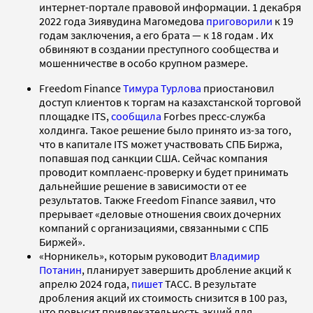
интернет-портале правовой информации. 1 декабря
2022 года Зиявудина Магомедова
приговорили
к 19
годам заключения, а его брата — к 18 годам . Их
обвиняют в создании преступного сообщества и
мошенничестве в особо крупном размере.
Freedom Finance
Тимура Турлова
приостановил
доступ клиентов к торгам на казахстанской торговой
площадке ITS,
сообщила
Forbes пресс-служба
холдинга. Такое решение было принято из-за того,
что в капитале ITS может участвовать СПБ Биржа,
попавшая под санкции США. Сейчас компания
проводит комплаенс-проверку и будет принимать
дальнейшие решение в зависимости от ее
результатов. Также Freedom Finance заявил, что
прерывает «деловые отношения своих дочерних
компаний с организациями, связанными с СПБ
Биржей».
«Норникель», которым руководит
Владимир
Потанин
, планирует завершить дробление акций к
апрелю 2024 года,
пишет
ТАСС. В результате
дробления акций их стоимость снизится в 100 раз,
что повысит привлекательность акций для