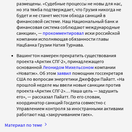
размещены. «Судебные процессы не новы для нас,
но эта тяжба подтверждает, что Грузия никогда не
будет и не станет местом обхода санкций в
финансовой системе. Наш Национальный банк и
финансовая система соблюдают международные
санкции», —
прокомментировал
иски российской
компании исполняющая обязанности главы
Нацбанка Грузии Натия Турнава.
Вашингтон намерен прекратить существования
проекта «Арктик СПГ-2», принадлежащего
основанной
Леонидом Михельсоном
компании
«Новатэк». Об этом
заявил
помощник госсекретаря
США по вопросам энергетики Джеффри Пайатт. «На
прошлой неделе мы ввели новые санкции против
проекта «Арктик СПГ-2»… Наша цель — задушить
его», — рассказал Пайатт. По его словам,
координатор санкций Госдепа совместно с
Управлением контроля за иностранными активами
работают над «закручиванием гаек».
Материал по теме