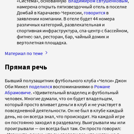
«Система», основанную
Владимиром Евтушенковым
,
намерена открыть пятизвездочный отель в поселке
Домбай в Карачаево-Черкесии,
говорится
в
заявлении компании. В отеле будет 44 номера
различных категорий, развлекательная и
спортивная инфраструктура, спа-центр с бассейном,
фитнес-зал, ресторан, бар, чайный домик и
вертолетная площадка.
Материал по теме
Прямая речь
Бывший полузащитник футбольного клуба «Челси» Джон
Оби Микел
поделился
воспоминаниями о
Романе
Абрамовиче
. «Удивительный владелец и футбольный
человек. Многие думали, что он будет владельцем,
который просто вливает деньги в клуб и не участвует в
повседневной деятельности. Он не был в клубе каждый
день, но он всегда знал, что происходит. На каждой игре
он постоянно заходил в раздевалку. Выигрывали мы или
проигрывали — он всегда был там. Он просто говорил: