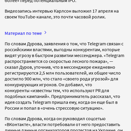
более» перед потенциальным IPO.
Видеозапись интервью Карлсон выложил 17 апреля на
своем YouTube-канале, это почти часовой ролик.
Материал по теме
По словам Дурова, заявления о том, что Telegram связан с
российскими властями, выгодны конкурентам, которые
видят угрозу в быстром развитии мессенджера. «Telegram
распространяется со скоростью лесного пожара», —
сказал Дуров, уточнив, что в мессенджере ежедневно
регистрируются 2,5 млн пользователей, их общее число
достигло 900 млн, что стало «своего рода угрозой» для
конкурирующих игроков. Он добавил, что
конкуренты «известны тем, что используют PR для
подобных кампаний». Предприниматель рассказал, что
идея создать Telegram пришла ему, когда он еще был в
России и попал в «очень стрессовую ситуацию».
По словам Дурова, когда он руководил соцсетью
«ВКонтакте», власти потребовали от него предоставить
личные данные организаторов протестов на Украине, он