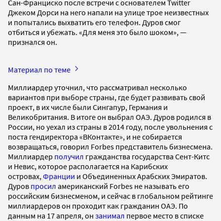
Сан-Франциско после встречи с основателем Twitter
Джеком Дорси на него напали на улице трое неизвестных
и попытались выхватить его телефон. Дуров смог
отбиться и убежать. «Для меня это было шоком», —
признался он.
Материал по теме
Миллиардер уточнил, что рассматривал несколько
вариантов при выборе страны, где будет развивать свой
проект, в их числе были Сингапур, Германия и
Великобритания. В итоге он выбрал ОАЭ. Дуров родился в
России, но уехал из страны в 2014 году, после увольнения с
поста гендиректора «ВКонтакте», и не собирается
возвращаться, говорил Forbes представитель бизнесмена.
Миллиардер
получил
гражданства государства Сент-Китс
и Невис, которое располагается на Карибских
островах,
Франции
и Объединенных Арабских Эмиратов.
Дуров
просил
американский Forbes не называть его
российским бизнесменом, и сейчас в глобальном рейтинге
миллиардеров он проходит как гражданин ОАЭ. По
данным на 17 апреля, он
занимал
первое место в списке