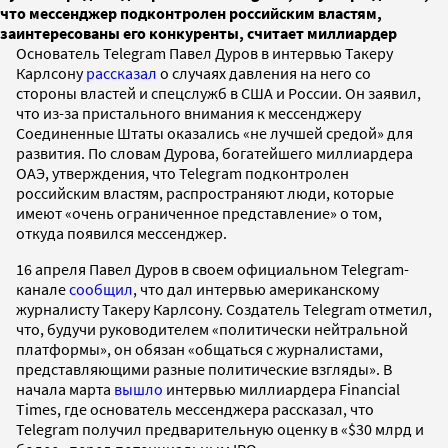
что мессенджер подконтролен российским властям,
заинтересованы его конкуренты, считает миллиардер
Основатель Telegram Павел Дуров в интервью Такеру
Карлсону
рассказал
о случаях давления на него со
стороны властей и спецслужб в США и России. Он заявил,
что из-за пристального внимания к мессенджеру
Соединенные Штаты оказались «не лучшей средой» для
развития. По словам Дурова, богатейшего миллиардера
ОАЭ, утверждения, что Telegram подконтролен
российским властям, распространяют люди, которые
имеют «очень ограниченное представление» о том,
откуда появился мессенджер.
16 апреля Павел Дуров в своем официальном Telegram-
канале
сообщил
, что дал интервью американскому
журналисту Такеру Карлсону. Создатель Telegram отметил,
что, будучи руководителем «политически нейтральной
платформы», он обязан «общаться с журналистами,
представляющими разные политические взгляды». В
начала марта
вышло
интервью миллиардера Financial
Times, где основатель мессенджера рассказал, что
Telegram получил предварительную оценку в «$30 млрд и