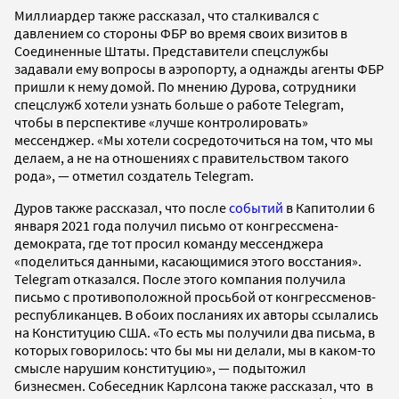
Миллиардер также рассказал, что сталкивался с
давлением со стороны ФБР во время своих визитов в
Соединенные Штаты. Представители спецслужбы
задавали ему вопросы в аэропорту, а однажды агенты ФБР
пришли к нему домой. По мнению Дурова, сотрудники
спецслужб хотели узнать больше о работе Telegram,
чтобы в перспективе «лучше контролировать»
мессенджер. «Мы хотели сосредоточиться на том, что мы
делаем, а не на отношениях с правительством такого
рода», — отметил создатель Telegram.
Дуров также рассказал, что после
событий
в Капитолии 6
января 2021 года получил письмо от конгрессмена-
демократа, где тот просил команду мессенджера
«поделиться данными, касающимися этого восстания».
Telegram отказался. После этого компания получила
письмо с противоположной просьбой от конгрессменов-
республиканцев. В обоих посланиях их авторы ссылались
на Конституцию США. «То есть мы получили два письма, в
которых говорилось: что бы мы ни делали, мы в каком-то
смысле нарушим конституцию», — подытожил
бизнесмен. Собеседник Карлсона также рассказал, что в