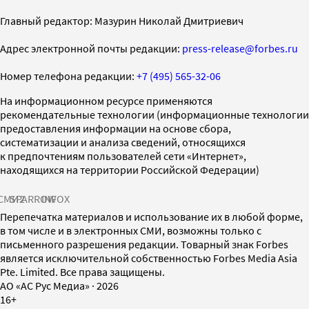
Главный редактор: Мазурин Николай Дмитриевич
Адрес электронной почты редакции:
press-release@forbes.ru
Номер телефона редакции:
+7 (495) 565-32-06
На информационном ресурсе применяются
рекомендательные технологии (информационные технологии
предоставления информации на основе сбора,
систематизации и анализа сведений, относящихся
к предпочтениям пользователей сети «Интернет»,
находящихся на территории Российской Федерации)
СМИ2
SPARROW
INFOX
Перепечатка материалов и использование их в любой форме,
в том числе и в электронных СМИ, возможны только с
письменного разрешения редакции. Товарный знак Forbes
является исключительной собственностью Forbes Media Asia
Pte. Limited. Все права защищены.
AO «АС Рус Медиа»
·
2026
16+