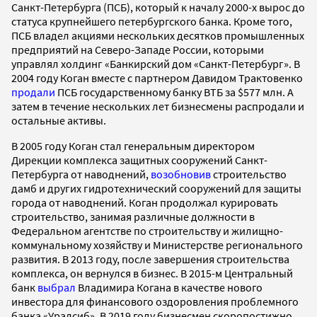
Санкт-Петербурга (ПСБ), который к началу 2000-х вырос до
статуса крупнейшего петербургского банка. Кроме того,
ПСБ владел акциями нескольких десятков промышленных
предприятий на Северо-Западе России, которыми
управлял холдинг «Банкирский дом «Санкт-Петербург». В
2004 году Коган вместе с партнером Давидом Трактовенко
продали
ПСБ государственному банку ВТБ за $577 млн. А
затем в течение нескольких лет бизнесмены распродали и
остальные активы.
В 2005 году Коган стал генеральным директором
Дирекции комплекса защитных сооружений Санкт-
Петербурга от наводнений,
возобновив
строительство
дамб и других гидротехнический сооружений для защиты
города от наводнений. Коган продолжал курировать
строительство, занимая различные должности в
Федеральном агентстве по строительству и жилищно-
коммунальному хозяйству и Министерстве регионального
развития. В 2013 году, после завершения строительства
комплекса, он вернулся в бизнес. В 2015-м Центральный
банк
выбрал
Владимира Когана в качестве нового
инвестора для финансового оздоровления проблемного
банка «Уралсиб». В 2019 году бизнесмен скоропостижно