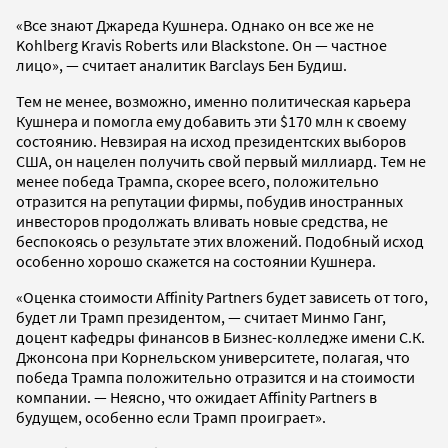
«Все знают Джареда Кушнера. Однако он все же не
Kohlberg Kravis Roberts или Blackstone. Он — частное
лицо», — считает аналитик Barclays Бен Будиш.
Тем не менее, возможно, именно политическая карьера
Кушнера и помогла ему добавить эти $170 млн к своему
состоянию. Невзирая на исход президентских выборов
США, он нацелен получить свой первый миллиард. Тем не
менее победа Трампа, скорее всего, положительно
отразится на репутации фирмы, побудив иностранных
инвесторов продолжать вливать новые средства, не
беспокоясь о результате этих вложений. Подобный исход
особенно хорошо скажется на состоянии Кушнера.
«Оценка стоимости Affinity Partners будет зависеть от того,
будет ли Трамп президентом, — считает Минмо Ганг,
доцент кафедры финансов в Бизнес-колледже имени С.К.
Джонсона при Корнельском университете, полагая, что
победа Трампа положительно отразится и на стоимости
компании. — Неясно, что ожидает Affinity Partners в
будущем, особенно если Трамп проиграет».