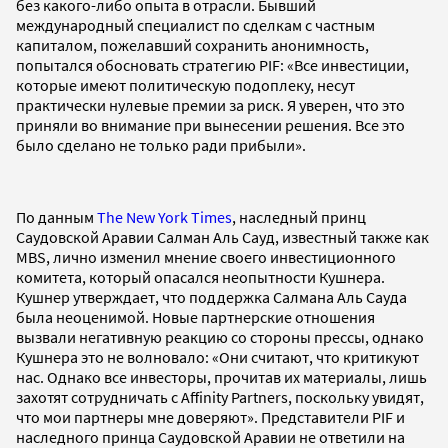
без какого-либо опыта в отрасли. Бывший
международный специалист по сделкам с частным
капиталом, пожелавший сохранить анонимность,
попытался обосновать стратегию PIF: «Все инвестиции,
которые имеют политическую подоплеку, несут
практически нулевые премии за риск. Я уверен, что это
приняли во внимание при вынесении решения. Все это
было сделано не только ради прибыли».
По данным
The New York Times
, наследный принц
Саудовской Аравии Салман Аль Сауд, известный также как
MBS, лично изменил мнение своего инвестиционного
комитета, который опасался неопытности Кушнера.
Кушнер утверждает, что поддержка Салмана Аль Сауда
была неоценимой. Новые партнерские отношения
вызвали негативную реакцию со стороны прессы, однако
Кушнера это не волновало: «Они считают, что критикуют
нас. Однако все инвесторы, прочитав их материалы, лишь
захотят сотрудничать с Affinity Partners, поскольку увидят,
что мои партнеры мне доверяют». Представители PIF и
наследного принца Саудовской Аравии не ответили на