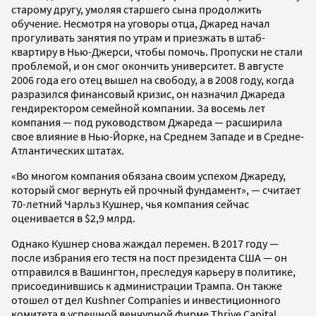
старому другу, умоляя старшего сына продолжить
обучение. Несмотря на уговоры отца, Джаред начал
прогуливать занятия по утрам и приезжать в штаб-
квартиру в Нью-Джерси, чтобы помочь. Пропуски не стали
проблемой, и он смог окончить университет. В августе
2006 года его отец вышел на свободу, а в 2008 году, когда
разразился финансовый кризис, он назначил Джареда
гендиректором семейной компании. За восемь лет
компания — под руководством Джареда — расширила
свое влияние в Нью-Йорке, на Среднем Западе и в Средне-
Атлантических штатах.
«Во многом компания обязана своим успехом Джареду,
который смог вернуть ей прочный фундамент», — считает
70-летний Чарльз Кушнер, чья компания сейчас
оценивается в $2,9 млрд.
Однако Кушнер снова жаждал перемен. В 2017 году —
после избрания его тестя на пост президента США — он
отправился в Вашингтон, преследуя карьеру в политике,
присоединившись к администрации Трампа. Он также
отошел от дел Kushner Companies и инвестиционного
комитета в успешной венчурной фирме Thrive Capital