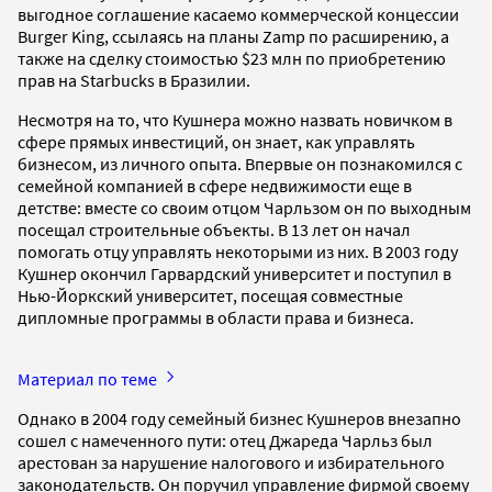
выгодное соглашение касаемо коммерческой концессии
Burger King, ссылаясь на планы Zamp по расширению, а
также на сделку стоимостью $23 млн по приобретению
прав на Starbucks в Бразилии.
Несмотря на то, что Кушнера можно назвать новичком в
сфере прямых инвестиций, он знает, как управлять
бизнесом, из личного опыта. Впервые он познакомился с
семейной компанией в сфере недвижимости еще в
детстве: вместе со своим отцом Чарльзом он по выходным
посещал строительные объекты. В 13 лет он начал
помогать отцу управлять некоторыми из них. В 2003 году
Кушнер окончил Гарвардский университет и поступил в
Нью-Йоркский университет, посещая совместные
дипломные программы в области права и бизнеса.
Материал по теме
Однако в 2004 году семейный бизнес Кушнеров внезапно
сошел с намеченного пути: отец Джареда Чарльз был
арестован за нарушение налогового и избирательного
законодательств. Он поручил управление фирмой своему