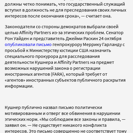
должны четко понимать, что государственный служащий
вступил в должность не для преследования своих личных
интересов после окончания срока», — считает она.
Законодатели со стороны демократов выбрали своей
целью Affinity Partners из-за этических проблем. Сенатор
Рон Уайден и представитель Джейми Раскин 24 октября
опубликовали письмо
генпрокурору Меррику Гарланду с
просьбой к Министерству юстиции США назначить
специального прокурора для расследования
деятельности Кушнера и Affinity Partners на предмет
возможных нарушений закона о регистрации
иностранных агентов (FARA), который требует от
«агентов» иностранных субъектов публичного раскрытия
информации.
Кушнер публично назвал письмо политически
мотивированным и отверг все обвинения в нарушении
этических норм. «Мы соблюдаем все законы и правила, —
заявил он. — Не существует никакого конфликта
интересов. Это письмо совершенно не соответствует тому