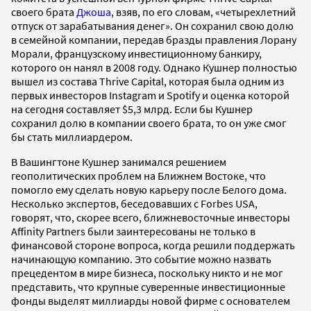
своего брата
Джоша
, взяв, по его словам, «четырехлетний
отпуск от зарабатывания денег». Он сохранил свою долю
в семейной компании, передав бразды правления Лорану
Морали, французскому инвестиционному банкиру,
которого он нанял в 2008 году. Однако Кушнер полностью
вышел из состава Thrive Capital, которая была одним из
первых инвесторов Instagram и Spotify и оценка которой
на сегодня составляет $5,3 млрд. Если бы Кушнер
сохранил долю в компании своего брата, то он уже смог
бы стать миллиардером.
В Вашингтоне Кушнер занимался решением
геополитических проблем на Ближнем Востоке, что
помогло ему сделать новую карьеру после Белого дома.
Несколько экспертов, беседовавших с Forbes USA,
говорят, что, скорее всего, ближневосточные инвесторы
Affinity Partners были заинтересованы не только в
финансовой стороне вопроса, когда решили поддержать
начинающую компанию. Это событие можно назвать
прецедентом в мире бизнеса, поскольку никто и не мог
представить, что крупные суверенные инвестиционные
фонды выделят миллиарды новой фирме с основателем