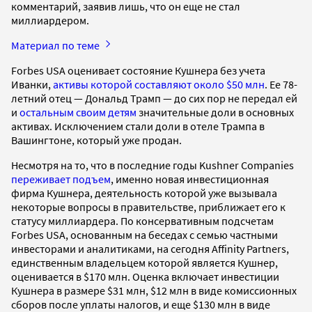
комментарий, заявив лишь, что он еще не стал
миллиардером.
Материал по теме
Forbes USA оценивает состояние Кушнера без учета
Иванки,
активы которой составляют около $50 млн
. Ее 78-
летний отец — Дональд Трамп — до сих пор не передал ей
и
остальным своим детям
значительные доли в основных
активах. Исключением стали доли в отеле Трампа в
Вашингтоне, который уже продан.
Несмотря на то, что в последние годы Kushner Companies
переживает подъем
, именно новая инвестиционная
фирма Кушнера, деятельность которой уже вызывала
некоторые вопросы в правительстве, приближает его к
статусу миллиардера. По консервативным подсчетам
Forbes USA, основанным на беседах с семью частными
инвесторами и аналитиками, на сегодня Affinity Partners,
единственным владельцем которой является Кушнер,
оценивается в $170 млн. Оценка включает инвестиции
Кушнера в размере $31 млн, $12 млн в виде комиссионных
сборов после уплаты налогов, и еще $130 млн в виде