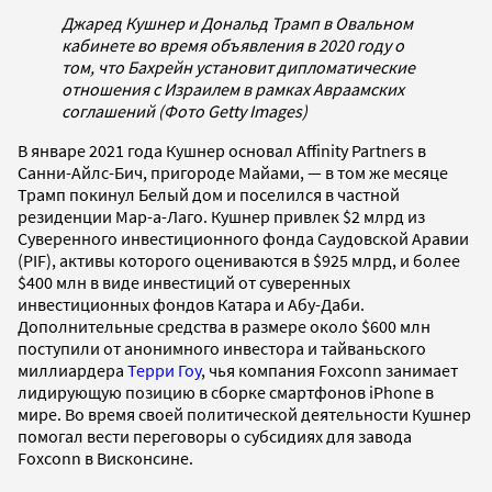
Джаред Кушнер и Дональд Трамп в Овальном
кабинете во время объявления в 2020 году о
том, что Бахрейн установит дипломатические
отношения с Израилем в рамках Авраамских
соглашений (Фото Getty Images)
В январе 2021 года Кушнер основал Affinity Partners в
Санни-Айлс-Бич, пригороде Майами, — в том же месяце
Трамп покинул Белый дом и поселился в частной
резиденции Мар-а-Лаго. Кушнер привлек $2 млрд из
Суверенного инвестиционного фонда Саудовской Аравии
(PIF), активы которого оцениваются в $925 млрд, и более
$400 млн в виде инвестиций от суверенных
инвестиционных фондов Катара и Абу-Даби.
Дополнительные средства в размере около $600 млн
поступили от анонимного инвестора и тайваньского
миллиардера
Терри Гоу
, чья компания Foxconn занимает
лидирующую позицию в сборке смартфонов iPhone в
мире. Во время своей политической деятельности Кушнер
помогал вести переговоры о субсидиях для завода
Foxconn в Висконсине.