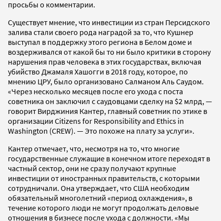
просьбы о комментарии.
Существует мнение, что инвестиции из стран Персидского
залива стали своего рода наградой за то, что Кушнер
выступал в поддержку этого региона в Белом доме и
воздерживался от какой бы то ни было критики в сторону
нарушения прав человека в этих государствах, включая
убийство Джамаля Хашогги в 2018 году, которое, по
мнению ЦРУ, было организовано Салманом Аль Саудом.
«Через несколько месяцев после его ухода с поста
советника он заключил с саудовцами сделку на $2 млрд, —
говорит Вирджиния Кантер, главный советник по этике в
организации Citizens for Responsibility and Ethics in
Washington (CREW). — Это похоже на плату за услуги».
Кантер отмечает, что, несмотря на то, что многие
государственные служащие в конечном итоге переходят в
частный сектор, они не сразу получают крупные
инвестиции от иностранных правительств, с которыми
сотрудничали. Она утверждает, что США необходим
обязательный многолетний «период охлаждения», в
течение которого люди не могут продолжать деловые
отношения в бизнесе после ухода с должности. «Мы