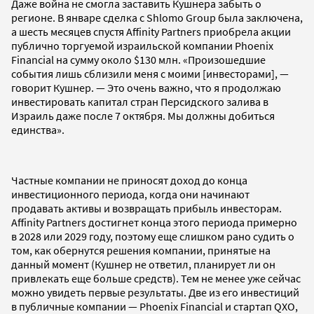
Даже война не смогла заставить Кушнера забыть о
регионе. В январе сделка с Shlomo Group была заключена,
а шесть месяцев спустя Affinity Partners приобрела акции
публично торгуемой израильской компании Phoenix
Financial на сумму около $130 млн. «Произошедшие
события лишь сблизили меня с моими [инвесторами], —
говорит Кушнер. — Это очень важно, что я продолжаю
инвестировать капитал стран Персидского залива в
Израиль даже после 7 октября. Мы должны добиться
единства».
Частные компании не приносят доход до конца
инвестиционного периода, когда они начинают
продавать активы и возвращать прибыль инвесторам.
Affinity Partners достигнет конца этого периода примерно
в 2028 или 2029 году, поэтому еще слишком рано судить о
том, как обернутся решения компании, принятые на
данный момент (Кушнер не ответил, планирует ли он
привлекать еще больше средств). Тем не менее уже сейчас
можно увидеть первые результаты. Две из его инвестиций
в публичные компании — Phoenix Financial и стартап QXO,