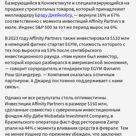
базирующийся в Коннектикуте и специализирующийся на
продаже строительных товаров, который принадлежит
миллиардеру
Брэду Джейкобсу
, — вернули 16% и 67%
соответственно с момента инвестиций Affinity Partners в
июле. Индекс S&P 500 за тот же период вырос на 6%.
В 2023 году Affinity Partners также инвестировала $110 млн
в немецкий фитнес-стартап EGYM, стоимость которого с
тех пор выросла на 53% после сентябрьского
инвестиционного раунда. «Нам нужен был инвестор,
который хорошо разбирался в американской экономике,
— говорит соучредитель и гендиректор EGYM Филипп
Рош-Шландерер. — Компания оказалась отличным
партнером. А Джаред постоянно поддерживает с нами
связь».
Однако не все результаты столь оптимистичны.
Инвестиции Affinity Partners в размере $150 млн,
сделанные совместно с суверенным инвестиционным
фондом Абу-Даби Mubadala Investment Company, в
бразильского оператора фаст-фуд ресторанов Zamp
упали на 44% с момента вливания средств в феврале. Тем
не менее Кушнер по-прежнему убежден, что заключил