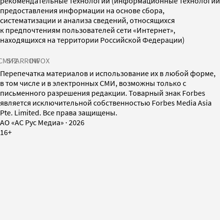
рекомендательные технологии (информационные технологии
предоставления информации на основе сбора,
систематизации и анализа сведений, относящихся
к предпочтениям пользователей сети «Интернет»,
находящихся на территории Российской Федерации)
СМИ2
SPARROW
INFOX
Перепечатка материалов и использование их в любой форме,
в том числе и в электронных СМИ, возможны только с
письменного разрешения редакции. Товарный знак Forbes
является исключительной собственностью Forbes Media Asia
Pte. Limited. Все права защищены.
AO «АС Рус Медиа»
·
2026
16+