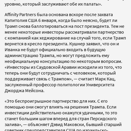
уровню, который заслуживают обе их палаты».
Affinity Partners была основана вскоре после захвата
Капитолия США 6 января, когда было неясно, будет ли
Трамп снова баллотироваться на пост президента. Тем не
менее некоторые инвесторы рассматривали партнерство
с компанией как хеджирование на случай того, если Трамп
вернется в кресло президента. Кушнер заявил, что он и
Иванка не будут официально входить в будущую
администрацию Трампа, но могут предложить ему
неофициальную консультацию по некоторым вопросам.
«Инвесторы из Саудовской Аравии исходили из того, что
теперь они будут сотрудничать с человеком, который
поддерживает связь с Трампом», — считает Марк Кац,
заслуженный профессор политологии Университета
Джорджа Мейсона.
«Это беспроигрышное партнерство для них. С его
помощью они смогут влиять на решения Трампа. Если
инвестиции действительно окажутся удачными, то это
станет большим шагом вперед для стран Персидского
залива», — объясняет Дэвид Маковски, бывший старший
советник спецпредставителя США по израильско-