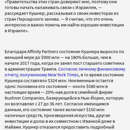
«Правительства этих стран доверяют мне, поэтому они
готовы начать налаживать связи с Израилем, —
рассуждает Кушнер, рассказывая о своих инвесторах из
стран Персидского залива. — Я считаю, что это очень
интересно и важно помочь им найти хорошие инвестиции
в Израиле».
Благодаря Affinity Partners состояние Кушнера выросло по
меньшей мере до $900 млн — на 180% больше, чем в
начале 2017 года, когда он занял пост старшего советника
в администрации Трампа.
Согласно личному финансовому
отчету, полученному New York Times
, в то время состояние
Кушнера составляло $324 млн. Неизменным остается
одно: половина его состояния — около $580 млн в
настоящее время — 20%-ная доля в семейной фирме
Kushner Companies, базирующейся в Нью-Йорке, которую
он возглавлял с 27 до 36 лет. Согласно имеющимся
данным, его состояние также включает $150 млн
наличных средств, произведения искусства, другие
инвестиции и долю в их совместном с Иванкой доме в
Майами. Кушнер отказался предоставить подробный