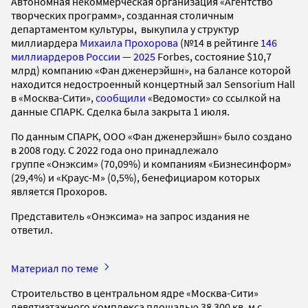
Автономная некоммерческая организация «Агентство
творческих программ», созданная столичным
департаментом культуры, выкупила у структур
миллиардера
Михаила Прохорова
(№14 в рейтинге
146
миллиардеров России — 2025
Forbes, состояние $10,7
млрд) компанию «Фан дженерэйшн», на балансе которой
находится недостроенный концертный зал Sensorium Hall
в «Москва-Cити»,
сообщили
«Ведомости» со ссылкой на
данные СПАРК. Сделка была закрыта 1 июля.
По данным СПАРК, ООО «Фан дженерэйшн» было создано
в 2008 году. С 2022 года оно принадлежало
группе «Онэксим» (70,09%) и компаниям «Бизнесинформ»
(29,4%) и «Краус-М» (0,5%), бенефициаром которых
является Прохоров.
Представитель «Онэксима» на запрос издания не
ответил.
Материал по теме
Строительство в центральном ядре «Москва-Cити»
девятиэтажного комплекса площадью 38 300 кв. м с