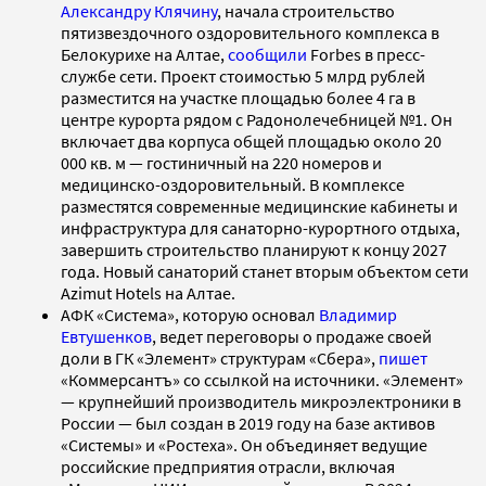
Александру Клячину
, начала строительство
пятизвездочного оздоровительного комплекса в
Белокурихе на Алтае,
сообщили
Forbes в пресс-
службе сети. Проект стоимостью 5 млрд рублей
разместится на участке площадью более 4 га в
центре курорта рядом с Радонолечебницей №1. Он
включает два корпуса общей площадью около 20
000 кв. м — гостиничный на 220 номеров и
медицинско-оздоровительный. В комплексе
разместятся современные медицинские кабинеты и
инфраструктура для санаторно-курортного отдыха,
завершить строительство планируют к концу 2027
года. Новый санаторий станет вторым объектом сети
Azimut Hotels на Алтае.
АФК «Система», которую основал
Владимир
Евтушенков
, ведет переговоры о продаже своей
доли в ГК «Элемент» структурам «Сбера»,
пишет
«Коммерсантъ» со ссылкой на источники. «Элемент»
— крупнейший производитель микроэлектроники в
России — был создан в 2019 году на базе активов
«Системы» и «Ростеха». Он объединяет ведущие
российские предприятия отрасли, включая