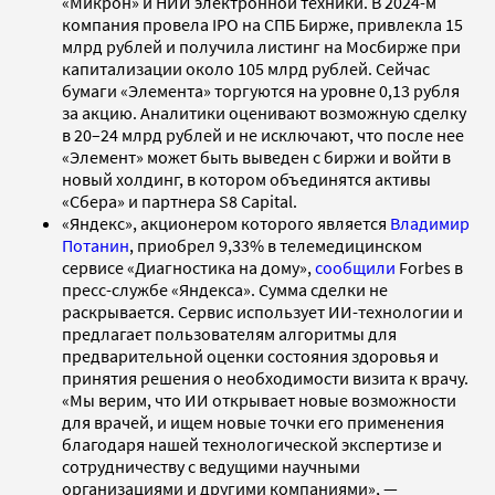
«Микрон» и НИИ электронной техники. В 2024-м
компания провела IPO на СПБ Бирже, привлекла 15
млрд рублей и получила листинг на Мосбирже при
капитализации около 105 млрд рублей. Сейчас
бумаги «Элемента» торгуются на уровне 0,13 рубля
за акцию. Аналитики оценивают возможную сделку
в 20–24 млрд рублей и не исключают, что после нее
«Элемент» может быть выведен с биржи и войти в
новый холдинг, в котором объединятся активы
«Сбера» и партнера S8 Capital.
«Яндекс», акционером которого является
Владимир
Потанин
, приобрел 9,33% в телемедицинском
сервисе «Диагностика на дому»,
сообщили
Forbes в
пресс-службе «Яндекса». Сумма сделки не
раскрывается. Сервис использует ИИ-технологии и
предлагает пользователям алгоритмы для
предварительной оценки состояния здоровья и
принятия решения о необходимости визита к врачу.
«Мы верим, что ИИ открывает новые возможности
для врачей, и ищем новые точки его применения
благодаря нашей технологической экспертизе и
сотрудничеству с ведущими научными
организациями и другими компаниями», —