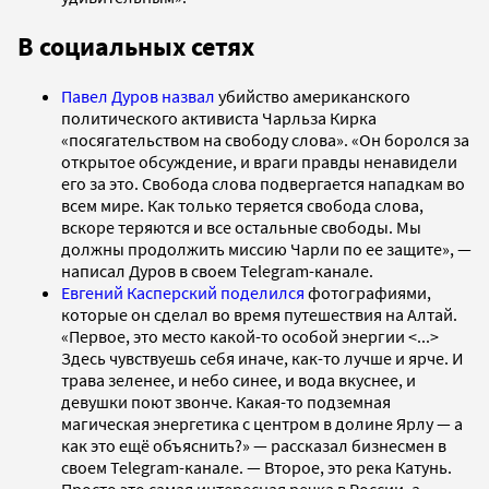
В социальных сетях
Павел Дуров
назвал
убийство американского
политического активиста Чарльза Кирка
«посягательством на свободу слова». «Он боролся за
открытое обсуждение, и враги правды ненавидели
его за это. Свобода слова подвергается нападкам во
всем мире. Как только теряется свобода слова,
вскоре теряются и все остальные свободы. Мы
должны продолжить миссию Чарли по ее защите», —
написал Дуров в своем Telegram-канале.
Евгений Касперский
поделился
фотографиями,
которые он сделал во время путешествия на Алтай.
«Первое, это место какой-то особой энергии <...>
Здесь чувствуешь себя иначе, как-то лучше и ярче. И
трава зеленее, и небо синее, и вода вкуснее, и
девушки поют звонче. Какая-то подземная
магическая энергетика с центром в долине Ярлу — а
как это ещё объяснить?» — рассказал бизнесмен в
своем Telegram-канале. — Второе, это река Катунь.