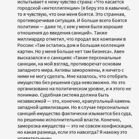
испытывает к нему чувство страха: «Что касается
городской «интеллигенции» (я беру это в кавычки),
то я чувствую, что они меня боятся. Это странная,
противоречивая ситуация. И больше всего боятся
политики — даже те, с кем у меня были хорошие
отношения до введения санкций». Также
миллиардер отметил, что продал все компании в
России: «Там остались дом и большая коллекция
картин. Но у меня больше нет там бизнеса». Авен
высказался и о санкциях: «Такие персональные
санкции, на мой взгляд, противоречат основам
западного мира. Активы заморожены, я ничего с
ними не могу сделать. Мне казалось, что отобрать
имущество без решения суда невозможно. Но это
организовано на политическом уровне, и я этого не
понимаю. Судебная система должна быть
независимой — это, конечно, краеугольный камень
западной цивилизации. Но в случае персональных
санкций имущество фактически изымается без суда,
по решению исполнительной власти. Конечно,
заморозка имущества — это не совсем конфискация,
но какая разница, если это навсегда? Я нахожу это
удивительным».