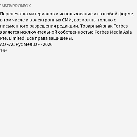
СМИ2
SPARROW
INFOX
Перепечатка материалов и использование их в любой форме,
в том числе и в электронных СМИ, возможны только с
письменного разрешения редакции. Товарный знак Forbes
является исключительной собственностью Forbes Media Asia
Pte. Limited. Все права защищены.
AO «АС Рус Медиа»
·
2026
16+