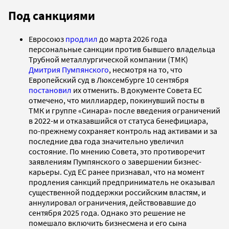
Под санкциями
Евросоюз
продлил
до марта 2026 года
персональные санкции против бывшего владельца
Трубной металлургической компании (ТМК)
Дмитрия Пумпянского
, несмотря на то, что
Европейский суд в Люксембурге 10 сентября
постановил
их отменить. В документе Совета ЕС
отмечено, что миллиардер, покинувший посты в
ТМК и группе «Синара» после введения ограничений
в 2022-м и отказавшийся от статуса бенефициара,
по-прежнему сохраняет контроль над активами и за
последние два года значительно увеличил
состояние. По мнению Совета, это противоречит
заявлениям Пумпянского о завершении бизнес-
карьеры. Суд ЕС ранее признавал, что на момент
продления санкций предприниматель не оказывал
существенной поддержки российским властям, и
аннулировал ограничения, действовавшие до
сентября 2025 года. Однако это решение не
помешало включить бизнесмена и его сына