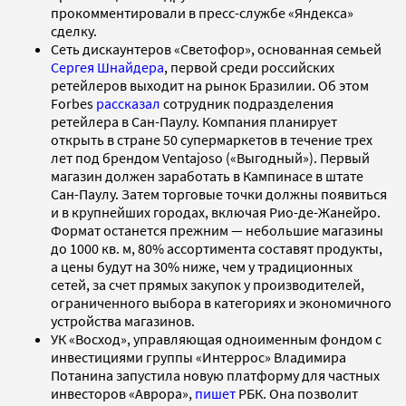
прокомментировали в пресс-службе «Яндекса»
сделку.
Сеть дискаунтеров «Светофор», основанная семьей
Сергея Шнайдера
, первой среди российских
ретейлеров выходит на рынок Бразилии. Об этом
Forbes
рассказал
сотрудник подразделения
ретейлера в Сан-Паулу. Компания планирует
открыть в стране 50 супермаркетов в течение трех
лет под брендом Ventajoso («Выгодный»). Первый
магазин должен заработать в Кампинасе в штате
Сан-Паулу. Затем торговые точки должны появиться
и в крупнейших городах, включая Рио-де-Жанейро.
Формат останется прежним — небольшие магазины
до 1000 кв. м, 80% ассортимента составят продукты,
а цены будут на 30% ниже, чем у традиционных
сетей, за счет прямых закупок у производителей,
ограниченного выбора в категориях и экономичного
устройства магазинов.
УК «Восход», управляющая одноименным фондом с
инвестициями группы «Интеррос» Владимира
Потанина запустила новую платформу для частных
инвесторов «Аврора»,
пишет
РБК. Она позволит