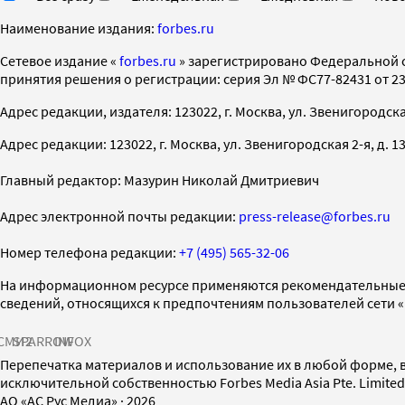
Наименование издания:
forbes.ru
Cетевое издание «
forbes.ru
» зарегистрировано Федеральной 
принятия решения о регистрации: серия Эл № ФС77-82431 от 23 
Адрес редакции, издателя: 123022, г. Москва, ул. Звенигородская 2-
Адрес редакции: 123022, г. Москва, ул. Звенигородская 2-я, д. 13, с
Главный редактор: Мазурин Николай Дмитриевич
Адрес электронной почты редакции:
press-release@forbes.ru
Номер телефона редакции:
+7 (495) 565-32-06
На информационном ресурсе применяются рекомендательные 
сведений, относящихся к предпочтениям пользователей сети 
СМИ2
SPARROW
INFOX
Перепечатка материалов и использование их в любой форме, в
исключительной собственностью Forbes Media Asia Pte. Limite
AO «АС Рус Медиа»
·
2026