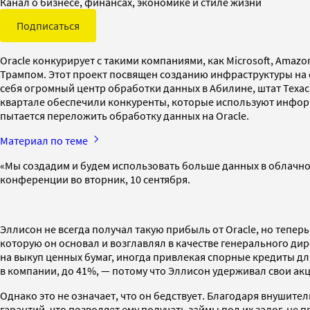
Канал о бизнесе, финансах, экономике и стиле жизни
Подписаться
Oracle конкурирует с такими компаниями, как Microsoft, Amaz
Трампом. Этот проект посвящен созданию инфраструктуры на ос
себя огромный центр обработки данных в Абилине, штат Техас
квартале обеспечили конкуренты, которые используют информа
пытается переложить обработку данных на Oracle.
Материал по теме
«Мы создадим и будем использовать больше данных в облачной 
конференции во вторник, 10 сентября.
Эллисон не всегда получал такую прибыль от Oracle, но тепер
которую он основал и возглавлял в качестве генерального дире
на выкуп ценных бумаг, иногда привлекая спорные кредиты д
в компании, до 41%, — потому что Эллисон удерживал свои акц
Однако это не означает, что он бедствует. Благодаря внушите
гарантий, что позволяет ему получать займы под их залог, не