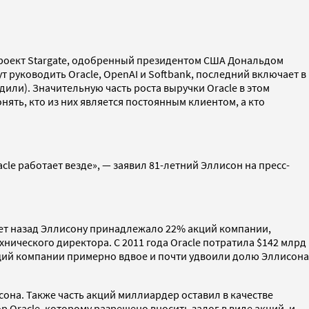
я проект Stargate, одобренный президентом США Дональдом
 руководить Oracle, OpenAI и Softbank, последний включает в
или). Значительную часть роста выручки Oracle в этом
ять, кто из них является постоянным клиентом, а кто
le работает везде», — заявил 81-летний Эллисон на пресс-
 лет назад Эллисону принадлежало 22% акций компании,
хнического директора. С 2011 года Oracle потратила $142 млрд
кций компании примерно вдвое и почти удвоили долю Эллисона
сона. Также часть акций миллиардер оставил в качестве
 Oracle, которому разрешено вносить залог в виде акций, и