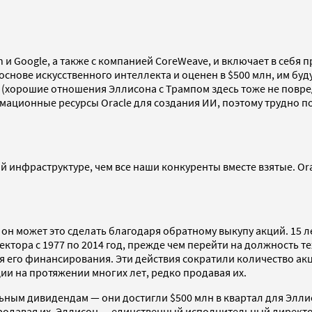
on и Google, а также с компанией CoreWeave, и включает в себ
нове искусственного интеллекта и оценен в $500 млн, им будут
 (хорошие отношения Эллисона с Трампом здесь тоже не повред
ционные ресурсы Oracle для создания ИИ, поэтому трудно пон
инфраструктуре, чем все наши конкуренты вместе взятые. Orac
ь он может это сделать благодаря обратному выкупу акций. 15
ктора с 1977 по 2014 год, прежде чем перейти на должность те
ля его финансирования. Эти действия сократили количество а
ии на протяжении многих лет, редко продавая их.
льным дивидендам — они достигли $500 млн в квартал для Элли
 продавая их. Эллисон — единственный исполнительный директор