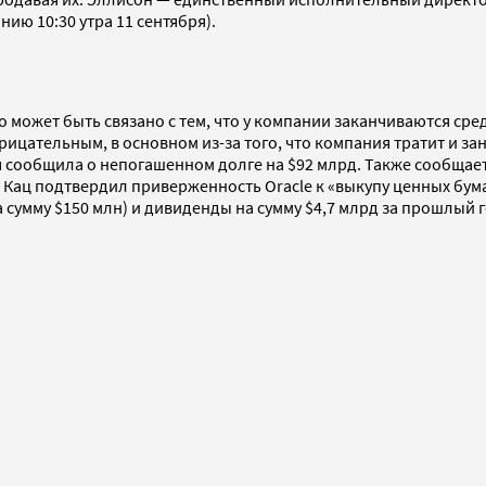
нию 10:30 утра 11 сентября).
о может быть связано с тем, что у компании заканчиваются сред
трицательным, в основном из-за того, что компания тратит и з
я сообщила о непогашенном долге на $92 млрд. Также сообщает
 Кац подтвердил приверженность Oracle к «выкупу ценных бум
а сумму $150 млн) и дивиденды на сумму $4,7 млрд за прошлый 