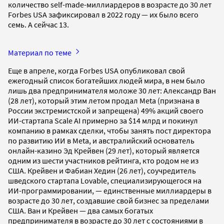
количество self-made-миллиардеров в возрасте до 30 лет
Forbes USA зафиксировал в 2022 году — их было всего
семь. А сейчас 13.
Материал по теме
Еще в апреле, когда Forbes USA опубликовал свой
ежегодный список богатейших людей мира, в нем было
лишь два предпринимателя моложе 30 лет: Александр Ван
(28 лет), который этим летом продал Meta (признана в
России экстремистской и запрещена) 49% акций своего
ИИ-стартапа Scale AI примерно за $14 млрд и покинул
компанию в рамках сделки, чтобы занять пост директора
по развитию ИИ в Meta, и австралийский основатель
онлайн-казино Эд Крейвен (29 лет), который является
одним из шести участников рейтинга, кто родом не из
США. Крейвен и Фабиан Хедин (26 лет), соучредитель
шведского стартапа Lovable, специализирующегося на
ИИ-программировании, — единственные миллиардеры в
возрасте до 30 лет, создавшие свой бизнес за пределами
США. Ван и Крейвен — два самых богатых
предпринимателя в возрасте до 30 лет с состояниями в