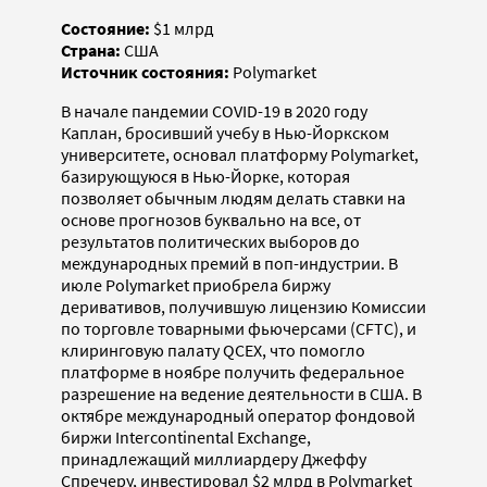
Состояние:
$1 млрд
Страна:
США
Источник состояния:
Polymarket
В начале пандемии COVID-19 в 2020 году
Каплан, бросивший учебу в Нью-Йоркском
университете, основал платформу Polymarket,
базирующуюся в Нью-Йорке, которая
позволяет обычным людям делать ставки на
основе прогнозов буквально на все, от
результатов политических выборов до
международных премий в поп-индустрии. В
июле Polymarket приобрела биржу
деривативов, получившую лицензию Комиссии
по торговле товарными фьючерсами (CFTC), и
клиринговую палату QCEX, что помогло
платформе в ноябре получить федеральное
разрешение на ведение деятельности в США. В
октябре международный оператор фондовой
биржи Intercontinental Exchange,
принадлежащий миллиардеру Джеффу
Спречеру, инвестировал $2 млрд в Polymarket