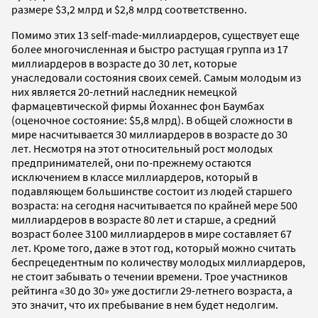
размере $3,2 млрд и $2,8 млрд соответственно.
Помимо этих 13 self-made-миллиардеров, существует еще
более многочисленная и быстро растущая группа из 17
миллиардеров в возрасте до 30 лет, которые
унаследовали состояния своих семей. Самым молодым из
них является 20-летний наследник немецкой
фармацевтической фирмы Йоханнес фон Баумбах
(оценочное состояние: $5,8 млрд). В общей сложности в
мире насчитывается 30 миллиардеров в возрасте до 30
лет. Несмотря на этот относительный рост молодых
предпринимателей, они по-прежнему остаются
исключением в классе миллиардеров, который в
подавляющем большинстве состоит из людей старшего
возраста: на сегодня насчитывается по крайней мере 500
миллиардеров в возрасте 80 лет и старше, а средний
возраст более 3100 миллиардеров в мире составляет 67
лет. Кроме того, даже в этот год, который можно считать
беспрецедентным по количеству молодых миллиардеров,
не стоит забывать о течении времени. Трое участников
рейтинга «30 до 30» уже достигли 29-летнего возраста, а
это значит, что их пребывание в нем будет недолгим.