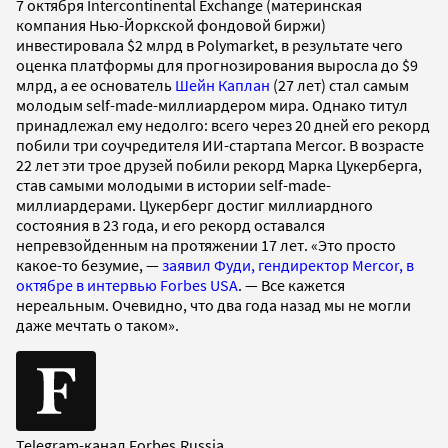
7 октября Intercontinental Exchange (материнская
компания Нью-Йоркской фондовой биржи)
инвестировала $2 млрд в Polymarket, в результате чего
оценка платформы для прогнозирования выросла до $9
млрд, а ее основатель
Шейн Каплан
(27 лет) стал самым
молодым self-made-миллиардером мира. Однако титул
принадлежал ему недолго: всего через 20 дней его рекорд
побили три соучредителя ИИ-стартапа Mercor. В возрасте
22 лет эти трое друзей побили рекорд Марка Цукерберга,
став самыми молодыми в истории self-made-
миллиардерами. Цукерберг достиг миллиардного
состояния в 23 года, и его рекорд оставался
непревзойденным на протяжении 17 лет. «Это просто
какое-то безумие, —
заявил Фуди, гендиректор Mercor, в
октябре в интервью Forbes USA
. — Все кажется
нереальным. Очевидно, что два года назад мы не могли
даже мечтать о таком».
Telegram-канал Forbes.Russia