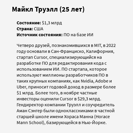
Майкл Труэлл (25 лет)
Состояние:
$1,3 млрд
Страна:
США
Источник состояния:
ПО на базе ИИ
Четверо друзей, познакомившихся в MIT, в 2022
году основали в Сан-Франциско, Калифорния,
стартап Cursor, специализирующийся на
разработке ПО для редактирования кода с
использованием ИИ. ПО стартапа, которое
используют миллионы разработчиков ПО в
таких крупных компаниях, как Nvidia, Adobe и
Uber, приносит годовой доход в размере более
$1 млрд. Более того, в ноябре частные
инвесторы оценили Cursor в $29,3 млрд.
Гендиректор компании Труэлл и соучредитель
Аман Сэнгер были одноклассниками в частной
старшей школе имени Хораса Манна (Horace
Mann School), базирующейся в Нью-Йорке.