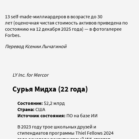
13 self-made-миллиардеров в возрасте до 30
лет (оценочная чистая стоимость активов приведена по
состоянию на 12 декабря 2025 года) — в фотогалерее
Forbes.
Перевод Ксении Лычагиной
LY Inc. for Mercor
Сурья Мидха (22 года)
Состояние:
$2,2 млрд
Страна:
США
Источник состояния:
ПО на базе ИИ
В 2023 году трое школьных друзей и
стипендиатов программы Thiel Fellows 2024
года основали рекрутинговый ИИ-стартап