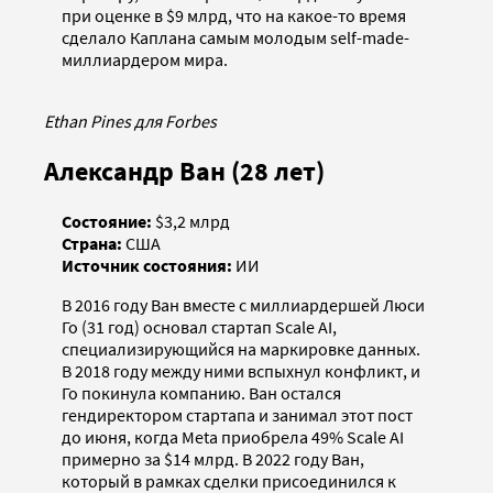
при оценке в $9 млрд, что на какое-то время
сделало Каплана самым молодым self-made-
миллиардером мира.
Ethan Pines для Forbes
Александр Ван (28 лет)
Состояние:
$3,2 млрд
Страна:
США
Источник состояния:
ИИ
В 2016 году Ван вместе с миллиардершей Люси
Го (31 год) основал стартап Scale AI,
специализирующийся на маркировке данных.
В 2018 году между ними вспыхнул конфликт, и
Го покинула компанию. Ван остался
гендиректором стартапа и занимал этот пост
до июня, когда Meta приобрела 49% Scale AI
примерно за $14 млрд. В 2022 году Ван,
который в рамках сделки присоединился к