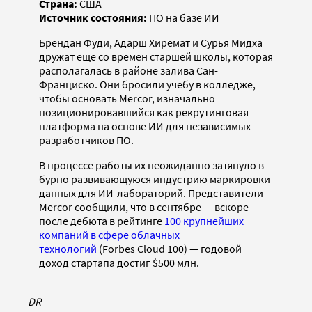
Страна:
США
Источник состояния:
ПО на базе ИИ
Брендан Фуди, Адарш Хиремат и Сурья Мидха
дружат еще со времен старшей школы, которая
располагалась в районе залива Сан-
Франциско. Они бросили учебу в колледже,
чтобы основать Mercor, изначально
позиционировавшийся как рекрутинговая
платформа на основе ИИ для независимых
разработчиков ПО.
В процессе работы их неожиданно затянуло в
бурно развивающуюся индустрию маркировки
данных для ИИ-лабораторий. Представители
Mercor сообщили, что в сентябре — вскоре
после дебюта в рейтинге
100 крупнейших
компаний в сфере облачных
технологий
(Forbes Cloud 100) — годовой
доход стартапа достиг $500 млн.
DR