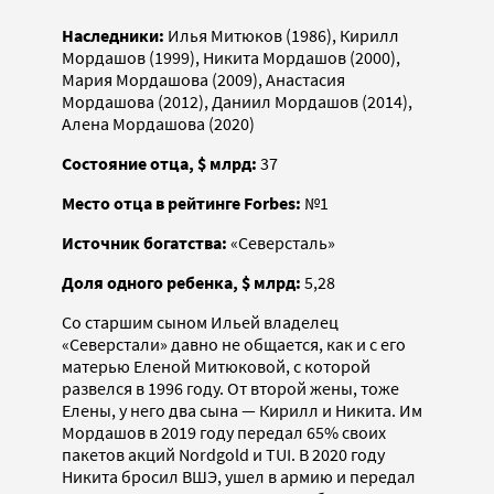
Наследники:
Илья Митюков (1986), Кирилл
Мордашов (1999), Никита Мордашов (2000),
Мария Мордашова (2009), Анастасия
Мордашова (2012), Даниил Мордашов (2014),
Алена Мордашова (2020)
Состояние отца, $ млрд:
37
Место отца в рейтинге Forbes:
№1
Источник богатства:
«Северсталь»
Доля одного ребенка, $ млрд:
5,28
Со старшим сыном Ильей владелец
«Северстали» давно не общается, как и с его
матерью Еленой Митюковой, с которой
развелся в 1996 году. От второй жены, тоже
Елены, у него два сына — Кирилл и Никита. Им
Мордашов в 2019 году передал 65% своих
пакетов акций Nordgold и TUI. В 2020 году
Никита бросил ВШЭ, ушел в армию и передал