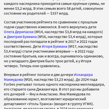
каждого наследника приходятся самые крупные суммы, не
менее $3,2 млрд. В этих семьях всего 58 детей, совокупное
состояние их родителей — $337 млрд.
Состав участников рейтинга по сравнению с прошлым
годом существенно изменился. В него вернулись дети
Олега Дерипаски
(№14, наследство $3,8 млрд на каждого)
и
Дмитрия Бухмана
(№16, наследство $3,4 млрд), которые
последний раз попадали в рейтинг в 2017 и 2022 годах
соответственно. Дети
Игоря Бухмана
(№17, наследство
$3,4 млрд) стали участниками впервые — в 2022 году
состояние братьев, как и всегда, оценивалось одинаково,
но у младшего Дмитрия было трое детей, а у Игоря
четверо. Теперь они сравнялись.
Впервые в рейтинг попали и две дочери
Искандера
Махмудова
(№20, наследство $3,23 млрд). До 2024 года
Forbes учитывал только одного наследника миллиардера,
его старшего сына Джахангира. В этот раз мы добавили
его дочерей — Яну и Анастасию. Яна Махмудова по
образованию юрист, возглавляет юридический
департамент «Уголь-Транса» (входит в группу УГМК).
Анастасия, ее младшая сестра, в 2024 году окончила