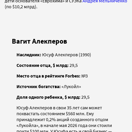
дети основателя «Еврохима» и СУЭКа
Андрея Мельниченко
(по $10,2 млрд).
Вагит Алекперов
Наследник:
Юсуф Алекперов (1990)
Состояние отца, $ млрд:
29,5
Место отца в рейтинге Forbes:
№3
Источник богатства:
«Лукойл»
Доля одного ребенка, $ млрд:
29,5
Юсуф Алекперов в свои 35 лет сам может
похвастать состоянием $560 млн. Ему
принадлежит 0,2% акций созданного отцом
«Лукойла», в начале мая 2026 года они стоили
почти $100 млн. У Юсуфа есть и свой бизнес —