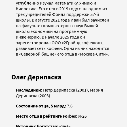
углубленно изучал математику, химию и
биологию. Его отец в 2019 году стал одним из
трех учредителей Фонда поддержки 57-й
школы. В августе 2021 года Иван был зачислен
на факультет компьютерных наук Вышей
школы экономики на программную
инженерию. В начале 2025 года он
зарегистрировал ООО «2Грайнд кофешоп»,
развивает сеть кофеен. Одна из них находится
в «Северной башне» его отца в «Москва-Сити».
Олег Дерипаска
Наследники:
Петр Дерипаска (2001), Мария
Дерипаска (2003)
Состояние отца, $ млрд:
7,6
Место отца в рейтинге Forbes:
№26
Источник богатства:
«Эн+»