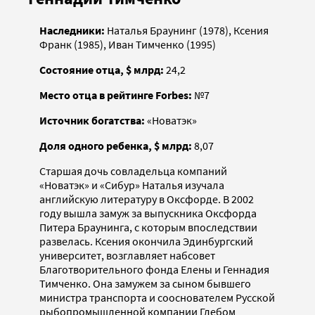
Наследники:
Наталья Браунинг (1978), Ксения
Франк (1985), Иван Тимченко (1995)
Состояние отца, $ млрд:
24,2
Место отца в рейтинге Forbes:
№7
Источник богатства:
«Новатэк»
Доля одного ребенка, $ млрд:
8,07
Старшая дочь совладельца компаний
«Новатэк» и «Сибур» Наталья изучала
английскую литературу в Оксфорде. В 2002
году вышла замуж за выпускника Оксфорда
Питера Браунинга, с которым впоследствии
развелась. Ксения окончила Эдинбургский
университет, возглавляет набсовет
Благотворительного фонда Елены и Геннадия
Тимченко. Она замужем за сыном бывшего
министра транспорта и сооснователем Русской
рыбопромышленной компании Глебом