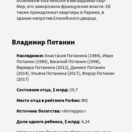
особняком Villa Nellcote в Вильфранш-сюр-
Мер, его заморозили французские власти. Ей
также принадлежат квартиры в Париже, в
здании напротив Елисейского дворца.
Владимир Потанин
Наследники:
Анастасия Потанина (1984), Иван
Потанин (1989), Василий Потанин (1998),
Варвара Потанина (2012), Даниил Потанин
(2014), Ульяна Потанина (2017), Федор Потанин
(2017)
Состояние отца, $ млрд:
29,7
Место отца в рейтинге Forbes:
№2
Источник богатства:
«Интеррос»
Доля одного ребенка, $ млрд:
4,24
Старшие дети Владимира Потанина серьезно