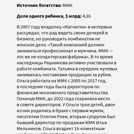
Источник богатства:
ММК
Доля одного ребенка, $ млрд:
4,65
В 2007 году владелец «Магнитки» в интервью
рассуждал, что рад видеть своих дочерей в
бизнесе, но руководить комбинатом не
женское дело: «Такой компанией должен
заниматься профессионал и мужчина. ММК —
это же не кондитерская фабрика». В то время
наследницы Рашникова активно участвовали в
работе комбината. Татьяна в середине нулевых
занималась поставками продукции за рубеж.
Ольга работала на ММК с 2005 по 2017 год,
в последние годы была директором по
финансам московского представительства.
Покинув ММК, до 2022 года сохраняла место
в совете директоров. У Ольги трое детей, двое
из них родились в браке с первым мужем,
писателем Олегом Роем, вторым супругом был
бывший директор по продажам ММК Илья
Мельников. Ольга владеет 16-комнатным