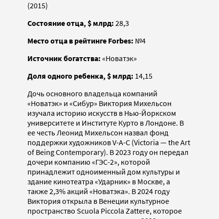
(2015)
Состояние отца, $ млрд:
28,3
Место отца в рейтинге Forbes:
№4
Источник богатства:
«Новатэк»
Доля одного ребенка, $ млрд:
14,15
Дочь основного владельца компаний
«Новатэк» и «Сибур» Виктория Михельсон
изучала историю искусств в Нью-Йоркском
университете и Институте Курто в Лондоне. В
ее честь Леонид Михельсон назвал фонд
поддержки художников V-A-C (Victoria — the Art
of Вeing Contemporary). В 2023 году он передал
дочери компанию «ГЭС-2», которой
принадлежит одноименный дом культуры и
здание кинотеатра «Ударник» в Москве, а
также 2,3% акций «Новатэка». В 2024 году
Виктория открыла в Венеции культурное
пространство Scuola Piccola Zattere, которое