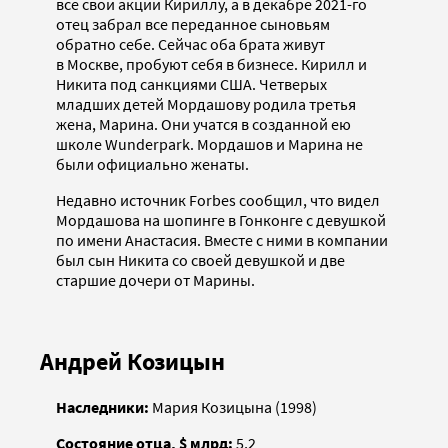
все свои акции Кириллу, а в декабре 2021-го
отец забрал все переданное сыновьям
обратно себе. Сейчас оба брата живут
в Москве, пробуют себя в бизнесе. Кирилл и
Никита под санкциями США. Четверых
младших детей Мордашову родила третья
жена, Марина. Они учатся в созданной ею
школе Wunderpark. Мордашов и Марина не
были официально женаты.
Недавно источник Forbes сообщил, что видел
Мордашова на шопинге в Гонконге с девушкой
по имени Анастасия. Вместе с ними в компании
был сын Никита со своей девушкой и две
старшие дочери от Марины.
Андрей Козицын
Наследники:
Мария Козицына (1998)
Состояние отца, $ млрд:
5,2