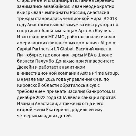
занимались аквабайком: Иван неоднократно
выигрывал чемпионаты России, Анастасия
трижды становилась чемпионкой мира. В 2018
году Анастасия вышла замуж за инструктора по
спортивно-бальным танцам Артема Кручина.
Иван окончил МГИМО, работал аналитиком в
американских финансовых компаниях Altpoint
Capital Partners и LR Global. Василий живет в
Питтсбурге, где окончил курсы MBA в Школе
бизнеса Палумбо-Донахью при Университете
Дюкейн и работает аналитиком
в инвестиционной компании Astra Prime Group.
В начале мая 2026 года управление ФНС по
Кировской области обратилось в суд с
требованием признать Василия банкротом. В
декабре 2022 года США ввели санкции против
Ивана и Анастасии, а также их отца и его
второй жены Екатерины, родившей ему
четверых младших детей.