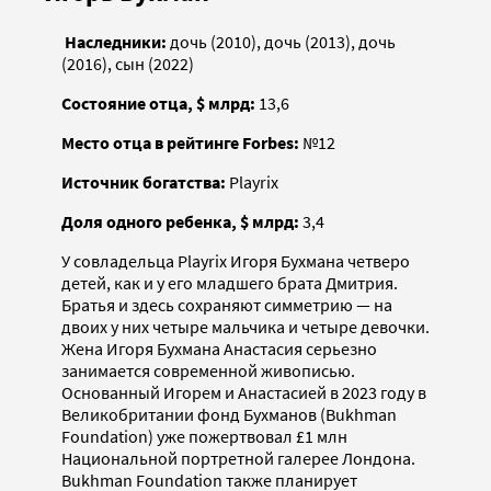
Наследники:
дочь (2010), дочь (2013), дочь
(2016), сын (2022)
Состояние отца, $ млрд:
13,6
Место отца в рейтинге Forbes:
№12
Источник богатства:
Playrix
Доля одного ребенка, $ млрд:
3,4
У совладельца Playrix Игоря Бухмана четверо
детей, как и у его младшего брата Дмитрия.
Братья и здесь сохраняют симметрию — на
двоих у них четыре мальчика и четыре девочки.
Жена Игоря Бухмана Анастасия серьезно
занимается современной живописью.
Основанный Игорем и Анастасией в 2023 году в
Великобритании фонд Бухманов (Bukhman
Foundation) уже пожертвовал £1 млн
Национальной портретной галерее Лондона.
Bukhman Foundation также планирует