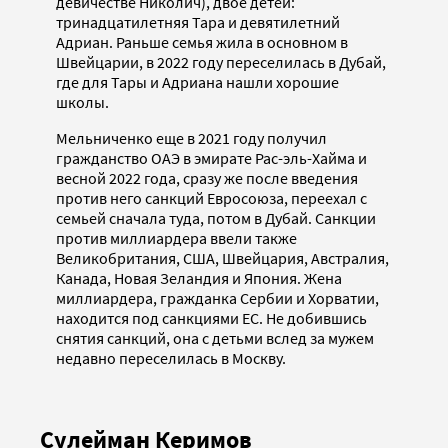
девичестве Николич), двое детей:
тринадцатилетняя Тара и девятилетний
Адриан. Раньше семья жила в основном в
Швейцарии, в 2022 году переселилась в Дубай,
где для Тары и Адриана нашли хорошие
школы.
Мельниченко еще в 2021 году получил
гражданство ОАЭ в эмирате Рас-эль-Хайма и
весной 2022 года, сразу же после введения
против него санкций Евросоюза, переехал с
семьей сначала туда, потом в Дубай. Санкции
против миллиардера ввели также
Великобритания, США, Швейцария, Австралия,
Канада, Новая Зеландия и Япония. Жена
миллиардера, гражданка Сербии и Хорватии,
находится под санкциями ЕС. Не добившись
снятия санкций, она с детьми вслед за мужем
недавно переселилась в Москву.
Сулейман Керимов