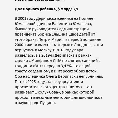
Доля одного ребенка, $ млрд:
3,8
В 2001 году Дерипаска женился на Полине
Юмашевой, дочери Валентина Юмашева,
бывшего руководителя администрации
президента Бориса Ельцина. Двое детей от
этого брака, Петр и Мария, в первой половине
2000-х жили вместе с матерью в Лондоне, затем
вернулись в Москву. В 2018 году пара
развелась, а в 2019-м Дерипаска в рамках
сделки с Минфином США по снятию санкций с
холдинга «Эн+» передал 3,42% его акций
трасту, созданному в интересах обоих детей.
Оба наследника Олега Дерипаски непубличны.
Петр в 2025 году стал соучредителем
просветительского центра «Светоч» — он
развивает школу «Сова», в рамках которой
проходят выездные лектории для школьников
в наукограде Пущино.