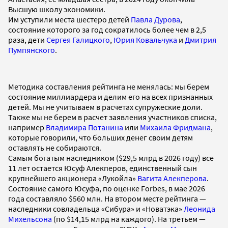
Высшую школу экономики.
Им уступили места шестеро детей
Павла Дурова
,
состояние которого за год сократилось более чем в 2,5
раза, дети
Сергея Галицкого
,
Юрия Ковальчука
и
Дмитрия
Пумпянского
.
Методика составления рейтинга не менялась: мы берем
состояние миллиардера и делим его на всех признанных
детей. Мы не учитываем в расчетах супружеские доли.
Также мы не берем в расчет заявления участников списка,
например
Владимира Потанина
или
Михаила Фридмана
,
которые говорили, что больших денег своим детям
оставлять не собираются.
Самым богатым наследником ($29,5 млрд в 2026 году) все
11 лет остается Юсуф Алекперов, единственный сын
крупнейшего акционера «Лукойла»
Вагита Алекперова
.
Состояние самого Юсуфа, по оценке Forbes, в мае 2026
года составляло $560 млн. На втором месте рейтинга —
наследники совладельца «Сибура» и «Новатэка»
Леонида
Михельсона
(по $14,15 млрд на каждого). На третьем —