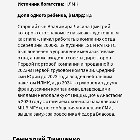
Источник богатства:
НЛМК
Доля одного ребенка, $ млрд:
8,5
Старший сын Владимира Лисина Дмитрий,
которого его знакомые называют «дотошным
как папа», начал работать в компаниях отца
с середины 2000-х. Выпускник LSE и РАНХиГС
был вовлечен в управление медиаактивами
отца, а также входил в советы директоров
Первой портовой компании и проданной в
2023-м Первой грузовой компании. Средний
сын Юрий до 2023 года владел небольшим
пакетом НЛМК, а до 2024-го руководил двумя
французскими компаниями, владеющими
виллами неподалеку от Ниццы. Дочь Анастасия
в 2020 году с отличием окончила бакалавриат
МШЭ МГУ и, по сообщениям липецких СМИ,
вышла замуж за ровесника Федора Власова.
Геннадий Тимченко