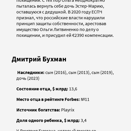
похищении. С тех пор Ольга неоднократно
пыталась вернуть себе дочь Эстер-Марию,
оставшуюся с дедушкой. В 2020 году ЕСПЧ
признал, что российские власти нарушили
принцип защиты собственности, арестовав
имущество Ольги Литвиненко по делу о
похищении, и присудил ей €2390 компенсации.
Дмитрий Бухман
Наследники:
сын (2016), сын (2013), сын (2019),
дочь (2023)
Состояние отца, $ млрд:
13,6
Место отца в рейтинге Forbes:
№11
Источник богатства:
Playrix
Доля одного ребенка, $ млрд:
3,4
У Дмитрия Бухмана, который вместе со