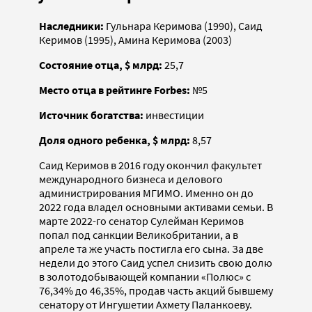
Наследники:
Гульнара Керимова (1990), Саид
Керимов (1995), Амина Керимова (2003)
Состояние отца, $ млрд:
25,7
Место отца в рейтинге Forbes:
№5
Источник богатства:
инвестиции
Доля одного ребенка, $ млрд:
8,57
Саид Керимов в 2016 году окончил факультет
международного бизнеса и делового
администрирования МГИМО. Именно он до
2022 года владел основными активами семьи. В
марте 2022-го сенатор Сулейман Керимов
попал под санкции Великобритании, а в
апреле та же участь постигла его сына. За две
недели до этого Саид успел снизить свою долю
в золотодобывающей компании «Полюс» с
76,34% до 46,35%, продав часть акций бывшему
сенатору от Ингушетии Ахмету Паланкоеву.