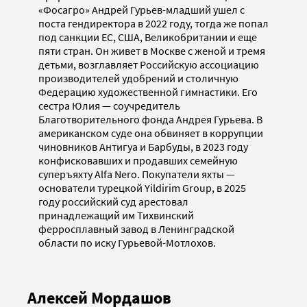
«Фосагро» Андрей Гурьев-младший ушел с
поста гендиректора в 2022 году, тогда же попал
под санкции ЕС, США, Великобритании и еще
пяти стран. Он живет в Москве с женой и тремя
детьми, возглавляет Российскую ассоциацию
производителей удобрений и столичную
Федерацию художественной гимнастики. Его
сестра Юлия — соучредитель
Благотворительного фонда Андрея Гурьева. В
американском суде она обвиняет в коррупции
чиновников Антигуа и Барбуды, в 2023 году
конфисковавших и продавших семейную
суперъяхту Alfa Nero. Покупатели яхты —
основатели турецкой Yildirim Group, в 2025
году российский суд арестовал
принадлежащий им Тихвинский
ферросплавный завод в Ленинградской
области по иску Гурьевой-Мотлохов.
Алексей Мордашов