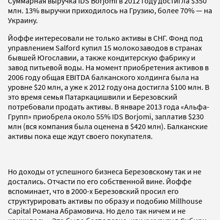
Суммарная выручка IDS Borjomi в 2012 году достигла $350
млн. 13% выручки приходилось на Грузию, более 70% — на
Украину.
Йоффе интересовали не только активы в СНГ. Фонд под
управлением Salford купил 15 молокозаводов в странах
бывшей Югославии, а также кондитерскую фабрику и
завод питьевой воды. На момент приобретения активов в
2006 году общая EBITDA балканского холдинга была на
уровне $20 млн, а уже к 2012 году она достигла $100 млн. В
это время семья Патаркацишвили и Березовский
потребовали продать активы. В январе 2013 года «Альфа-
Групп» приобрела около 55% IDS Borjomi, заплатив $230
млн (вся компания была оценена в $420 млн). Балканские
активы пока еще ждут своего покупателя.
Но доходы от успешного бизнеса Березовскому так и не
достались. Отчасти по его собственной вине. Йоффе
вспоминает, что в 2000-х Березовский просил его
структурировать активы по образу и подобию Millhouse
Capital Романа Абрамовича. Но дело так ничем и не