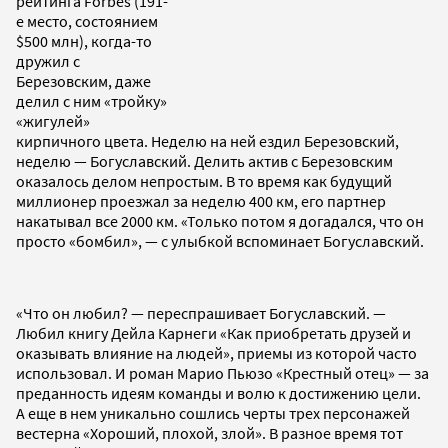
рейтинга Forbes (191-
е место, состоянием
$500 млн), когда-то
дружил с
Березовским, даже
делил с ним «тройку»
«жигулей»
кирпичного цвета. Неделю на ней ездил Березовский,
неделю — Богуславский. Делить актив с Березовским
оказалось делом непростым. В то время как будущий
миллионер проезжал за неделю 400 км, его партнер
накатывал все 2000 км. «Только потом я догадался, что он
просто «бомбил», — с улыбкой вспоминает Богуславский.
«Что он любил? — переспрашивает Богуславский. —
Любил книгу Дейла Карнеги «Как приобретать друзей и
оказывать влияние на людей», приемы из которой часто
использовал. И роман Марио Пьюзо «Крестный отец» — за
преданность идеям команды и волю к достижению цели.
А еще в нем уникально сошлись черты трех персонажей
вестерна «Хороший, плохой, злой». В разное время тот