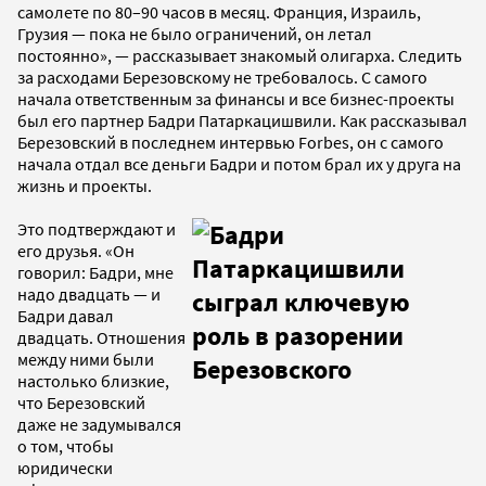
самолете по 80–90 часов в месяц. Франция, Израиль,
Грузия — пока не было ограничений, он летал
постоянно», — рассказывает знакомый олигарха. Следить
за расходами Березовскому не требовалось. С самого
начала ответственным за финансы и все бизнес-проекты
был его партнер Бадри Патаркацишвили. Как рассказывал
Березовский в последнем интервью Forbes, он с самого
начала отдал все деньги Бадри и потом брал их у друга на
жизнь и проекты.
Это подтверждают и
его друзья. «Он
говорил: Бадри, мне
надо двадцать — и
Бадри давал
двадцать. Отношения
между ними были
настолько близкие,
что Березовский
даже не задумывался
о том, чтобы
юридически