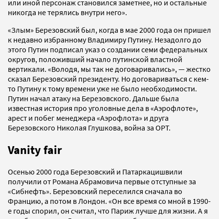
или иной персонаж становился заметнее, но и остальные
никогда не терялись внутри него».
«Злым» Березовский был, когда в мае 2000 года он пришел
к недавно избранному Владимиру Путину. Незадолго до
этого Путин подписал указ о создании семи федеральных
округов, положивший начало путинской властной
вертикали. «Володя, мы так не договаривались», — жестко
сказал Березовский президенту. Но договариваться с кем-
то Путину к тому времени уже не было необходимости.
Путин начал атаку на Березовского. Дальше была
известная история про уголовные дела в «Аэрофлоте»,
арест и побег менеджера «Аэрофлота» и друга
Березовского Николая Глушкова, война за ОРТ.
Vanity fair
Осенью 2000 года Березовский и Патаркацишвили
получили от Романа Абрамовича первые отступные за
«Сибнефть». Березовский переселился сначала во
Францию, а потом в Лондон. «Он все время со мной в 1990-
е годы спорил, он считал, что Париж лучше для жизни. А я