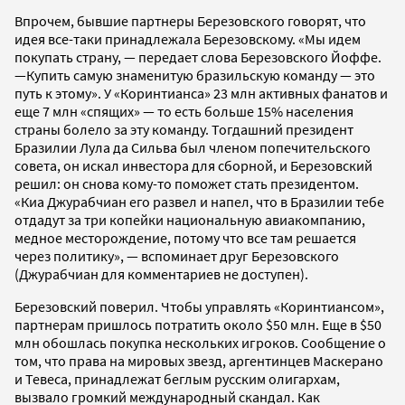
Впрочем, бывшие партнеры Березовского говорят, что
идея все-таки принадлежала Березовскому. «Мы идем
покупать страну, — передает слова Березовского Йоффе.
—Купить самую знаменитую бразильскую команду — это
путь к этому». У «Коринтианса» 23 млн активных фанатов и
еще 7 млн «спящих» — то есть больше 15% населения
страны болело за эту команду. Тогдашний президент
Бразилии Лула да Сильва был членом попечительского
совета, он искал инвестора для сборной, и Березовский
решил: он снова кому-то поможет стать президентом.
«Киа Джурабчиан его развел и напел, что в Бразилии тебе
отдадут за три копейки национальную авиакомпанию,
медное месторождение, потому что все там решается
через политику», — вспоминает друг Березовского
(Джурабчиан для комментариев не доступен).
Березовский поверил. Чтобы управлять «Коринтиансом»,
партнерам пришлось потратить около $50 млн. Еще в $50
млн обошлась покупка нескольких игроков. Сообщение о
том, что права на мировых звезд, аргентинцев Маскерано
и Тевеса, принадлежат беглым русским олигархам,
вызвало громкий международный скандал. Как