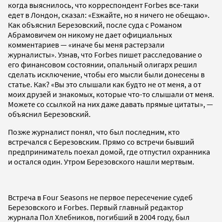
когда выяснилось, что корреспондент Forbes все-таки
едет в Лондон, сказал: «Езжайте, но я ничего не обещаю».
Как объяснил Березовский, после суда с Романом
Абрамовичем он никому не дает официальных
комментариев — «иначе бы меня растерзали
журналисты». Узнав, что Forbes пишет расследование о
его финансовом состоянии, опальный олигарх решил
сделать исключение, чтобы его мысли были донесены в
статье. Как? «Вы это слышали как будто не от меня, а от
моих друзей и знакомых, которые что-то слышали от меня.
Можете со ссылкой на них даже давать прямые цитаты», —
объяснил Березовский.
Позже журналист понял, что был последним, кто
встречался с Березовским. Прямо со встречи бывший
предприниматель поехал домой, где отпустил охранника
и остался один. Утром Березовского нашли мертвым.
Встреча в Four Seasons не первое пересечение судеб
Березовского и Forbes. Первый главный редактор
журнала Пол Хлебников, погибший в 2004 году, был