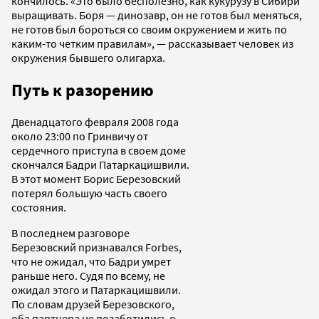
кончилось. «Это было бесполезно, как кукурузу в Сибири
выращивать. Боря — динозавр, он не готов был меняться,
не готов был бороться со своим окружением и жить по
каким-то четким правилам», — рассказывает человек из
окружения бывшего олигарха.
Путь к разорению
Двенадцатого февраля 2008 года
около 23:00 по Гринвичу от
сердечного приступа в своем доме
скончался Бадри Патаркацишвили.
В этот момент Борис Березовский
потерял большую часть своего
состояния.
В последнем разговоре
Березовский признавался Forbes,
что не ожидал, что Бадри умрет
раньше него. Судя по всему, не
ожидал этого и Патаркацишвили.
По словам друзей Березовского,
оба партнера не позаботились о