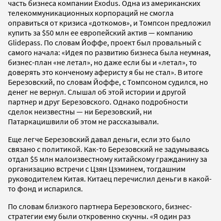
часть бизнеса компании Exodus. Одна из американских
телекоммуникационных корпораций не смогла
оправиться от кризиса «доткомов», и Томпсон предложил
купить за $50 млн ее европейский актив — компанию
Glidepass. По словам Йоффе, проект был провальный с
самого начала: «Идея по развитию бизнеса была неумная,
бизнес-план «не летал», но даже если бы и «летал», то
доверять это конченому аферисту я бы не стал». В итоге
Березовский, по словам Йоффе, с Томпсоном судился, но
денег не вернул. Слышал об этой истории и другой
партнер и друг Березовского. Однако подробности
сделок неизвестны — ни Березовский, ни
Патаркацишвили об этом не рассказывали.
Еще легче Березовский давал деньги, если это было
связано с политикой. Как-то Березовский не задумываясь
отдал $5 млн малоизвестному китайскому гражданину за
организацию встречи с Цзян Цзэминем, тогдашним
руководителем Китая. Китаец перечислил деньги в какой-
то фонд и испарился.
По словам близкого партнера Березовского, бизнес-
стратегии ему были откровенно скучны. «Я один раз