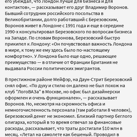
его убеждал, что Лондон лучше для бизнеса и для
контактов», — рассказывает его друг Владимир Воронов.
Бывший сотрудник российского посольства в
Великобритании, долго работавший с Березовским,
Воронов живет в Лондоне с 1991 года и еще в середине
1990-х консультировал Березовского по вопросам бизнеса
на Западе. По словам Воронова, Березовский быстро
прикипел к Лондону: «Он почувствовал важность Лондона
в мире, к тому же ему здесь было по-настоящему
комфортно». У Лондона было еще одно, решающее
преимущество — в отличие от Франции Британия не
выдавала России политических эмигрантов.
В престижном районе Мейфэр, на Даун-Стрит Березовский
снял офис. «По духу и стилю он далеко не был похож на
клуб "ЛогоВАЗа" в Москве, но офис был дизайнерски
оформлен и очень функционален», — рассказывает
Воронов. Но, несмотря на скромность офиса и
немногочисленность персонала (там работали 8 человек),
Березовский денег не экономил. Близкий партнер беглого
олигарха, который в то время отвечал за финансовые
расходы, рассказывает, что траты достигали $10 млн в
месяц. «Летал на самолете как бешеный. Проводил в