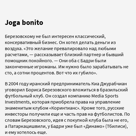
Joga bonito
Березовскому не был интересен классический,
консервативный бизнес. Он хотел делать деньги из
воздуха. «Это желание превалировало над любыми
расчетами, — рассказывает близкий партнер и бывший
помощник покойного. — Они оба с Бадри были
законченные игроманы. Им нужно было зарабатывать не
сто, а сотни процентов. Вот что их губило».
В 2004 году иранский предприниматель Киа Джурабчиан
уговорил Бориса Березовского вложиться в бразильский
футбольный клуб. Он создал компанию Media Sports
Investments, которая приобрела права на управление
знаменитым клубом «Коринтианс». Кроме того, русские
инвесторы получили еще и часть прав на футболистов. По
словам Березовского, идея с покупкой клуба была не его,
а Патаркацишвили, у Бадри уже был «Динамо» (Тбилиси),
и ему хотелось еще.