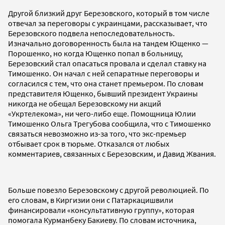
Другой близкий друг Березовского, который в том числе
отвечал за переговоры с украинцами, рассказывает, что
Березовского подвела непоследовательность.
Изначально договоренность была на тандем Ющенко —
Порошенко, но когда Ющенко попал в больницу,
Березовский стал опасаться провала и сделал ставку на
Тимошенко. Он начал с ней сепаратные переговоры и
согласился с тем, что она станет премьером. По словам
представителя Ющенко, бывший президент Украины
никогда не обещал Березовскому ни акций
«Укртелекома», ни чего-либо еще. Помощница Юлии
Тимошенко Ольга Трегубова сообщила, что с Тимошенко
связаться невозможно из-за того, что экс-премьер
отбывает срок в тюрьме. Отказался от любых
комментариев, связанных с Березовским, и Давид Жвания.
Больше повезло Березовскому с другой революцией. По
его словам, в Киргизии они с Патаркацишвили
финансировали «консультативную группу», которая
помогала Курманбеку Бакиеву. По словам источника,