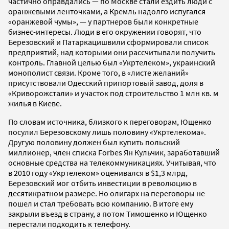
частично оправдались — по Москве стали ездить люди с
оранжевыми ленточками, а Кремль надолго испугался
«оранжевой чумы», — у партнеров были конкретные
бизнес-интересы. Люди в его окружении говорят, что
Березовский и Патаркацишвили сформировали список
предприятий, над которыми они рассчитывали получить
контроль. Главной целью был «Укртелеком», украинский
монополист связи. Кроме того, в «листе желаний»
присутствовали Одесский припортовый завод, доля в
«Криворожстали» и участок под строительство 1 млн кв. м
жилья в Киеве.
По словам источника, близкого к переговорам, Ющенко
посулил Березовскому лишь половину «Укртелекома».
Другую половину должен был купить польский
миллионер, член списка Forbes Ян Кульчик, заработавший
основные средства на телекоммуникациях. Учитывая, что
в 2010 году «Укртелеком» оценивался в $1,3 млрд,
Березовский мог отбить инвестиции в революцию в
десятикратном размере. Но олигарх на переговоры не
пошел и стал требовать всю компанию. В итоге ему
закрыли въезд в страну, а потом Тимошенко и Ющенко
перестали подходить к телефону.