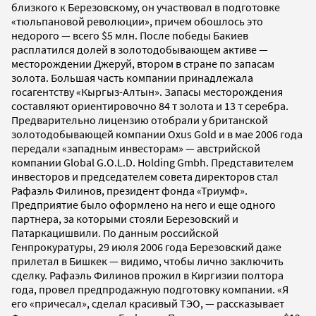
близкого к Березовскому, он участвовал в подготовке
«тюльпановой революции», причем обошлось это
недорого — всего $5 млн. После победы Бакиев
расплатился долей в золотодобывающем активе —
месторождении Джеруй, втором в стране по запасам
золота. Большая часть компании принадлежала
госагентству «Кыргыз-Алтын». Запасы месторождения
составляют ориентировочно 84 т золота и 13 т серебра.
Предварительно лицензию отобрали у британской
золотодобывающей компании Oxus Gold и в мае 2006 года
передали «западным инвесторам» — австрийской
компании Global G.O.L.D. Holding Gmbh. Представителем
инвесторов и председателем совета директоров стал
Рафаэль Филинов, президент фонда «Триумф».
Предприятие было оформлено на него и еще одного
партнера, за которыми стояли Березовский и
Патаркацишвили. По данным российской
Генпрокуратуры, 29 июля 2006 года Березовский даже
прилетал в Бишкек — видимо, чтобы лично заключить
сделку. Рафаэль Филинов прожил в Киргизии полтора
года, провел предпродажную подготовку компании. «Я
его «причесал», сделал красивый ТЭО, — рассказывает