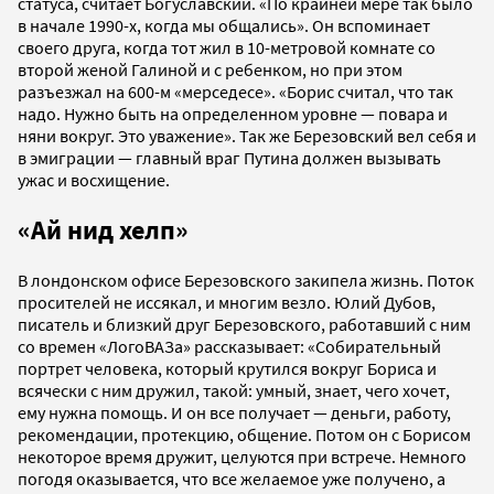
статуса, считает Богуславский. «По крайней мере так было
в начале 1990-х, когда мы общались». Он вспоминает
своего друга, когда тот жил в 10-метровой комнате со
второй женой Галиной и с ребенком, но при этом
разъезжал на 600-м «мерседесе». «Борис считал, что так
надо. Нужно быть на определенном уровне — повара и
няни вокруг. Это уважение». Так же Березовский вел себя и
в эмиграции — главный враг Путина должен вызывать
ужас и восхищение.
«Ай нид хелп»
В лондонском офисе Березовского закипела жизнь. Поток
просителей не иссякал, и многим везло. Юлий Дубов,
писатель и близкий друг Березовского, работавший с ним
со времен «ЛогоВАЗа» рассказывает: «Собирательный
портрет человека, который крутился вокруг Бориса и
всячески с ним дружил, такой: умный, знает, чего хочет,
ему нужна помощь. И он все получает — деньги, работу,
рекомендации, протекцию, общение. Потом он с Борисом
некоторое время дружит, целуются при встрече. Немного
погодя оказывается, что все желаемое уже получено, а