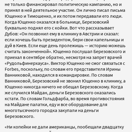
не только финансировал политическую кампанию, но и
принял в ней деятельное участие. Он лично писал письма
Ющенко и Тимошенко, и их потом передавали его люди.
Когда Ющенко оказался в больнице, Березовский
буквально поднял его с койки. Вот что рассказывает
Дубов: «Он позвонил ему в клинику в Австрии и сказал:
если хочешь быть президентом, бери свои капельницы и
дуй в Киев. Если еще день пролежишь — историю можешь
считать законченной». Ющенко послушал Березовского и
приехал в сентябре обратно, несмотря на запрет врачей
«Рудольфинерхауса». Виктор Ющенко не смог связаться с
Forbes, поскольку, по словам его представителя Ирины
Ванниковой, находился в командировке. По словам
Ванниковой, Березовский не звонил Ющенко в клинику, а
Ющенко никогда ничего не обещал Березовскому. Когда
же случился Майдан, деньги Березовского оказались
кстати. По словам Гольдфарба, во время противостояния
на Майдане палатки, еду и все оборудование для
многотысячного городка закупали на деньги
Березовского.
«Ни копейки не дали американцы, пообещали двадцатку