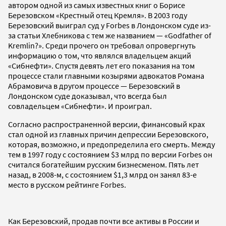
автором одной из самых известных книг о Борисе
Березовском «Крестный отец Кремля». В 2003 году
Березовский выиграл суд у Forbes в Лондонском суде из-
за статьи Хлебникова с тем же названием — «Godfather of
Kremlin?». Среди прочего он требовал опровергнуть
информацию о том, что являлся владельцем акций
«Сибнефти». Спустя девять лет его показания на том
процессе стали главными козырями адвокатов Романа
Абрамовича в другом процессе — Березовский в
Лондонском суде доказывал, что всегда был
совладельцем «Сибнефти». И проиграл.
Согласно распространенной версии, финансовый крах
стал одной из главных причин депрессии Березовского,
которая, возможно, и предопределила его смерть. Между
тем в 1997 году с состоянием $3 млрд по версии Forbes он
считался богатейшим русским бизнесменом. Пять лет
назад, в 2008-м, с состоянием $1,3 млрд он занял 83-е
место в русском рейтинге Forbes.
Как Березовский, продав почти все активы в России и