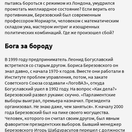
пытаясь бороться с режимом из Лондона, умудрился
промотать миллиардное состояние? Если верить его
противникам, Березовский был современным
профессором Мориарти, человеком с математическим
складом ума, мастером интриг и изощренных
политических комбинаций. Где же произошел сбой?
Бога за бороду
В 1999 году предприниматель Леонид Богуславский
встретился со старым другом. Бориса Березовского он
знал давно, с начала 1970-х годов. Вместе они работали в
Институте проблем управления, потом, на закате
Советского Союза создавали «ЛогоВАЗ», откуда
Богуславский ушел в 1992 году. На вопрос «Как дела?»
Березовский развел руками: скучно. «Парламентские
выборы выиграл, премьера назначил. Президента
организовал. Не знаю даже, чем заняться». К началу 2000
года Березовский был на пике своего могущества.
Человек, которого он считал своим другом, был явным
фаворитом президентских выборов. Бывший менеджер
Березовского Игорь Шабдурасулов перешел с должности