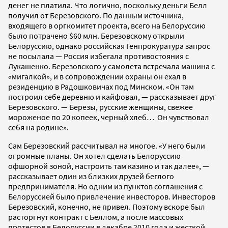
денег не платила. Что логично, поскольку деньги Белл
получил от Березовского. По данным источника,
входящего в оргкомитет проекта, всего на Белоруссию
было потрачено $60 млн. Березовскому открыли
Белоруссию, однако российская Генпрокуратура запрос
не посылала — Россия избегала противостояния с
Лукашенко. Березовского у самолета встречала машина с
«мигалкой», и в сопровождении охраны он ехал в
резиденцию в Радошковичах под Минском. «Он там
построил себе деревню и кайфовал, — рассказывает друг
Березовского. — Березы, русские женщины, свежее
мороженое по 20 копеек, черный хлеб… Он чувствовал
себя на родине».
Сам Березовский рассчитывал на многое. «У него были
огромные планы. Он хотел сделать Белоруссию
офшорной зоной, настроить там казино и так далее», —
рассказывает один из близких друзей беглого
предпринимателя. Но одним из пунктов соглашения с
Белоруссией было привлечение инвесторов. Инвесторов
Березовский, конечно, не привел. Поэтому вскоре был
расторгнут контракт с Беллом, а после массовых
протестов в Белоруссии в декабре 2010 года и жесткой