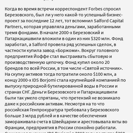
Когда во время встречи корреспондент Forbes спросил
Березовского, был ли у него какой-то успешный бизнес-
проект за последние 12 лет, тот вспомнил Salford Capital
Partners, которая управляла деньгами, заработанными
тремя фондами. В начале 2000-х Березовский и
Патаркацишвили вложили в один из них $320 млн. Фонд
заработал, а Salford провела ряд успешных сделок, в
частности купила завод «Боржоми». Вокруг головного
предприятия Йоффе стал выстраивать сбытовую и
производственную цепочку. Фонд купил около 20
брендов по всей России, в том числе «Святой источник».
На скупку активов тогда потратили около $100 млн, а
концу 2000-х IDS Borjomi стала крупнейшей компанией по
выпуску природной бутилированной воды в России и
странах СНГ. Деньги Березовского и Патаркацишвили
были так умело спрятаны, что претензий не возникало
даже к российским активам. Несмотря на то что
российская Генпрокуратура требовала у Березовского
больше 3 млрд рублей и в качестве обеспечения
замораживала счета в Швейцарии и арестовывала яхты во
Франции, предприятия в России спокойно работали.