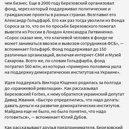
чем бизнес. Еще в 2000 году Березовский организовал
фонд, через который поддерживал политические и
гражданские проекты в разных странах. Возглавил его
Александр Гольдфарб. Его как раз тогда уволили из Фонда
Сороса за то, что он по просьбе Березовского помогал
вывезти из России в Лондон Александра Литвиненко.
«Сорос сказал мне, что ключевой человек в фонде не
может заниматься ввозом и вывозом сотрудников ФСБ», —
вспоминает Гольфарб. Фонд поддерживал до 150
различных организаций, включая интернет-СМИ и Музей
Сахарова. Всего же, по словам Гольдфарба, фонд
потратил $60 млн, из которых «примерно половина ушла
на поддержку демократических институтов на Украине».
Идея поддержать Виктора Ющенко родилась за полгода
до «оранжевой революции». Как рассказывал
Березовский Forbes, к нему обратился украинский депутат
Давид Жвания. «Быстро определились, что надо делать:
давать деньги на развитие демократических институтов.
Майдана еще не было, но было понятно, что надо
готовиться», — вспоминает Юлий Дубов.
Как рассказывают друзья предпринимателя, Березовский