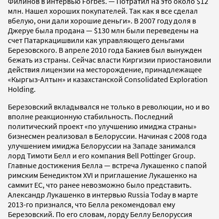
Филинов в интервью Forbes. — Потратил на это около $12
млн. Нашел хороших покупателей. Так как я все сделал
вбелую, они дали хорошие деньги». В 2007 году доля в
Джеруе была продана — $130 млн были переведены на
счет Патаркацишвили как управляющего деньгами
Березовского. В апреле 2010 года Бакиев был вынужден
бежать из страны. Сейчас власти Киргизии приостановили
действия лицензии на месторождение, принадлежащее
«Кыргыз-Алтын» и казахстанской Consolidated Exploration
Holding.
Березовский вкладывался не только в революции, но и во
вполне реакционную стабильность. Последний
политический проект «по улучшению имиджа страны»
бизнесмен реализовал в Белоруссии. Начиная с 2008 года
улучшением имиджа Белоруссии на Западе занимался
лорд Тимоти Белл и его компания Bell Pottinger Group.
Главные достижения Белла — встреча Лукашенко с папой
римским Бенедиктом XVI и приглашение Лукашенко на
саммит ЕС, что ранее невозможно было представить.
Александр Лукашенко в интервью Russia Today в марте
2013-го признался, что Белла рекомендовал ему
Березовский. По его словам, лорду Беллу Белоруссия