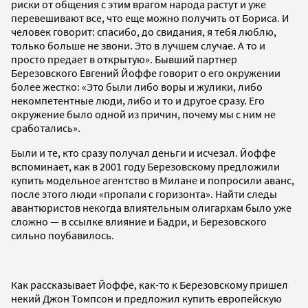
риски от общения с этим врагом народа растут и уже
перевешивают все, что еще можно получить от Бориса. И
человек говорит: спасибо, до свидания, я тебя люблю,
только больше не звони. Это в лучшем случае. А то и
просто предает в открытую». Бывший партнер
Березовского Евгений Йоффе говорит о его окружении
более жестко: «Это были либо воры и жулики, либо
некомпетентные люди, либо и то и другое сразу. Его
окружение было одной из причин, почему мы с ним не
сработались».
Были и те, кто сразу получал деньги и исчезал. Йоффе
вспоминает, как в 2001 году Березовскому предложили
купить модельное агентство в Милане и попросили аванс,
после этого люди «пропали с горизонта». Найти следы
авантюристов некогда влиятельным олигархам было уже
сложно — в ссылке влияние и Бадри, и Березовского
сильно поубавилось.
Как рассказывает Йоффе, как-то к Березовскому пришел
некий Джон Томпсон и предложил купить европейскую