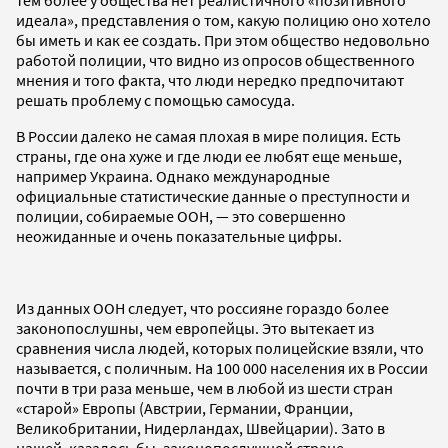
идеала», представления о том, какую полицию оно хотело
бы иметь и как ее создать. При этом общество недовольно
работой полиции, что видно из опросов общественного
мнения и того факта, что люди нередко предпочитают
решать проблему с помощью самосуда.
В России далеко не самая плохая в мире полиция. Есть
страны, где она хуже и где люди ее любят еще меньше,
например Украина. Однако международные
официальные статистические данные о преступности и
полиции, собираемые ООН, — это совершенно
неожиданные и очень показательные цифры.
Из данных ООН следует, что россияне гораздо более
законопослушны, чем европейцы. Это вытекает из
сравнения числа людей, которых полицейские взяли, что
называется, с поличным. На 100 000 населения их в России
почти в три раза меньше, чем в любой из шести стран
«старой» Европы (Австрии, Германии, Франции,
Великобритании, Нидерландах, Швейцарии). Зато в
нашей, казалось бы, законопослушной стране