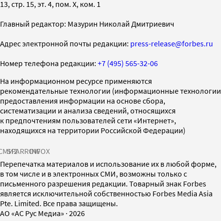
13, стр. 15, эт. 4, пом. X, ком. 1
Главный редактор: Мазурин Николай Дмитриевич
Адрес электронной почты редакции:
press-release@forbes.ru
Номер телефона редакции:
+7 (495) 565-32-06
На информационном ресурсе применяются
рекомендательные технологии (информационные технологии
предоставления информации на основе сбора,
систематизации и анализа сведений, относящихся
к предпочтениям пользователей сети «Интернет»,
находящихся на территории Российской Федерации)
СМИ2
SPARROW
INFOX
Перепечатка материалов и использование их в любой форме,
в том числе и в электронных СМИ, возможны только с
письменного разрешения редакции. Товарный знак Forbes
является исключительной собственностью Forbes Media Asia
Pte. Limited. Все права защищены.
AO «АС Рус Медиа»
·
2026