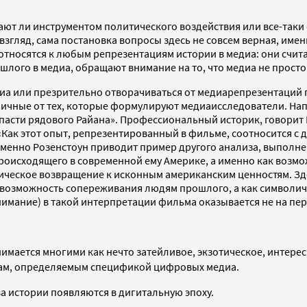
ают ли инструментом политического воздействия или все-так
гляд, сама постановка вопросы здесь не совсем верная, имен
тносятся к любым репрезентациям истории в медиа: они счита
ого в медиа, обращают внимание на то, что медиа не просто 
диа или презрительно отворачиваться от медиарепрезентаций 
личные от тех, которые формулируют медиаисследователи. Нап
пасти рядового Райана». Профессиональный историк, говорит 
«Как этот опыт, репрезентированный в фильме, соотносится с
менно Розенстоун приводит пример другого анализа, выполне
роисходящего в современной ему Америке, а именно как возм
лическое возвращение к исконным американским ценностям. Зд
ак возможность сопереживания людям прошлого, а как символи
имание) в такой интерпретации фильма оказывается не на пер
мается многими как нечто затейливое, экзотическое, интересн
пам, определяемым спецификой цифровых медиа.
 истории появляются в дигитальную эпоху.