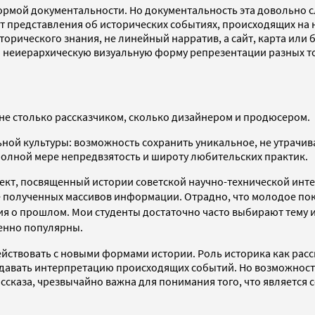
ормой документальности. Но документальность эта довольно с
представления об исторических событиях, происходящих на наши
орического знания, не линейный нарратив, а сайт, карта или
и неиерархическую визуальную форму репрезентации разных то
я не столько рассказчиком, сколько дизайнером и продюсером.
ой культуры: возможность сохранить уникальное, не утрачива
полной мере непредвзятость и широту любительских практик.
кт, посвященный истории советской научно-технической инте
же полученных массивов информации.
Отрадно, что молодое по
 о прошлом. Мои студенты достаточно часто выбирают тему ис
бенно популярны.
йствовать с новыми формами истории. Роль историка как расс
давать интерпретацию происходящих событий. Но возможность 
сказа, чрезвычайно важна для понимания того, что является 