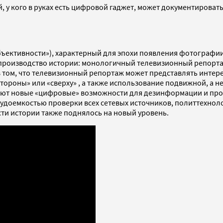
 у кого в руках есть цифровой гаджет, может документировать
ъективности»), характерный для эпохи появления фотографии, 
 производство истории: монологичный телевизионный репорт
 в том, что телевизионный репортаж может представлять интер
о стороны» или «сверху» , а также использование подвижной, а
ают новые «цифровые» возможности для дезинформации и проп
 трудоемкостью проверки всех сетевых источников, политтехно
сти истории также поднялось на новый уровень.