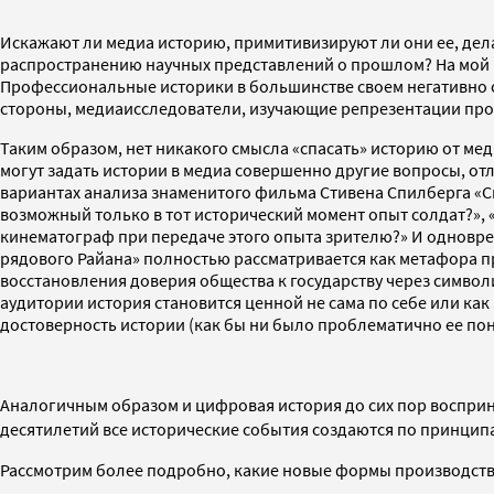
Искажают ли медиа историю, примитивизируют ли они ее, дел
распространению научных представлений о прошлом? На мой вз
Профессиональные историки в большинстве своем негативно о
стороны, медиаисследователи, изучающие репрезентации прошл
Таким образом, нет никакого смысла «спасать» историю от ме
могут задать истории в медиа совершенно другие вопросы, от
вариантах анализа знаменитого фильма Стивена Спилберга «С
возможный только в тот исторический момент опыт солдат?», 
кинематограф при передаче этого опыта зрителю?» И одновре
рядового Райана» полностью рассматривается как метафора п
восстановления доверия общества к государству через симво
аудитории история становится ценной не сама по себе или к
достоверность истории (как бы ни было проблематично ее пон
Аналогичным образом и цифровая история до сих пор восприни
десятилетий все исторические события создаются по принци
Рассмотрим более подробно, какие новые формы производства