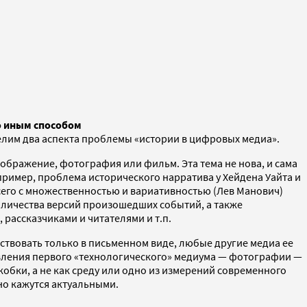
о иным способом
елим два аспекта проблемы «истории в цифровых медиа».
зображение, фотография или фильм. Эта тема не нова, и сама
ример, проблема исторического нарратива у Хейдена Уайта и
сего с множественностью и вариативностью (Лев Манович)
оличества версий произошедших событий, а также
рассказчиками и читателями и т.п.
ствовать только в письменном виде, любые другие медиа ее
явления первого «технологического» медиума — фотографии —
обки, а не как среду или одно из измерений современного
но кажутся актуальными.