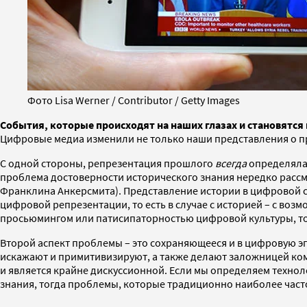
Фото Lisa Werner / Contributor / Getty Images
События, которые происходят на наших глазах и становятся
Цифровые медиа изменили не только наши представления о пр
С одной стороны, репрезентация прошлого
всегда
определялас
проблема достоверности исторического знания нередко рассма
Франклина Анкерсмита). Представление истории в цифровой с
цифровой репрезентации, то есть в случае с историей – с в
просьюмингом или патисипаторностью цифровой культуры, то 
Второй аспект проблемы – это сохраняющееся и в цифровую эп
искажают и примитивизируют, а также делают заложницей ко
и является крайне дискуссионной. Если мы определяем технол
знания, тогда проблемы, которые традиционно наиболее часто