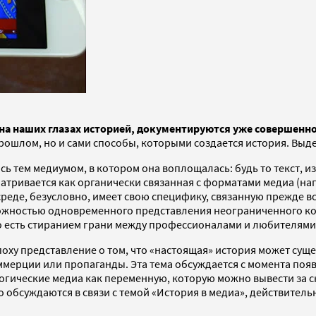
 на наших глазах историей, документируются уже совершенн
ошлом, но и сами способы, которыми создается история. Выд
ь тем медиумом, в котором она воплощалась: будь то текст, и
тривается как органически связанная с форматами медиа (нап
реде, безусловно, имеет свою специфику, связанную прежде в
озможностью одновременного представления неограниченного к
есть стиранием грани между профессионалами и любителями, 
оху представление о том, что «настоящая» история может суще
ммерции или пропаганды. Эта тема обсуждается с момента по
огические медиа как переменную, которую можно вывести за ск
 обсуждаются в связи с темой «История в медиа», действитель