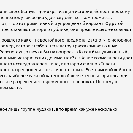
и они способствуют демократизации истории, более широкому
но поэтому так редко удается добиться компромисса.
ют, что это примитивный и упрощенный вариант. С другой
представляют историю публике, они прежде всего ее создают.
прошлого как от недостойного предмета. Важно, что историки
ример, историк Роберт Розенстоун рассказывает о двух
Розенстоун, отвечал бы на вопросы: «Каков был уникальный,
 данными исторических документов?», «Какие возможности дает
нного исследователем кино, в котором фильм «Спасти
ожность преодоления негативного опыта Вьетнамской войны и
есь наиболее важной категорией является опыт зрителя: для
ческое разрешение современного конфликта. Поэтому и
вом месте.
ое лишь группе чудаков, в то время как уже несколько