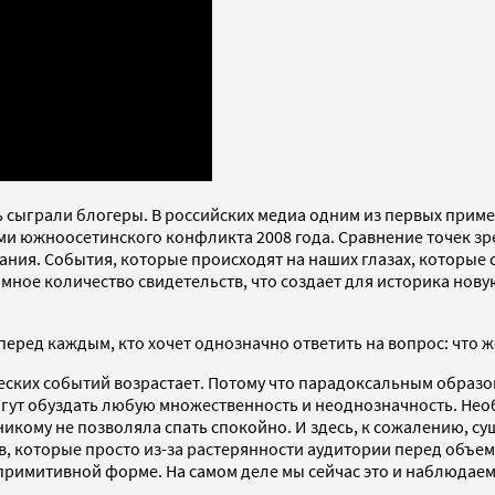
ь сыграли блогеры. В российских медиа одним из первых прим
и южноосетинского конфликта 2008 года. Сравнение точек зр
ания. События, которые происходят на наших глазах, которые 
ое количество свидетельств, что создает для историка нову
 перед каждым, кто хочет однозначно ответить на вопрос: что 
ских событий возрастает. Потому что парадоксальным образо
ут обуздать любую множественность и неоднозначность. Необ
никому не позволяла спать спокойно. И здесь, к сожалению, с
 которые просто из-за растерянности аудитории перед объемо
 примитивной форме. На самом деле мы сейчас это и наблюдаем