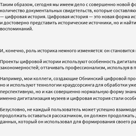
Таким образом, сегодня мы имеем дело с совершенно новой ф
количество документальных свидетельств, которые составляют 
— цифровая история. Цифровая история — это новая форма ист
и достоверно представить исторические источники, но и найт
воспоминаний.
И, конечно, роль историка немного изменяется: он становитс
Проекты цифровой истории используют особенность дигитальн
закономерностей; оттачивать профессионализм, используя в 
Например, мои коллеги, создающие Обнинский цифровой прое
но и используют технологии краудсорсинга для обработки у
перспективную, но и как совершенно нормальную форму знания
именно дигитализация музеев и цифровая история стали осо
Безусловно, не каждый пользователь может успешно взаимоде
продолжать оставаться рассказчиком, он должен продолжать 
данных, который он использовал для формирования своего рас