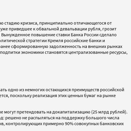
рую стадию кризиса, принципиально отличающегося от
 уже приведшее к обвальной девальвации рубля, грозит
. Вынужденное повышение ставки Банка России сделало
литической стратегии Кремля российские банки и
ь ранее сформированную задолженность на внешних рынках
й подпитки экономики становятся централизованные ресурсы,
вать одно из немногих остающихся преимуществ российской
тся, поскольку реализация этих ценных бумаг на рынке
е могут претендовать на докапитализацию (25 млрд рублей).
од: решено не распыляться на поддержку большого числа
тов, контролирующих примерно 90% совокупных банковских