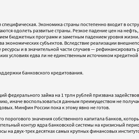
ом специфическая. Экономика страны постепенно входит в ост
ются одолеть развитые страны. Резкое падение цен на нефть,
нием бюджетных программ и заметным падением уровня жизни
а экономических субъектов. Вследствие реализации внешнепо
е ресурсы и в значительной части случаев — рефинансироват
таких условиях едва ли не единственным источником кредитно
оддержки банковского кредитования.
ций федерального займа на 1 трлн рублей призвана задейство
нию, иначе воспользоваться данным преимуществом не получае
вых. Минфин России пока к этому явно не готов.
о порогового значения собственного капитала банков, которы
нительный контур ядра банковской системы на кризисный пери
сы на двух-трех десятках самых крупных финансовых институ