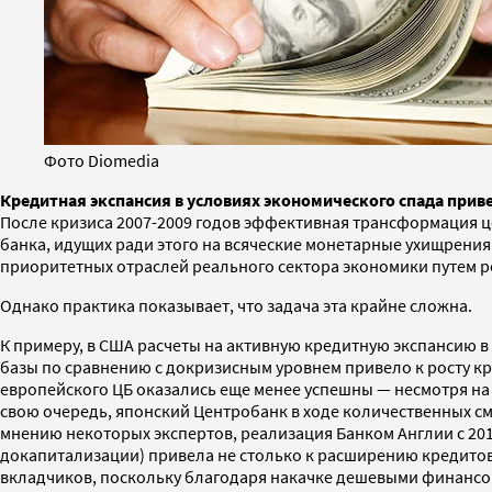
Фото Diomedia
Кредитная экспансия в условиях экономического спада прив
После кризиса 2007-2009 годов эффективная трансформация 
банка, идущих ради этого на всяческие монетарные ухищрения.
приоритетных отраслей реального сектора экономики путем р
Однако практика показывает, что задача эта крайне сложна.
К примеру, в США расчеты на активную кредитную экспансию в
базы по сравнению с докризисным уровнем привело к росту кр
европейского ЦБ оказались еще менее успешны — несмотря на у
свою очередь, японский Центробанк в ходе количественных см
мнению некоторых экспертов, реализация Банком Англии с 20
докапитализации) привела не столько к расширению кредитова
вкладчиков, поскольку благодаря накачке дешевыми финансов