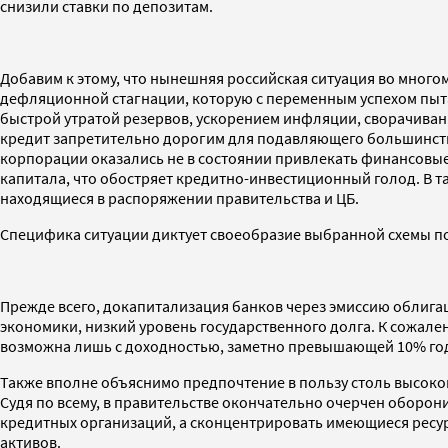
снизили ставки по депозитам.
Добавим к этому, что нынешняя российская ситуация во мног
дефляционной стагнации, которую с переменным успехом пыта
быстрой утратой резервов, ускорением инфляции, сворачива
кредит запретительно дорогим для подавляющего большинств
корпорации оказались не в состоянии привлекать финансовы
капитала, что обостряет кредитно-инвестиционный голод. В 
находящиеся в распоряжении правительства и ЦБ.
Специфика ситуации диктует своеобразие выбранной схемы п
Прежде всего, докапитализация банков через эмиссию облига
экономики, низкий уровень государственного долга. К сожале
возможна лишь с доходностью, заметно превышающей 10% годо
Также вполне объяснимо предпочтение в пользу столь высоког
Судя по всему, в правительстве окончательно очерчен оборо
кредитных организаций, а сконцентрировать имеющиеся ресур
активов.