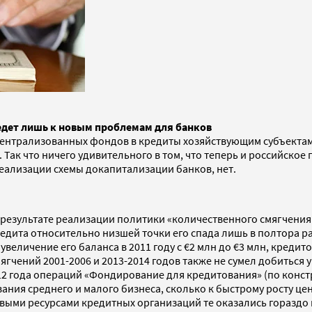
едет лишь к новым проблемам для банков
централизованных фондов в кредиты хозяйствующим субъектам
 Так что ничего удивительного в том, что теперь и российское
еализации схемы докапитализации банков, нет.
 результате реализации политики «количественного смягчения
едита относительно низшей точки его спада лишь в полтора р
величение его баланса в 2011 году с €2 млн до €3 млн, креди
ягчений 2001-2006 и 2013-2014 годов также не сумел добиться
12 года операций «Фондирование для кредитования» (по конст
ния среднего и малого бизнеса, сколько к быстрому росту цен
ыми ресурсами кредитных организаций те оказались гораздо 