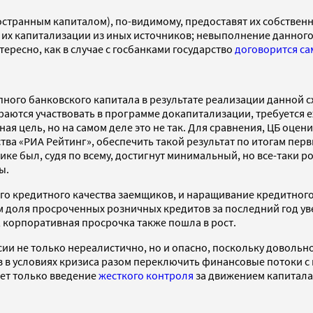
ностранным капиталом), по-видимому, предоставят их собстве
их капитализации из иных источников; невыполнение данного
тересно, как в случае с госбанками государство
договорится са
ного банковского капитала в результате реализации данной с
ираются участвовать в программе докапитализации, требуется
ная цель, но на самом деле это не так. Для сравнения, ЦБ оце
ства «РИА Рейтинг», обеспечить такой результат по итогам пе
ке был, судя по всему, достигнут минимальный, но все-таки ро
ы.
 кредитного качества заемщиков, и наращивание кредитного 
доля просроченных розничных кредитов за последний год увел
 корпоративная просрочка также пошла в рост.
ии не только нереалистично, но и опасно, поскольку довольн
ов в условиях кризиса разом переключить финансовые потоки 
ет только введение
жесткого контроля
за движением капитала 