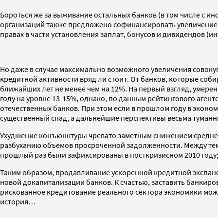
Бороться же за выживание остальных банков (в том числе с и
организаций также предложено софинансировать увеличение 
правах в части установления заплат, бонусов и дивидендов (ин
Но даже в случае максимально возможного увеличения совокуп
кредитной активности вряд ли стоит. От банков, которые соб
ближайших лет не менее чем на 12%. На первый взгляд, умерен
году на уровне 13-15%, однако, по данным рейтингового агент
отечественных банков. При этом если в прошлом году в экономи
существенный спад, а дальнейшие перспективы весьма туманн
Ухудшение конъюнктуры чревато заметным снижением среднего
разбуханию объемов просроченной задолженности. Между тем 
прошлый раз были зафиксированы в посткризисном 2010 году;
Таким образом, продавливание ускоренной кредитной экспанс
новой докапитализации банков. К счастью, заставить банкир
рискованное кредитование реального сектора экономики мож
история…