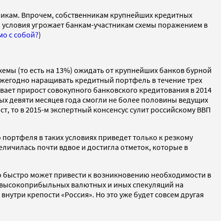
нникам. Впрочем, собственникам крупнейших кредитных
 условия угрожает банкам-участникам схемы поражением в
мо с собой?
)
хемы (то есть на 13%) ожидать от крупнейших банков бурной
 ежегодно наращивать кредитный портфель в течение трех
нивает прирост совокупного банковского кредитования в 2014
рвых девяти месяцев года смогли не более половины ведущих
ст, то в 2015-м экспертный консенсус сулит российскому ВВП
портфеля в таких условиях приведет только к резкому
ичилась почти вдвое и достигла отметок, которые в
о быстро может привести к возникновению необходимости в
с высокоприбыльных валютных и иных спекуляций на
внутри крепости «Россия». Но это уже будет совсем другая