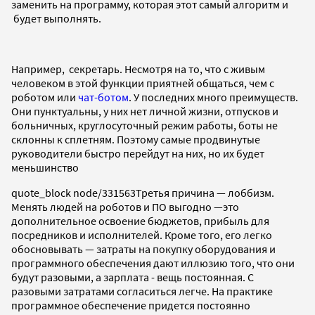
заменить на программу, которая этот самый алгоритм и
будет выполнять.
Например, секретарь. Несмотря на то, что с живым
человеком в этой функции приятней общаться, чем с
роботом или
чат-ботом
. У последних много преимуществ.
Они пунктуальны, у них нет личной жизни, отпусков и
больничных, круглосуточный режим работы, боты не
склонны к сплетням. Поэтому самые продвинутые
руководители быстро перейдут на них, но их будет
меньшинство
quote_block node/331563Третья причина — лоббизм.
Менять людей на роботов и ПО выгодно —это
дополнительное освоение бюджетов, прибыль для
посредников и исполнителей. Кроме того, его легко
обосновывать — затраты на покупку оборудования и
программного обеспечения дают иллюзию того, что они
будут разовыми, а зарплата - вещь постоянная. С
разовыми затратами согласиться легче. На практике
программное обеспечение придется постоянно