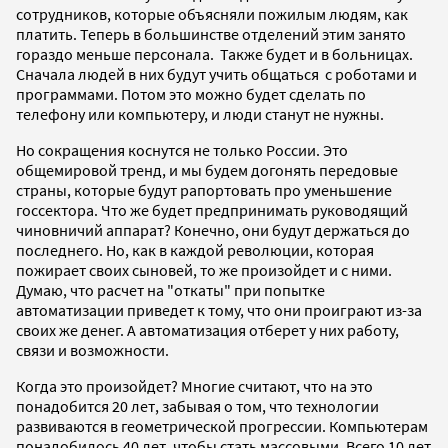
сотрудников, которые объясняли пожилым людям, как
платить. Теперь в большинстве отделений этим занято
гораздо меньше персонала. Также будет и в больницах.
Сначала людей в них будут учить общаться с роботами и
программами. Потом это можно будет сделать по
телефону или компьютеру, и люди станут не нужны.
Но сокращения коснутся не только России. Это
общемировой тренд, и мы будем догонять передовые
страны, которые будут рапортовать про уменьшение
госсектора. Что же будет предпринимать руководящий
чиновничий аппарат? Конечно, они будут держаться до
последнего. Но, как в каждой революции, которая
пожирает своих сыновей, то же произойдет и с ними.
Думаю, что расчет на "откаты" при попытке
автоматизации приведет к тому, что они проиграют из-за
своих же денег. А автоматизация отберет у них работу,
связи и возможности.
Когда это произойдет? Многие считают, что на это
понадобится 20 лет, забывая о том, что технологии
развиваются в геометрической прогрессии. Компьютерам
понадобилось 40 лет, чтобы стать массовыми. Всего 10 лет