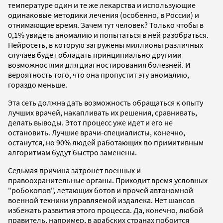
температуре один и те же лекарства и использующие
одинаковые методики лечения (особенно, в России) и
отнимающие время. Зачем тут человек? Только чтобы в
0,1% увидеть аномалию и попытаться в ней разобраться.
Нейросеть, в которую загружены миллионы различных
случаев будет обладать принципиально другими
возможностями для диагностирования болезней. И
вероятность того, что она пропустит эту аномалию,
гораздо меньше.
Эта сеть должна дать возможность обращаться к опыту
лучших врачей, накапливать их решения, сравнивать,
делать выводы. Этот процесс уже идет и его не
остановить. Лучшие врачи-специалисты, конечно,
останутся, но 90% людей работающих по примитивным
алгоритмам будут быстро заменены.
Седьмая причина затронет военных и
правоохранительные органы. Приходит время условных
"робокопов", летающих ботов и прочей автономной
военной техники управляемой издалека. Нет шансов
избежать развития этого процесса. Да, конечно, любой
правитель, например, в арабских странах побоится