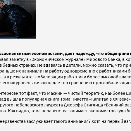
ессиональными экономистами, дает надежду, что общеприня
овал заметку в «Экономическом журнале» Мирового банка, в 
 бедных странах. Не вдаваясь в детали, можно сказать, что 
 раньше их нанимали на работу одновременно с работниками б
ь, а в результате глобализации работники более высокой кв
тчего их уровень жизни падает по сравнению с доглобализаци
нтересен тот факт, что Маскин — чистый теоретик, наиболее 
зад вышла популярная книга Тома Пикетти «Капитал в XXI веке
 другого нобелевского лауреата Джозефа Стиглица «Великий ра
. Как видно, тема неравенства занимает экономистов куда бо
неравенства заслуживает такого внимания? Хотя на первый взг