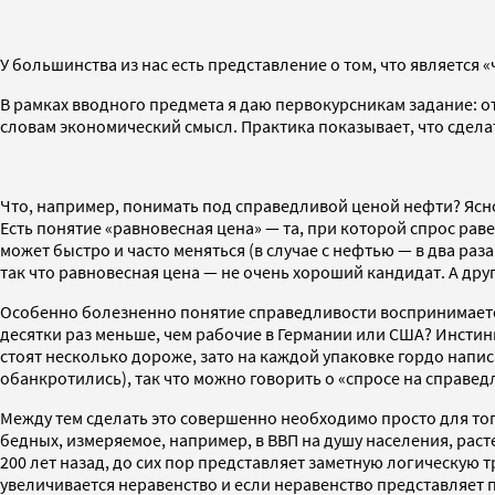
У большинства из нас есть представление о том, что является
В рамках вводного предмета я даю первокурсникам задание: о
словам экономический смысл. Практика показывает, что сдела
Что, например, понимать под справедливой ценой нефти? Ясн
Есть понятие «равновесная цена» — та, при которой спрос ра
может быстро и часто меняться (в случае с нефтью — в два ра
так что равновесная цена — не очень хороший кандидат. А други
Особенно болезненно понятие справедливости воспринимается 
десятки раз меньше, чем рабочие в Германии или США? Инстин
стоят несколько дороже, зато на каждой упаковке гордо напис
обанкротились), так что можно говорить о «спросе на справед
Между тем сделать это совершенно необходимо просто для того
бедных, измеряемое, например, в ВВП на душу населения, рас
200 лет назад, до сих пор представляет заметную логическую
увеличивается неравенство и если неравенство представляет п