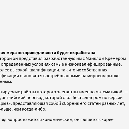
тая мера несправедливости будет выработана
которой он представил разработанную им с Майклом Кремером
при определенных условиях самые низкоквалифицированные,
олее высокой квалификации, так что их собственная
алификации становятся востребованными на мировом рынке
онным.
цитируемые работы которого элегантны именно математикой, —
», английский перевод которой стал бестселлером по версии
зрыв», представляющая собой сборник его статей разных лет,
льше, чем когда-либо.
ляд вопрос кажется экономическим, он является скорее