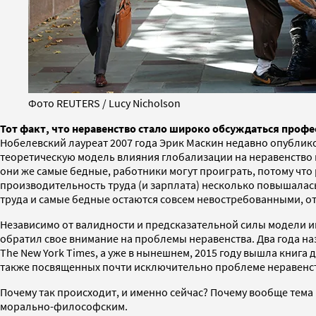
Фото REUTERS / Lucy Nicholson
Тот факт, что неравенство стало широко обсуждаться проф
Нобелевский лауреат 2007 года Эрик Маскин недавно опублик
теоретическую модель влияния глобализации на неравенство в
они же самые бедные, работники могут проиграть, потому что
производительность труда (и зарплата) несколько повышалас
труда и самые бедные остаются совсем невостребованными, о
Независимо от валидности и предсказательной силы модели и
обратил свое внимание на проблемы неравенства. Два года на
The New York Times, а уже в нынешнем, 2015 году вышла книга
также посвященных почти исключительно проблеме неравенства
Почему так происходит, и именно сейчас? Почему вообще тема 
морально-философским.