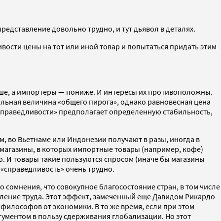
редставление довольно трудно, и тут дьявол в деталях.
вости цены на тот или иной товар и попытаться придать этим
ыше, а импортеры — пониже. И интересы их противоположны.
альная величина «общего пирога», однако равновесная цена
е «справедливости» предполагает определенную стабильность,
, во Вьетнаме или Индонезии получают в разы, иногда в
 магазины, в которых импортные товары (например, кофе)
ло. И товары такие пользуются спросом (иначе бы магазины
 «справедливость» очень трудно.
 сомнения, что совокупное благосостояние стран, в том числе
еление труда. Этот эффект, замеченный еще Давидом Рикардо
философов от экономики. В то же время, если при этом
гументом в пользу сдерживания глобализации. Но этот