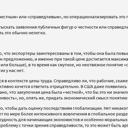
 «честным» или «справедливым», но операционализировать это п
тыскать заявления публичных фигур о честности или справедли
ть это обычно нелегко.
о, что экспортеры заинтересованы в том, чтобы она была пов
вен предложению, и именно при такой цене достигается максим
за или больше), в то время как смутное, но неотвязное поняти
х у нас нет.
в контексте цены труда. Справедливо ли, что рабочие, скажем
ктивно хочется ответить отрицательно. В США даже появились
ано, что закупочная цена была «честной», что бы это ни значи
ливость», но, опять же, придать экономический смысл понятию
, чтобы дать оценку последствиям глобализации. Нет никакого
тет по мере более интенсивного вовлечения в глобальное разд
 трудность для начинающих экономистов и особенно моральных 
роблему с точки зрения справедливости, то это может быть ар