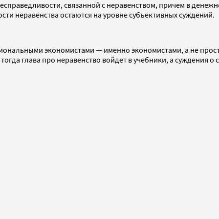
несправедливости, связанной с неравенством, причем в денеж
ости неравенства остаются на уровне субъективных суждений.
сиональными экономистами — именно экономистами, а не прост
тогда глава про неравенство войдет в учебники, а суждения о