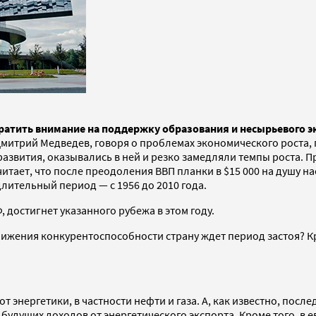
ратить внимание на поддержку образования и несырьевого э
итрий Медведев, говоря о проблемах экономического роста, п
развития, оказывались в ней и резко замедляли темпы роста. 
тает, что после преодоления ВВП планки в $15 000 на душу на
лительный период — с 1956 до 2010 года.
 достигнет указанного рубежа в этом году.
, снижения конкурентоспособности страну ждет период застоя? 
т энергетики, в частности нефти и газа. А, как известно, пос
будущих доходов от энергетического экспорта. Кроме того, в