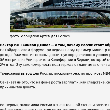
фото Голощапов Артём для Forbes
Ректор РЭШ Симеон Дянков — о том, почему России стоит об
На Гайдаровском форуме три недели назад премьер-министр Дм
дохода. Уже многие страны, достигнув определенного уровня 
Эйхенгрина из Университета Калифорнии в Беркли, который счи
2% в год. Эту закономерность подтверждают данные за очень д
Тревожный вывод для России, поскольку она, по прогнозу МВФ,
Означает ли это, что на фоне роста зарплат и, как следствие
причины так думать.
Во-первых, экономика России в значительной степени зависит о
добычи сланцевого газа, сильно затрудняют прогнозирование 