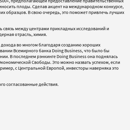
п-500», предполагающей предоставление правительственных
иносить плоды. Сделав акцент на международном конкурсе,
их образцов. В свою очередь, это поможет привлечь лучших
ть связь между центрами прикладных исследований и
дерная отрасль, химия.
о дохода во многом благодаря созданию хороших
вании Всемирного банка Doing Business, что было бы
ии. В последнем рэнкинге Doing Business она поднялась
 Экономической Свободы. Это можно назвать успехом, если
апример, с Центральной Европой, инвесторы наверняка это
ого согласованные действия.