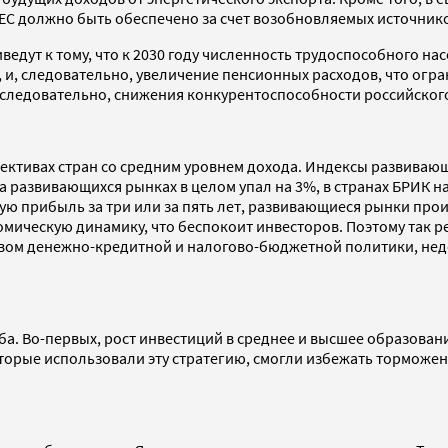
 ЕС должно быть обеспечено за счет возобновляемых источник
дут к тому, что к 2030 году численность трудоспособного нас
 и, следовательно, увеличение пенсионных расходов, что огра
 следовательно, снижения конкурентоспособности российского
ективах стран со средним уровнем дохода. Индексы развивающ
 развивающихся рынках в целом упал на 3%, в странах БРИК на 
стую прибыль за три или за пять лет, развивающиеся рынки про
ческую динамику, что беспокоит инвесторов. Поэтому так ре
ством денежно-кредитной и налогово-бюджетной политики, не
а. Во-первых, рост инвестиций в среднее и высшее образован
которые использовали эту стратегию, смогли избежать торможе