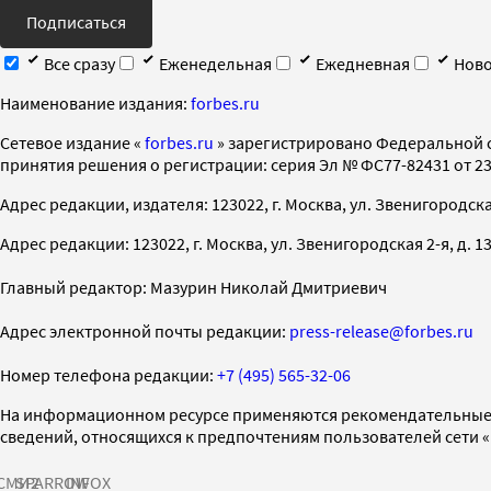
Подписаться
Все сразу
Еженедельная
Ежедневная
Ново
Наименование издания:
forbes.ru
Cетевое издание «
forbes.ru
» зарегистрировано Федеральной 
принятия решения о регистрации: серия Эл № ФС77-82431 от 23 
Адрес редакции, издателя: 123022, г. Москва, ул. Звенигородская 2-
Адрес редакции: 123022, г. Москва, ул. Звенигородская 2-я, д. 13, с
Главный редактор: Мазурин Николай Дмитриевич
Адрес электронной почты редакции:
press-release@forbes.ru
Номер телефона редакции:
+7 (495) 565-32-06
На информационном ресурсе применяются рекомендательные 
сведений, относящихся к предпочтениям пользователей сети 
СМИ2
SPARROW
INFOX