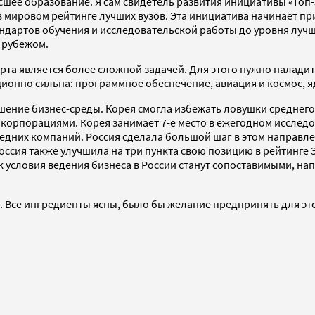
ысшее образование. Я сам свидетель развития инициативы «То
 мировом рейтинге лучших вузов. Эта инициатива начинает пр
андартов обучения и исследовательской работы до уровня лучш
а рубежом.
рта является более сложной задачей. Для этого нужно налади
иционно сильна: программное обеспечение, авиация и космос, я
чшение бизнес-среды. Корея смогла избежать ловушки среднег
 корпорациями. Корея занимает 7-е место в ежегодном исследо
дних компаний. Россия сделала большой шаг в этом направлен
Россия также улучшила на три пункта свою позицию в рейтинге
ак условия ведения бизнеса в России станут сопоставимыми, н
. Все ингредиенты ясны, было бы желание предпринять для эт