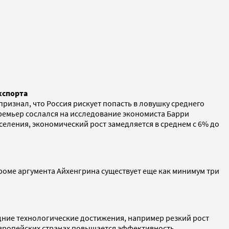
кспорта
ризнал, что Россия рискует попасть в ловушку среднего
Премьер сослался на исследование экономиста Барри
селения, экономический рост замедляется в среднем с 6% до
Кроме аргумента Айхенгрина существует еще как минимум три
ледние технологические достижения, например резкий рост
 европейских странах повышается эффективность