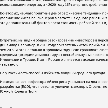
использования энергии, и к 2020 году 16% энергопотребления
Во-вторых, неблагоприятные демографические тенденции приве
увеличение числа пенсионеров в расчете на одного работника,
это дополнительный фактор роста стоимости рабочей силы и,
В-третьих, мы видим общее разочарование инвесторов в персп
динамику. Например, в 2013 году показатель чистой прибыли на
чем 20%. И это не только в прошлом году. Если сравнивать чи
средними доходами демонстрируют нестабильную макроэкономи
Индонезии и Турции. И хотя Россия отличается высоким каче
«заразно».
Но у России есть способы избежать ловушки среднего дохода.
Исследование профессора Айхенгрина указывает на два способ
разработки (R&D), что позволит увеличить экспорт. Страны, 
Южной Кореи и Чили.