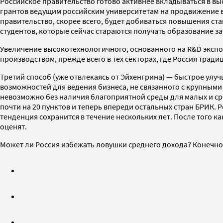
Российское правительство готово активнее вкладываться в в
грантов ведущим российским университетам на продвижение в
правительство, скорее всего, будет добиваться повышения ст
студентов, которые сейчас стараются получать образование з
Увеличение высокотехнологичного, основанного на R&D экспо
производством, прежде всего в тех секторах, где Россия трад
Третий способ (уже отвлекаясь от Эйхенгрина) — быстрое улу
возможностей для ведения бизнеса, не связанного с крупными
невозможно без наличия благоприятной среды для малых и сре
почти на 20 пунктов и теперь впереди остальных стран БРИК. 
тенденция сохранится в течение нескольких лет. После того к
оценят.
Может ли Россия избежать ловушки среднего дохода? Конечно