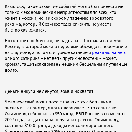
Казалось, такое развитие событий могло бы привести не
только к экономическим неприятностям для всех, кто
живет в России, но и к скорому падению вороватого
режима, который без «нефтеденег» жить не умеет и
быстро скукожится.
Но не стоит ни бояться, ни надеяться. Похожая на зомби
Россия, в которой можно неделями обсуждать церемонию
на стадионе, а потом фигурное катание и
реакцию на него
одного сатирика – нет ведь других новостей! – может,
хромая, тащиться своим нынешним бесцельным путем еще
долго.
Деньги никуда не денутся, зомби их хватит.
Человеческий мозг плохо справляется с большими
числами. Например, многих возмущает, что сочинская
Олимпиада обошлась в $50 млрд. ВВП России за семь лет с
2007 года, когда страна получила право на Олимпиаду,
составил $10,6 трлн, а доходы консолидированного
бюджета — примерно 20% от этой суммы. Олимпиада