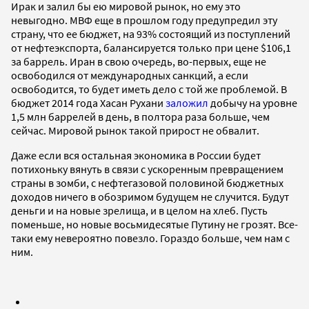
Ирак и залил бы ею мировой рынок, но ему это
невыгодно. МВФ еще в прошлом году предупредил эту
страну, что ее бюджет, на 93% состоящий из поступлений
от нефтеэкспорта, балансируется только при цене $106,1
за баррель. Иран в свою очередь, во-первых, еще не
освободился от международных санкций, а если
освободится, то будет иметь дело с той же проблемой. В
бюджет 2014 года Хасан Рухани
заложил
добычу на уровне
1,5 млн баррелей в день, в полтора раза больше, чем
сейчас. Мировой рынок такой прирост не обвалит.
Даже если вся остальная экономика в России будет
потихоньку вянуть в связи с ускоренным превращением
страны в зомби, с нефтегазовой половиной бюджетных
доходов ничего в обозримом будущем не случится. Будут
деньги и на новые зрелища, и в целом на хлеб. Пусть
поменьше, но новые восьмидесятые Путину не грозят. Все-
таки ему невероятно повезло. Гораздо больше, чем нам с
ним.