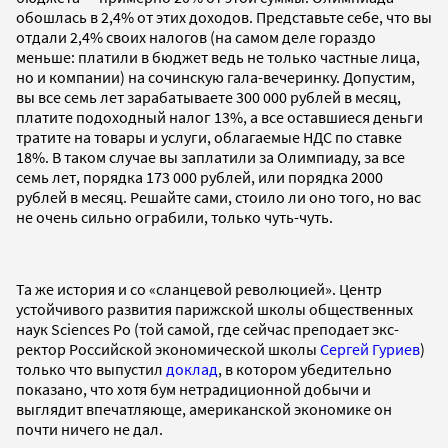
обошлась в 2,4% от этих доходов. Представьте себе, что вы
отдали 2,4% своих налогов (на самом деле гораздо
меньше: платили в бюджет ведь не только частные лица,
но и компании) на сочинскую гала-вечеринку. Допустим,
вы все семь лет зарабатываете 300 000 рублей в месяц,
платите подоходный налог 13%, а все оставшиеся деньги
тратите на товары и услуги, облагаемые НДС по ставке
18%. В таком случае вы заплатили за Олимпиаду, за все
семь лет, порядка 173 000 рублей, или порядка 2000
рублей в месяц. Решайте сами, стоило ли оно того, но вас
не очень сильно ограбили, только чуть-чуть.
Та же история и со «сланцевой революцией». Центр
устойчивого развития парижской школы общественных
наук Sciences Po (той самой, где сейчас преподает экс-
ректор Российской экономической школы
Сергей Гуриев
)
только что выпустил
доклад
, в котором убедительно
показано, что хотя бум нетрадиционной добычи и
выглядит впечатляюще, американской экономике он
почти ничего не дал.