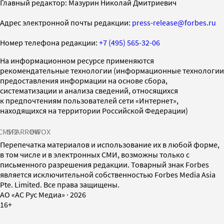
Главный редактор: Мазурин Николай Дмитриевич
Адрес электронной почты редакции:
press-release@forbes.ru
Номер телефона редакции:
+7 (495) 565-32-06
На информационном ресурсе применяются
рекомендательные технологии (информационные технологии
предоставления информации на основе сбора,
систематизации и анализа сведений, относящихся
к предпочтениям пользователей сети «Интернет»,
находящихся на территории Российской Федерации)
СМИ2
SPARROW
INFOX
Перепечатка материалов и использование их в любой форме,
в том числе и в электронных СМИ, возможны только с
письменного разрешения редакции. Товарный знак Forbes
является исключительной собственностью Forbes Media Asia
Pte. Limited. Все права защищены.
AO «АС Рус Медиа»
·
2026
16+