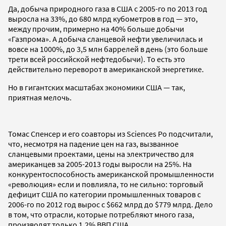
Да, добыча природного газа в США с 2005-го по 2013 год
выросла на 33%, до 680 млрд кубометров в год — это,
между прочим, примерно на 40% больше добычи
«Газпрома». А добыча сланцевой нефти увеличилась и
вовсе на 1000%, до 3,5 млн баррелей в день (это больше
трети всей российской нефтедобычи). То есть это
действительно переворот в американской энергетике.
Но в гигантских масштабах экономики США — так,
приятная мелочь.
Томас Спенсер и его соавторы из Sciences Po подсчитали,
что, несмотря на падение цен на газ, вызванное
сланцевыми проектами, цены на электричество для
американцев за 2005-2013 годы выросли на 25%. На
конкурентоспособность американской промышленности
«революция» если и повлияла, то не сильно: торговый
дефицит США по категории промышленных товаров с
2006-го по 2012 год вырос с $662 млрд до $779 млрд. Дело
в том, что отрасли, которые потребляют много газа,
производят только 1,2% ВВП США.