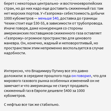
берет с некоторых центрально- и восточноевропейских
стран, но до них надо еще доставить сжиженный газ: там
нет морских портов. У «Газпрома» себестоимость добычи
1000 кубометров —
меньше $40
, доставка до границы
Чехии стоит еще $30-55, в зависимости от трубопровода.
Иначе говоря, даже конкуренция со стороны
американских поставщиков сжиженного газа оставляет
«Газпрому» огромное пространство для ценового
маневра. Он, конечно, жадный и неповоротливый, но
пространством этим непременно воспользуется в случае
надобности.
Интересно, что Владимиру Путину все это давно
доложили: в середине прошлого года
он говорил
, что для
мирового газового рынка особенных изменений он не
замечает и что американцы не станут продавать
сжиженный газ в Европе дешевле $400 за 1000
кубометров.
С нефтью все так же стабильно.