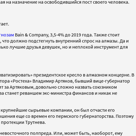
ая на назначение на освободившийся пост своего человека.
ает.
гнозам
Bain & Company, 3,5-4% до 2019 года. Также стоит
что должно подстегнуть внутренний спрос на алмазы. Да и
ько лучшие друзья девушек, но и неплохой инструмент для
иватизировать» президентское кресло в алмазном концерне. В
ора «Ростеха» Владимир Артяков, бывший вице-губернатор
оит за Артяковым, довольно сложно назвать союзником
ва станет реваншем экс-министра финансов и никак не
 крупнейшие сырьевые компании, он был отчасти его
шения еще со времен его пермского губернаторства. Поэтому
 протекции Трутнева.
ьневосточного полпреда. Или, может быть, наоборот, ему