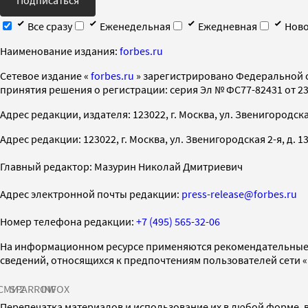
Все сразу
Еженедельная
Ежедневная
Ново
Наименование издания:
forbes.ru
Cетевое издание «
forbes.ru
» зарегистрировано Федеральной 
принятия решения о регистрации: серия Эл № ФС77-82431 от 23 
Адрес редакции, издателя: 123022, г. Москва, ул. Звенигородская 2-
Адрес редакции: 123022, г. Москва, ул. Звенигородская 2-я, д. 13, с
Главный редактор: Мазурин Николай Дмитриевич
Адрес электронной почты редакции:
press-release@forbes.ru
Номер телефона редакции:
+7 (495) 565-32-06
На информационном ресурсе применяются рекомендательные 
сведений, относящихся к предпочтениям пользователей сети 
СМИ2
SPARROW
INFOX
Перепечатка материалов и использование их в любой форме, в