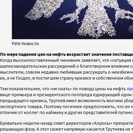
РИА Новости
По мере падения цен на нефть возрастает значение поставщ
Когда высокопоставленный чиновник заявляет, что «ситуация 
шапкозакидательских рассуждений о благотворном влиянии сан
мыслители, совсем недавно любившие рассуждать о неизбежно
их, а не Госдеп, в постигшем страну кризисе и собственном об
Тем показательнее, что «не охать» по поводу цены на нефть
пр
вице-премьера и президентского полпреда курирующий одни и
предыдущего кризиса, Трутнев имел возможность воочию убеди
экспортного товара. Поэтому логичнее предположить, что он о
отличие от коллег по кабмину и других представителей путинс
Буквально неделю назад совет директоров «Алросы» прекрати
решающую фазу. А этот сюжет напрямую касается Трутнева не 