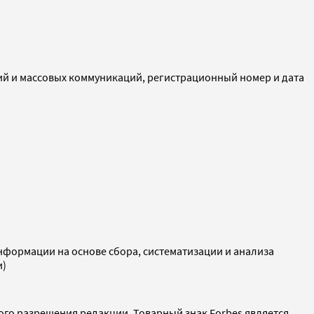
ий и массовых коммуникаций, регистрационный номер и дата
ормации на основе сбора, систематизации и анализа
и)
ого разрешения редакции. Товарный знак Forbes является