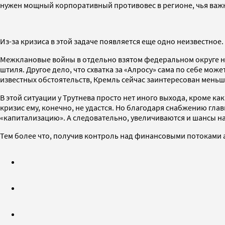
нужен мощный корпоративный противовес в регионе, чья важно
Из-за кризиса в этой задаче появляется еще одно неизвестное.
Межклановые войны в отдельно взятом федеральном округе на
штиля. Другое дело, что схватка за «Алросу» сама по себе м
известных обстоятельств, Кремль сейчас заинтересован меньше
В этой ситуации у Трутнева просто нет иного выхода, кроме к
кризис ему, конечно, не удастся. Но благодаря снабжению г
«капитализацию». А следовательно, увеличиваются и шансы на 
Тем более что, получив контроль над финансовыми потоками а