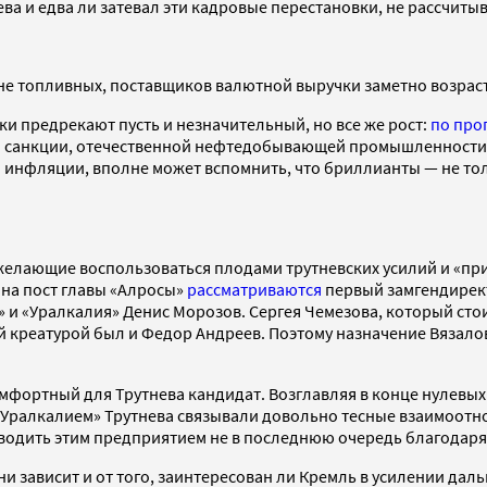
а и едва ли затевал эти кадровые перестановки, не рассчитыв
 не топливных, поставщиков валютной выручки заметно возраст
ки предрекают пусть и незначительный, но все же рост:
по про
на санкции, отечественной нефтедобывающей промышленности, 
м инфляции, вполне может вспомнить, что бриллианты — не тол
 желающие воспользоваться плодами трутневских усилий и «пр
 на пост главы «Алросы»
рассматриваются
первый замгендирект
» и «Уралкалия» Денис Морозов. Сергея Чемезова, который ст
й креатурой был и Федор Андреев. Поэтому назначение Вязало
мфортный для Трутнева кандидат. Возглавляя в конце нулевых
«Уралкалием» Трутнева связывали довольно тесные взаимоотно
оводить этим предприятием не в последнюю очередь благодаря
и зависит и от того, заинтересован ли Кремль в усилении дал