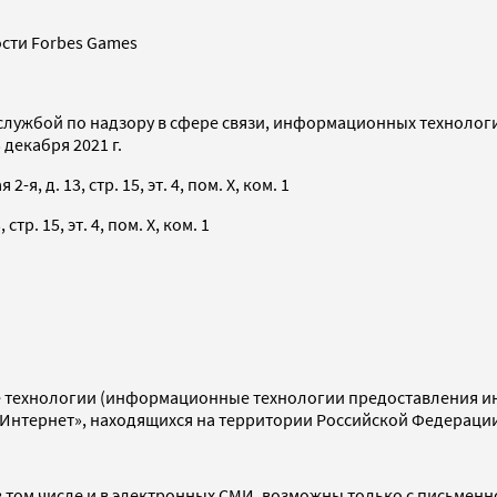
сти Forbes Games
службой по надзору в сфере связи, информационных технолог
декабря 2021 г.
я, д. 13, стр. 15, эт. 4, пом. X, ком. 1
тр. 15, эт. 4, пом. X, ком. 1
технологии (информационные технологии предоставления инф
«Интернет», находящихся на территории Российской Федераци
 том числе и в электронных СМИ, возможны только с письменн