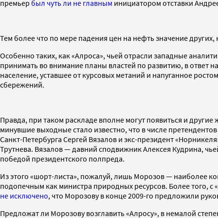
премьер
был чуть ли не главным
инициатором отставки Андреев
Тем более что по мере падения цен на нефть значение других,
Особенно таких, как «Алроса», чьей отрасли западные аналити
принимать во внимание планы властей по развитию, в ответ 
население, уставшее от курсовых метаний и напуганное росто
сбережений.
Правда, при таком раскладе вполне могут появиться и другие
минувшие выходные стало известно, что в числе претендентов
Санкт-Петербурга Сергей Вязалов и экс-президент «Норникеля
Трутнева. Вязалов — давний сподвижник Алексея Кудрина, чье
победой президентского полпреда.
Из этого «шорт-листа», пожалуй, лишь Морозов — наиболее ко
подопечным как министра природных ресурсов. Более того, с 
не исключено
, что Морозову в конце 2009-го предложили рук
Предложат ли Морозову возглавить «Алросу», в немалой степен