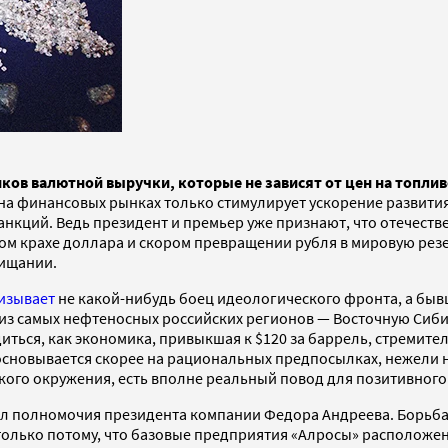
иков валютной выручки, которые не зависят от цен на топли
на финансовых рынках только стимулирует ускорение развития
кций. Ведь президент и премьер уже признают, что отечестве
м крахе доллара и скором превращении рубля в мировую резер
нищании.
изывает
не какой-нибудь боец идеологического фронта, а бы
з самых нефтеносных российских регионов — Восточную Сибирь
ться, как экономика, привыкшая к $120 за баррель, стремите
сновывается скорее на рациональных предпосылках, нежели на 
кого окружения, есть вполне реальный повод для позитивного 
л полномочия президента компании Федора Андреева. Борьба 
только потому, что базовые предприятия «Алросы» расположен