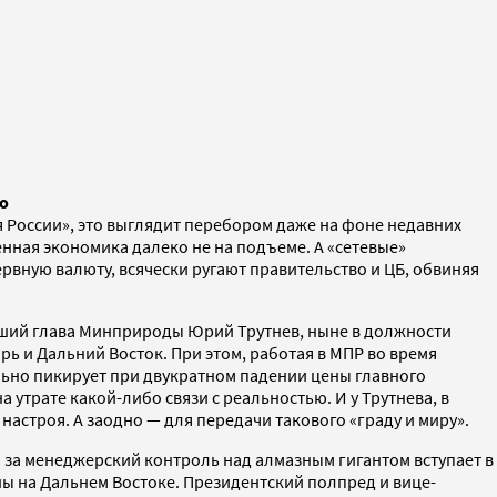
во
 России», это выглядит перебором даже на фоне недавних
нная экономика далеко не на подъеме. А «сетевые»
вную валюту, всячески ругают правительство и ЦБ, обвиняя
вший глава Минприроды Юрий Трутнев, ныне в должности
 и Дальний Восток. При этом, работая в МПР во время
льно пикирует при двукратном падении цены главного
утрате какой-либо связи с реальностью. И у Трутнева, в
настроя. А заодно — для передачи такового «граду и миру».
за менеджерский контроль над алмазным гигантом вступает в
ы на Дальнем Востоке. Президентский полпред и вице-