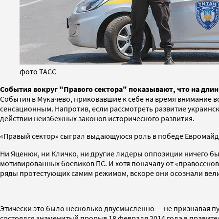
фото ТАСС
События вокруг "Правого сектора" показывают, что на дл
События в Мукачево, приковавшие к себе на время внимание вс
сенсационным. Напротив, если рассмотреть развитие украинск
действии неизбежных законов исторического развития.
«Правый сектор» сыграл выдающуюся роль в победе Евромайд
Ни Яценюк, ни Кличко, ни другие лидеры оппозиции ничего б
мотивированных боевиков ПС. И хотя поначалу от «правосеков
ряды протестующих самим режимом, вскоре они осознали вели
Этически это было несколько двусмысленно — не признавая п
состоялся знаменитый прорыв 18 февраля 2014 года в правит