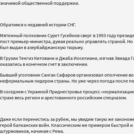
значимой общественной поддержки.
Обратимся к недавней истории СНГ.
Мятежный полковник Сурет Гусейнов сверг в 1993 году презид
пост премьер-министра, думая реально управлять страной. Но 
был выдан в азербайджанскую тюрьму.
В Грузии Тенгиз Китовани и Джаба Иоселиани, изгнав Звиада 
оказались в конечном счет в заключении.
Бывший уголовник Сангак Сафаров организовал ополчение во в
неформальным лидером страны. Но уже через погода после по
В соседнем с Украиной Приднестровье процесс «нормализации
страхе весь регион и арестованного российским спецназом.
Даже если перенестись за рубеж, мы увидим такую же законом
герой балканских войн. Классическим же примером быстрой и
штурмовиков, начиная с Рема.