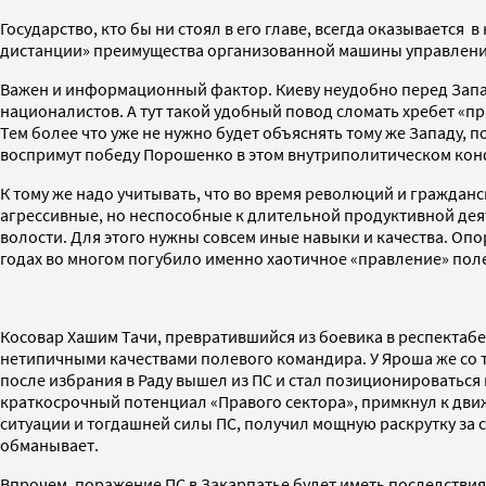
Государство, кто бы ни стоял в его главе, всегда оказывается 
дистанции» преимущества организованной машины управления
Важен и информационный фактор. Киеву неудобно перед Запад
националистов. А тут такой удобный повод сломать хребет «п
Тем более что уже не нужно будет объяснять тому же Западу
воспримут победу Порошенко в этом внутриполитическом кон
К тому же надо учитывать, что во время революций и гражда
агрессивные, но неспособные к длительной продуктивной деят
волости. Для этого нужны совсем иные навыки и качества. Опо
годах во многом погубило именно хаотичное «правление» пол
Косовар Хашим Тачи, превратившийся из боевика в респектабе
нетипичными качествами полевого командира. У Яроша же со 
после избрания в Раду вышел из ПС и стал позиционироваться
краткосрочный потенциал «Правого сектора», примкнул к дв
ситуации и тогдашней силы ПС, получил мощную раскрутку за с
обманывает.
Впрочем, поражение ПС в Закарпатье будет иметь последствия