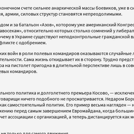
в конечном счете сильнее анархической массы боевиков, уже в с
, армии, силовых структур становятся непреодолимыми.
ом и за батальон «Азов», которому уже американский Конгрес
равосекам», относительно которых столько сомнений у либера
, почему в Украине существуют неподконтрольные гражданской
фликте с одобрением.
нских войн в роли полевых командиров оказываются случайные
ельности. Сама жизнь откидывает их в сторону. Трудно предст
ра на пистолет пригодна в длительной перспективе лишь в сов
евых командиров.
льного политика и долголетнего премьера Косово, — исключен
товарищи ничего подобного не просматривается. Недаром Бори
 как самостоятельный политик. Его пример весьма нагляден —
ижению перед самым завершением Евромайдана, когда большин
чет ассоциации с организацией, а теперь дистанцируется как м
 не только для самого движения.