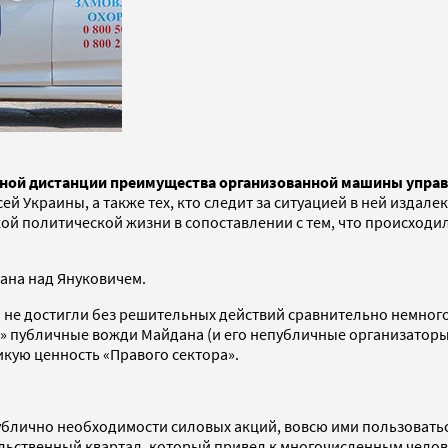
инной дистанции преимущества организованной машины упр
ей Украины, а также тех, кто следит за ситуацией в ней издал
ой политической жизни в сопоставлении с тем, что происходи
ана над Януковичем.
ы не достигли без решительных действий сравнительно немно
» публичные вожди Майдана (и его непубличные организаторы)
кую ценность «Правого сектора».
ублично необходимости силовых акций, вовсю ими пользоватьс
ельственный квартал, который привел к многочисленным челов