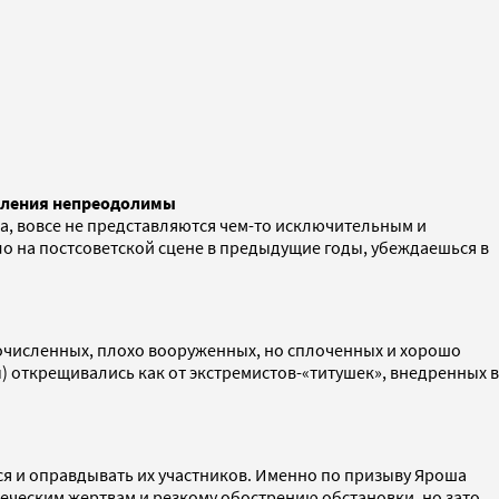
авления непреодолимы
ека, вовсе не представляются чем-то исключительным и
ло на постсоветской сцене в предыдущие годы, убеждаешься в
гочисленных, плохо вооруженных, но сплоченных и хорошо
 открещивались как от экстремистов-«титушек», внедренных в
я и оправдывать их участников. Именно по призыву Яроша
еческим жертвам и резкому обострению обстановки, но зато