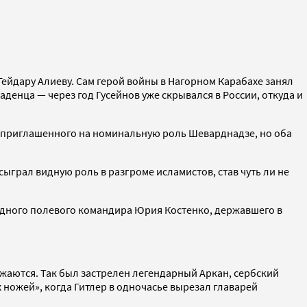
Гейдару Алиеву. Сам герой войны в Нагорном Карабахе занял
денца — через год Гусейнов уже скрывался в России, откуда и
ны приглашенного на номинальную роль Шеварднадзе, но оба
ыграл видную роль в разгроме исламистов, став чуть ли не
идного полевого командира Юрия Костенко, державшего в
жаются. Так был застрелен легендарный Аркан, сербский
ножей», когда Гитлер в одночасье вырезал главарей