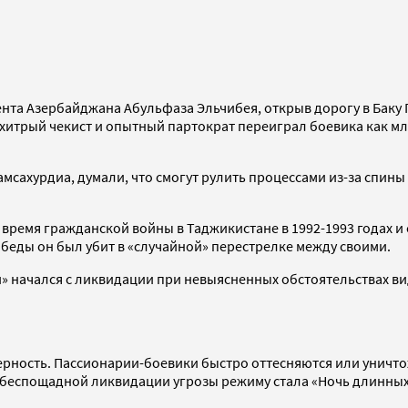
ента Азербайджана Абульфаза Эльчибея, открыв дорогу в Баку 
хитрый чекист и опытный партократ переиграл боевика как мла
Гамсахурдиа, думали, что смогут рулить процессами из-за спи
ремя гражданской войны в Таджикистане в 1992-1993 годах и с
беды он был убит в «случайной» перестрелке между своими.
» начался с ликвидации при невыясненных обстоятельствах в
ерность. Пассионарии-боевики быстро оттесняются или уничто
 беспощадной ликвидации угрозы режиму стала «Ночь длинных 