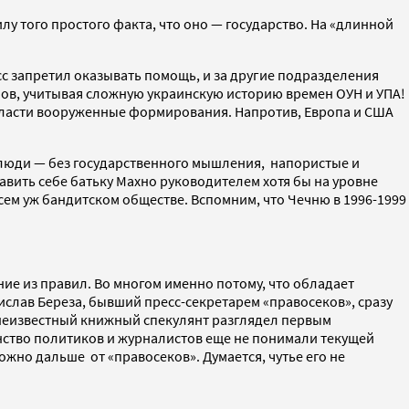
илу того простого факта, что оно — государство. На «длинной
с запретил оказывать помощь, и за другие подразделения
лов, учитывая сложную украинскую историю времен ОУН и УПА!
 власти вооруженные формирования. Напротив, Европа и США
 люди — без государственного мышления, напористые и
авить себе батьку Махно руководителем хотя бы на уровне
сем уж бандитском обществе. Вспомним, что Чечню в 1996-1999
ие из правил. Во многом именно потому, что обладает
слав Береза, бывший пресс-секретарем «правосеков», сразу
 неизвестный книжный спекулянт разглядел первым
ство политиков и журналистов еще не понимали текущей
ожно дальше от «правосеков». Думается, чутье его не