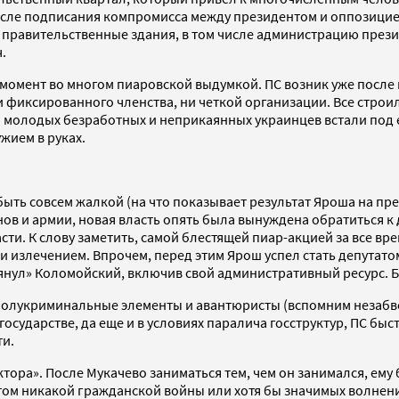
 после подписания компромисса между президентом и оппозици
ял правительственные здания, в том числе администрацию през
.
т момент во многом пиаровской выдумкой. ПС возник уже посл
 фиксированного членства, ни четкой организации. Все строи
 молодых безработных и неприкаянных украинцев встали под 
жием в руках.
ть совсем жалкой (на что показывает результат Яроша на през
нов и армии, новая власть опять была вынуждена обратиться к
сти. К слову заметить, самой блестящей пиар-акцией за все в
и излечением. Впрочем, перед этим Ярош успел стать депутато
«тянул» Коломойский, включив свой административный ресурс. 
 полукриминальные элементы и авантюристы (вспомним незабв
сударстве, да еще и в условиях паралича госструктур, ПС быс
ти.
ктора». После Мукачево заниматься тем, чем он занимался, ему
этом никакой гражданской войны или хотя бы значимых волнений