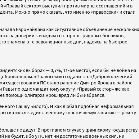
ей «Правый сектор» выступил против мирных соглашений и в
идента. Можно прямо сказать, что именно «правосеки» и стали
е начала Евромайдана как ситуативное объединение нескольких
лось на доверии к вождям со стороны рядовых боевиков,
его знамена в те революционные дни, надеясь на быстрое
идентских выборах — 0,7%, 11-ое место), если бы не война на
 добровольцам. «Правосеки» создали т.н. «Добровольческий
ремя существования ПС стало ранение Дмитро Яроша в районе
м Рады по одномандатному округу. «Правый сектор» же как
Без помощи олигарха Ярош вряд ли бы избрался.
енного Сашку Билого). И как любая подобная неформальная
тро скатился к единственному «настоящему» занятию — рэкету
 больше не дадут. В противном случае украинскому государству
 не будет, ибо у ПС нет ни достаточных военных сил, ни