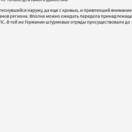
еснувшийся наружу, да еще с кровью, и привлекший внимание 
анов региона. Вполне можно ожидать передела принадлежащей 
ПС. В той же Германии штурмовые отряды просуществовали до 1