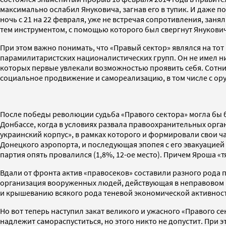
максимально ослабил Януковича, загнав его в тупик. И даже
ночь с 21 на 22 февраля, уже не встречая сопротивления, зан
тем инструментом, с помощью которого был свергнут Янукович
При этом важно понимать, что «Правый сектор» являлся на то
парамилитаристских националистических групп. Он не имел ни
которых первые увлекали возможностью проявить себя. Сотни
социальное продвижение и самореализацию, в том числе с ору
После победы революции судьба «Правого сектора» могла бы бы
Донбассе, когда в условиях развала правоохранительных орга
украинский корпус», в рамках которого и формировали свои ча
Донецкого аэропорта, и последующая эпопея с его эвакуацией 
партия опять провалился (1,8%, 12-ое место). Причем Яроша 
Вдали от фронта актив «правосеков» составили разного рода
организация вооруженных людей, действующая в неправовом го
и крышеванию всякого рода теневой экономической активнос
Но вот теперь наступил закат великого и ужасного «Правого се
надлежит самораспуститься, но этого никто не допустит. При 