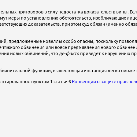
льных приговоров в силу недостатка доказательств вины. Есл
римут меры по установлению обстоятельств, изобличающих лицо
ветствующих доказательств, при этом суд обязан (именно обяза
ий, предложенные новеллы особо опасны, поскольку позволят
 тяжкого обвинения или вовсе предъявления нового обвинения
ения новых обвинений, что
де-факто
приведет к нарушению прин
обвинительной функции, вышестоящая инстанция легко сможет 
антированное пунктом 1 статьи 6
Конвенции о защите прав чел