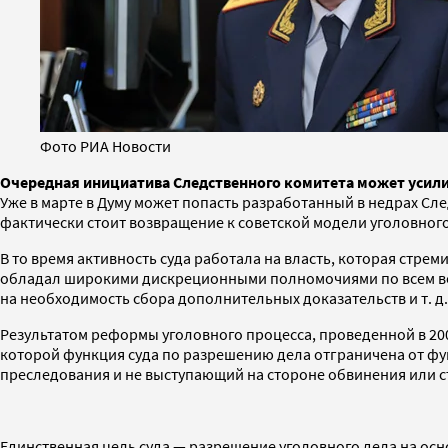
Фото РИА Новости
Очередная инициатива Следственного комитета может усили
Уже в марте в Думу может попасть разработанный в недрах Сл
фактически стоит возвращение к советской модели уголовного
В то время активность суда работала на власть, которая стре
обладал широкими дискреционными полномочиями по всем вопр
на необходимость сбора дополнительных доказательств и т. д.
Результатом реформы уголовного процесса, проведенной в 2002
которой функция суда по разрешению дела отграничена от фу
преследования и не выступающий на стороне обвинения или с
Единственная цель суда — разрешение уголовного дела на осн