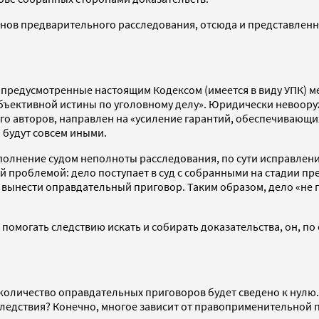
нов предварительного расследования, отсюда и представленны
е предусмотренные настоящим Кодексом (имеется в виду УПК) 
ъективной истины по уголовному делу». Юридически невооруже
его авторов, направлен на «усиление гарантий, обеспечивающ
 будут совсем иными.
полнение судом неполноты расследования, по сути исправлен
 проблемой: дело поступает в суд с собранными на стадии пр
вынести оправдательный приговор. Таким образом, дело «не пр
 помогать следствию искать и собирать доказательства, он, по 
ое количество оправдательных приговоров будет сведено к нул
следствия? Конечно, многое зависит от правоприменительной п