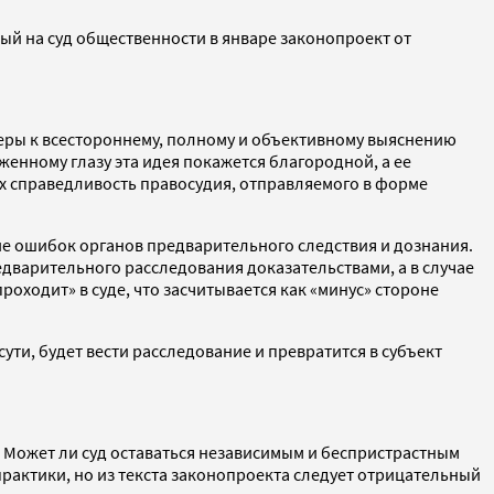
й на суд общественности в январе законопроект от
меры к всестороннему, полному и объективному выяснению
нному глазу эта идея покажется благородной, а ее
их справедливость правосудия, отправляемого в форме
ие ошибок органов предварительного следствия и дознания.
едварительного расследования доказательствами, а в случае
оходит» в суде, что засчитывается как «минус» стороне
сути, будет вести расследование и превратится в субъект
ю. Может ли суд оставаться независимым и беспристрастным
рактики, но из текста законопроекта следует отрицательный