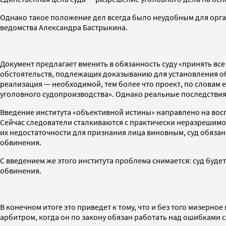
Однако такое положение дел всегда было неудобным для орга
ведомства Александра Бастрыкина.
Документ предлагает вменить в обязанность суду «принять вс
обстоятельств, подлежащих доказыванию для установления об
реализация — необходимой, тем более что проект, по словам 
уголовного судопроизводства». Однако реальные последствия
Введение института «объективной истины» направлено на вос
Сейчас следователи сталкиваются с практически неразрешимой
их недостаточности для признания лица виновным, суд обязан 
обвинения.
С введением же этого института проблема снимается: суд будет
обвинения.
В конечном итоге это приведет к тому, что и без того мизерн
арбитром, когда он по закону обязан работать над ошибками 