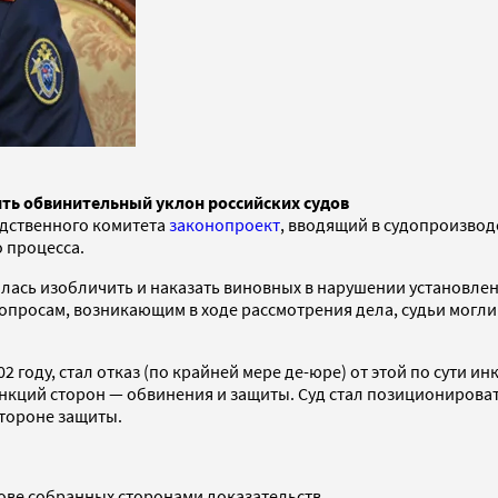
ть обвинительный уклон российских судов
едственного комитета
законопроект
, вводящий в судопроизвод
 процесса.
милась изобличить и наказать виновных в нарушении установле
осам, возникающим в ходе рассмотрения дела, судьи могли в
 году, стал отказ (по крайней мере де-юре) от этой по сути и
нкций сторон — обвинения и защиты. Суд стал позиционироват
тороне защиты.
ове собранных сторонами доказательств.