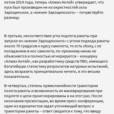
летом 2014 года, теперь «Алмаз-Антей» утверждает, что
пуск был произведен не из окрестностей села
Зарощенское, а «южнее Зарощенского» – почувствуйте
разницу.
В-третьих, несоответствие угла подлета ракеты при
запуске из «южнее Зарощенского» с углом подхода ракеты
около 70 градусов к курсу самолета, то есть сбоку, с ее
попаданием в нос самолета, по-прежнему никак не
объясняется и полностью игнорируется – концерну
«Алмаз-Антей», как разработчику средств ПВО, имеющего
богатейшую статистику результатов натурных испытаний,
здесь возразить принципиально нечего, и это весьма
показательно.
В-четвертых, степень прямолинейности траектории
полета ракеты и возможность ее маневрирования при
подлете к цели проигнорированы и на этот раз. После
окончания презентации, во время пресс-конференции,
один из журналистов задал уточняющий вопрос о
траектории ракеты – ответ сводился к тому, что ввиду