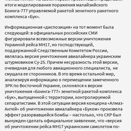
итоги моделирования поражения малайзийского
Боинга-777 управляемой ракетой зенитного ракетного
комплекса «Бук».
Информационная «диспозиция» на тот момент была
следующей: в официальных российских СМИ
фигурировали всевозможные версии уничтожения
Украиной рейса МН17, но господствующей,
поддержанной Следственным Комитетом России,
являлась версия уничтожения авиалайнера украинским
штурмовиком Су-25. Причем несуразность этой версии,
очевидная для любого авиационного специалиста, не
смущала ее сторонников. В это время остальной мир,
анализируя информацию о перемещении замеченного
ЗРК по Восточной Украине, склонялся к версии
уничтожения «Боинга-777» зенитной ракетой комплекса
«Бук», выпущенной с территории, контролируемой
сепаратистами. В этой ситуации версия концерна «Алмаз-
Антей» об уничтожении авиалайнера «Буком» произвела
эффект разорвавшейся бомбы – настолько, что СКР был
вынужден сделать официальное заявление, что «версия
об уничтожении рейса МН17 украинским самолетом по-