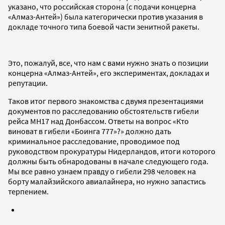
указано, что российская сторона (с подачи концерна
«Алмаз-Антей») была категорически против указания в
докладе точного типа боевой части зенитной ракеты.
Это, пожалуй, все, что нам с вами нужно знать о позиции
концерна «Алмаз-Антей», его экспериментах, докладах и
репутации.
Таков итог первого знакомства с двумя презентациями
документов по расследованию обстоятельств гибели
рейса МН17 над Донбассом.
Ответы на вопрос «Кто
виноват в гибели
«Боинга 777»
?
»
должно дать
криминальное расследование, проводимое под
руководством прокуратуры Нидерландов, итоги которого
должны быть обнародованы в начале следующего года.
Мы все равно узнаем правду о гибели 298 человек на
борту малайзийского авиалайнера, но нужно запастись
терпением.