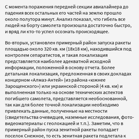
С момента поражения передней секции авиалайнера до
падения всех остальных его частей на землю прошло
около полутора минут. Анализ показал, что гибель все
людей на борту самолета произошла достаточно быстро,
и вряд ли кто-то успел осознать происходящее.
Во-вторых, установлен примерный район запуска ракеты
площадью около 320 кв. км (18х18 км), находившийся под
контролем сепаратистов, и такая локализация
представляется наиболее адекватной исходной
информации, положенной в основу отчета. Более
детальная локализация, предложенная в своих докладах
концерном «Алмаз-Антей» (из района «южнее
Зарощенского») или украинской стороной (4 кв. км) и
выполненная только на основе технических аспектов
погибшего самолета, представляется необоснованной,
так как для более точной локализации необходимо
привлекать данные, полученные на местности
(свидетельства очевидцев, наземные исследования, фото-
видеоматериалы с геолокацией и т.п.). Заметим, что в
примерный район пуска зенитной ракеты попадает
поселок Снежное, то есть зенитная ракета подлетала к