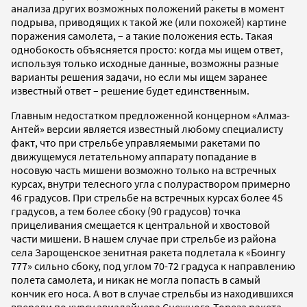
анализа других возможных положений ракеты в момент
подрыва, приводящих к такой же (или похожей) картине
поражения самолета, – а такие положения есть. Такая
однобокость объясняется просто: когда мы ищем ответ,
используя только исходные данные, возможны разные
варианты решения задачи, но если мы ищем заранее
известный ответ – решение будет единственным.
Главным недостатком предложенной концерном «Алмаз-
Антей» версии является известный любому специалисту
факт, что при стрельбе управляемыми ракетами по
движущемуся летательному аппарату попадание в
носовую часть мишени возможно только на встречных
курсах, внутри телесного угла с полураствором примерно
46 градусов. При стрельбе на встречных курсах более 45
градусов, а тем более сбоку (90 градусов) точка
прицеливания смещается к центральной и хвостовой
части мишени. В нашем случае при стрельбе из района
села Зарощенское зенитная ракета подлетала к «Боингу
777» сильно сбоку, под углом 70-72 градуса к направлению
полета самолета, и никак не могла попасть в самый
кончик его носа. А вот в случае стрельбы из находившихся
впереди по курсу авиалайнера Снежного-Тореза ракета