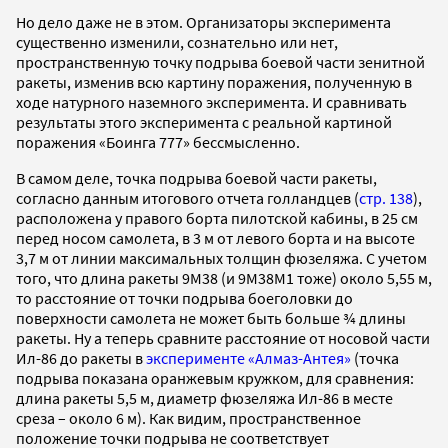
Но дело даже не в этом. Организаторы эксперимента
существенно изменили, сознательно или нет,
пространственную точку подрыва боевой части зенитной
ракеты, изменив всю картину поражения, полученную в
ходе натурного наземного эксперимента. И сравнивать
результаты этого эксперимента с реальной картиной
поражения «Боинга 777» бессмысленно.
В самом деле, точка подрыва боевой части ракеты,
согласно данным итогового отчета голландцев (
стр. 138
),
расположена у правого борта пилотской кабины, в 25 см
перед носом самолета, в 3 м от левого борта и на высоте
3,7 м от линии максимальных толщин фюзеляжа. С учетом
того, что длина ракеты 9М38 (и 9М38М1 тоже) около 5,55 м,
то расстояние от точки подрыва боеголовки до
поверхности самолета не может быть больше ¾ длины
ракеты. Ну а теперь сравните расстояние от носовой части
Ил-86 до ракеты в
эксперименте «Алмаз-Антея»
(точка
подрыва показана оранжевым кружком, для сравнения:
длина ракеты 5,5 м, диаметр фюзеляжа Ил-86 в месте
среза – около 6 м). Как видим, пространственное
положение точки подрыва не соответствует