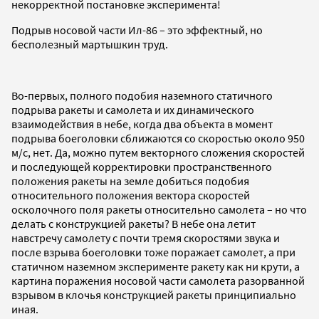
некорректной постановке эксперимента!
Подрыв носовой части Ил-86 – это эффектный, но
бесполезный мартышкин труд.
Во-первых, полного подобия наземного статичного
подрыва ракеты и самолета и их динамического
взаимодействия в небе, когда два объекта в момент
подрыва боеголовки сближаются со скоростью около 950
м/с, нет. Да, можно путем векторного сложения скоростей
и последующей корректировки пространственного
положения ракеты на земле добиться подобия
относительного положения вектора скоростей
осколочного поля ракеты относительно самолета – но что
делать с конструкцией ракеты? В небе она летит
навстречу самолету с почти тремя скоростями звука и
после взрыва боеголовки тоже поражает самолет, а при
статичном наземном эксперименте ракету как ни крути, а
картина поражения носовой части самолета разорванной
взрывом в клочья конструкцией ракеты принципиально
иная.