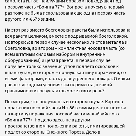
самолета Ил-86, наилучшим образом подходящая под
носовую часть «Боинга 777». Вопрос: а почему в первый
раз тоже не была использована еще одна носовая часть
другого Ил-86? Увидим.
На этот раз вместо боеголовки ракеты была использована
вся ракета целиком, вместе с подрываемой боеголовкой.
Повторюсь: в первом случае несколько листов металла и
боеголовка, во втором – комплектная носовая часть (со
всем штатным силовым набором и внутренним
оборудованием) и целая ракета. В первом случае
получаем только значения углов подлета осколков к
шпангоутам, во втором – полную картину поражения, со
всеми факторами, вплоть до внутреннего пожара. О каких
равных исходных условиях эксперимента, о какой
сравнимости их результатов может идти речь?!
Посмотрим, что получилось во втором случае. Картина
поражения носовой части Ил-86 в самом деле не похожа
на картину поражения носовой части малайзийского
«Боинга 777». Но дело здесь не в другом
пространственном положении ракеты, имитировавшей
подлет со стороны Снежного-Тореза. Дело в