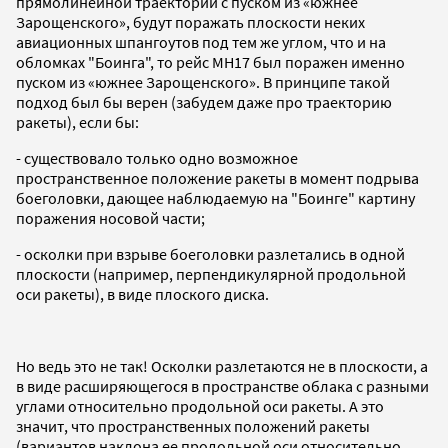
прямолинейной траектории с пуском из «южнее
Зарощенского», будут поражать плоскости неких
авиационных шпангоутов под тем же углом, что и на
обломках "Боинга", то рейс МН17 был поражен именно
пуском из «южнее Зарощенского». В принципе
такой
подход был бы верен (забудем даже про траекторию
ракеты), если бы:
- существовало только одно возможное
пространственное положение ракеты в момент подрыва
боеголовки, дающее наблюдаемую на "Боинге" картину
поражения носовой части;
- осколки при взрыве боеголовки разлетались в одной
плоскости (например, перпендикулярной продольной
оси ракеты), в виде плоского диска.
Но ведь это не так! Осколки разлетаются не в плоскости, а
в виде расширяющегося в пространстве облака с разными
углами относительно продольной оси ракеты. А это
значит, что пространственных положений ракеты
(вариантов наклона ее продольной оси относительно