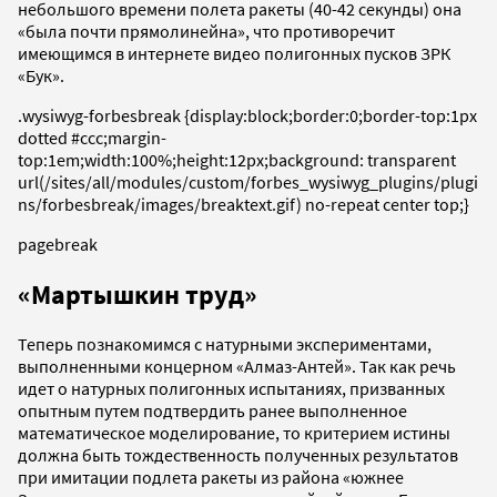
небольшого времени полета ракеты (40-42 секунды) она
«была почти прямолинейна», что противоречит
имеющимся в интернете видео полигонных пусков ЗРК
«Бук».
.wysiwyg-forbesbreak {display:block;border:0;border-top:1px
dotted #ccc;margin-
top:1em;width:100%;height:12px;background: transparent
url(/sites/all/modules/custom/forbes_wysiwyg_plugins/plugi
ns/forbesbreak/images/breaktext.gif) no-repeat center top;}
pagebreak
«Мартышкин труд»
Теперь познакомимся с натурными экспериментами,
выполненными концерном «Алмаз-Антей». Так как речь
идет о натурных полигонных испытаниях, призванных
опытным путем подтвердить ранее выполненное
математическое моделирование, то критерием истины
должна быть тождественность полученных результатов
при имитации подлета ракеты из района «южнее