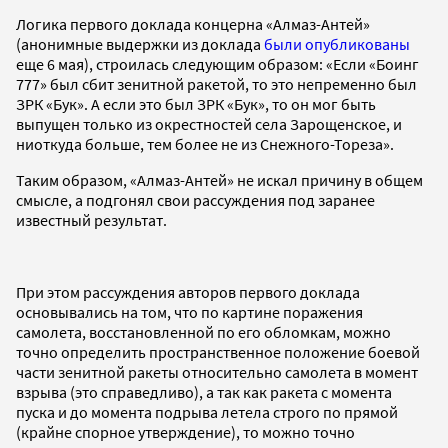
Логика первого доклада концерна «Алмаз-Антей»
(анонимные выдержки из доклада
были опубликованы
еще 6 мая), строилась следующим образом: «Если «Боинг
777» был сбит зенитной ракетой, то это непременно был
ЗРК «Бук». А если это был ЗРК «Бук», то он мог быть
выпущен только из окрестностей села Зарощенское, и
ниоткуда больше, тем более не из Снежного-Тореза».
Таким образом, «Алмаз-Антей» не искал причину в общем
смысле, а подгонял свои рассуждения под заранее
известный результат.
При этом рассуждения авторов первого доклада
основывались на том, что по картине поражения
самолета, восстановленной по его обломкам, можно
точно определить пространственное положение боевой
части зенитной ракеты относительно самолета в момент
взрыва (это справедливо), а так как ракета с момента
пуска и до момента подрыва летела строго по прямой
(крайне спорное утверждение), то можно точно