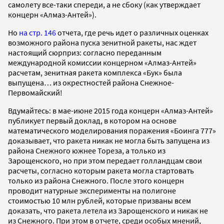
самолету все-таки спереди, а не сбоку (как утверждает
концерн «Алмаз-Антей»).
Но
на стр. 146
отчета, где речь идет о различных оценках
возможного района пуска зенитной ракеты, нас ждет
настоящий сюрприз: согласно переданным
международной комиссии концерном «Алмаз-Антей»
расчетам, зенитная ракета комплекса «Бук» была
выпущена… из окрестностей района Снежное-
Первомайский!
Вдумайтесь: в мае-июне 2015 года концерн «Алмаз-Антей»
публикует первый доклад, в котором на основе
математического моделирования поражения «Боинга 777»
доказывает, что ракета никак не могла быть запущена из
района Снежного южнее Тореза, а только из
Зарощенского, но при этом передает голландцам свои
расчеты, согласно которым ракета могла стартовать
только из района Снежного. После этого концерн
проводит натурные эксперименты на полигоне
стоимостью 10 млн рублей, которые призваны всем
доказать, что ракета летела из Зарощенского и никак не
из Снежного. При этом в отчете, среди особых мнений,