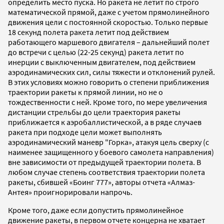
определить место пуска. Но ракета не летит по строго
математической прямой, даже с учетом прямолинейного
движения цели с постоянной скоростью. Только первые
18 секунд полета ракета летит под действием
работающего маршевого двигателя – дальнейший полет
до встречи с целью (22-25 секунд) ракета летит по
инерции с выключенным двигателем, под действием
аэродинамических сил, силы тяжести и отклонений рулей.
В этих условиях можно говорить о степени приближения
траектории ракеты к прямой линии, но не о
тождественности с ней. Кроме того, по мере увеличения
дистанции стрельбы до цели траектория ракеты
приближается к аэробаллистической, а в ряде случаев
ракета при подходе цели может выполнять
аэродинамический маневр "Горка», атакуя цель сверху (с
наименее защищенного у боевого самолета направления)
вне зависимости от предыдущей траектории полета. В
любом случае степень соответствия траектории полета
ракеты, сбившей «Боинг 777», авторы отчета «Алмаз-
Антея» проигнорировали напрочь.
Кроме того, даже если допустить прямолинейное
движение ракеты, в первом отчете концерна не хватает