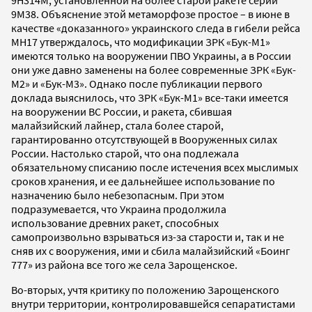
9М38. Объяснение этой метаморфозе простое – в июне в
качестве «доказанного» украинского следа в гибели рейса
МН17 утверждалось, что модификации ЗРК «Бук-М1»
имеются только на вооружении ПВО Украины, а в России
они уже давно заменены на более современные ЗРК «Бук-
М2» и «Бук-М3». Однако после публикации первого
доклада выяснилось, что ЗРК «Бук-М1» все-таки имеется
на вооружении ВС России, и ракета, сбившая
малайзийский лайнер, стала более старой,
гарантированно отсутствующей в Вооруженных силах
России. Настолько старой, что она подлежала
обязательному списанию после истечения всех мыслимых
сроков хранения, и ее дальнейшее использование по
назначению было небезопасным. При этом
подразумевается, что Украина продолжила
использование древних ракет, способных
самопроизвольно взрываться из-за старости и, так и не
сняв их с вооружения, ими и сбила малайзийский «Боинг
777» из района все того же села Зарощенское.
Во-вторых, учтя критику по положению Зарощенского
внутри территории, контролировавшейся сепаратистами