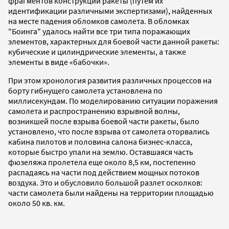
фрагментов конструкции ракеты (путем их
идентификации различными экспертизами), найденных
на месте падения обломков самолета. В обломках
"Боинга" удалось найти все три типа поражающих
элементов, характерных для боевой части данной ракеты:
кубические и цилиндрические элементы, а также
элементы в виде «бабочки».
При этом хронология развития различных процессов на
борту гибнущего самолета установлена по
миллисекундам. По моделированию ситуации поражения
самолета и распространению взрывной волны,
возникшей после взрыва боевой части ракеты, было
установлено, что после взрыва от самолета оторвались
кабина пилотов и половина салона бизнес-класса,
которые быстро упали на землю. Оставшаяся часть
фюзеляжа пролетела еще около 8,5 км, постепенно
распадаясь на части под действием мощных потоков
воздуха. Это и обусловило большой разлет осколков:
части самолета были найдены на территории площадью
около 50 кв. км.