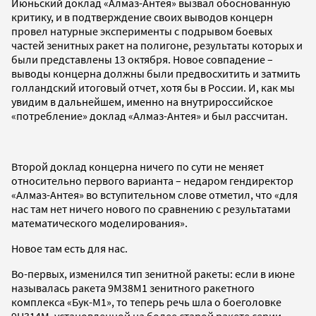
Июньский доклад «Алмаз-Антея» вызвал обоснованную
критику, и в подтверждение своих выводов концерн
провел натурные эксперименты с подрывом боевых
частей зенитных ракет на полигоне, результаты которых и
были представлены 13 октября. Новое совпадение –
выводы концерна должны были предвосхитить и затмить
голландский итоговый отчет, хотя бы в России. И, как мы
увидим в дальнейшем, именно на внутрироссийское
«потребление» доклад «Алмаз-Антея» и был рассчитан.
Второй доклад концерна ничего по сути не меняет
относительно первого варианта – недаром гендиректор
«Алмаз-Антея» во вступительном слове отметил, что «для
нас там нет ничего нового по сравнению с результатами
математического моделирования».
Новое там есть для нас.
Во-первых, изменился тип зенитной ракеты: если в июне
называлась ракета 9М38М1 зенитного ракетного
комплекса «Бук-М1», то теперь речь шла о боеголовке
9Н314М, установленной на более старой ракете серии