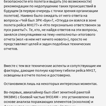
безопасности его полета и выдать (по возможности)
рекомендации по недопущению таких происшествий в
будущем (в первую очередь с точки зрения организации
полетов). Наивно было ожидать от него ответа на
вопросы «Чей был ЗРК «Бук»?, «Откуда он взялся в зоне
полета рейса МН17?» и «Кто персонально ответственен за
пуск ракеты?». Те, кто, не найдя ответов на эти вопросы,
занялся спекуляциями на тему «неполноты» итогового
отчета (мол «в нем нет ничего нового»), просто не
представляют целей и задач подобных технических
отчетов.
Вместе с тем все технические аспекты и сопутствующие им
факторы, дающие полную картину гибели рейса МН17,
освещены в отчете полно и достоверно.
Остановимся лишь на некоторых интересных моментах.
Во-первых, авиалайнер был сбит зенитной ракетой
9М38М1 с боевой частью 9Н314М – это установлено на
основе анализа поражающих элементов (осколков) и