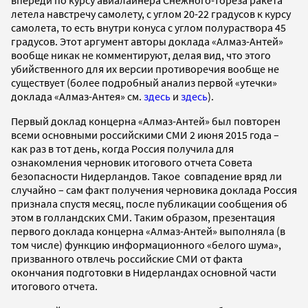
летела навстречу самолету, с углом 20-22 градусов к курсу
самолета, то есть внутри конуса с углом полураствора 45
градусов. Этот аргумент авторы доклада «Алмаз-Антей»
вообще никак не комментируют, делая вид, что этого
убийственного для их версии противоречия вообще не
существует (более подробный анализ первой «утечки»
доклада «Алмаз-Антея» см.
здесь
и
здесь
).
Первый доклад концерна «Алмаз-Антей» был повторен
всеми основными российскими СМИ 2 июня 2015 года –
как раз в тот день, когда Россия получила для
ознакомления черновик итогового отчета Совета
безопасности Нидерландов. Такое совпадение вряд ли
случайно – сам факт получения черновика доклада Россия
признала спустя месяц, после публикации сообщения об
этом в голландских СМИ. Таким образом, презентация
первого доклада концерна «Алмаз-Антей» выполняла (в
том числе) функцию информационного «белого шума»,
призванного отвлечь российские СМИ от факта
окончания подготовки в Нидерландах основной части
итогового отчета.