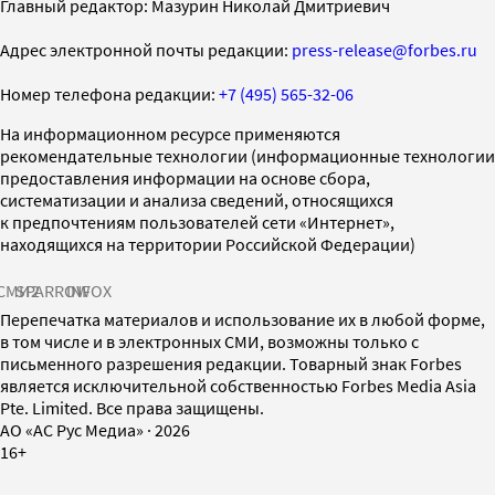
Главный редактор: Мазурин Николай Дмитриевич
Адрес электронной почты редакции:
press-release@forbes.ru
Номер телефона редакции:
+7 (495) 565-32-06
На информационном ресурсе применяются
рекомендательные технологии (информационные технологии
предоставления информации на основе сбора,
систематизации и анализа сведений, относящихся
к предпочтениям пользователей сети «Интернет»,
находящихся на территории Российской Федерации)
СМИ2
SPARROW
INFOX
Перепечатка материалов и использование их в любой форме,
в том числе и в электронных СМИ, возможны только с
письменного разрешения редакции. Товарный знак Forbes
является исключительной собственностью Forbes Media Asia
Pte. Limited. Все права защищены.
AO «АС Рус Медиа»
·
2026
16+