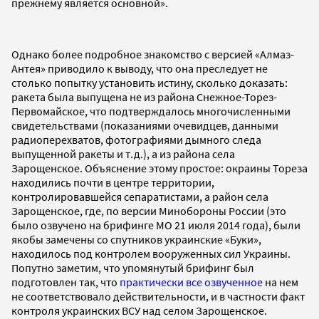
прежнему является основной».
Однако более подробное знакомство с версией «Алмаз-
Антея» приводило к выводу, что она преследует не
столько попытку установить истину, сколько доказать:
ракета была выпущена не из района Снежное-Торез-
Первомайское, что подтверждалось многочисленными
свидетельствами (показаниями очевидцев, данными
радиоперехватов, фотографиями дымного следа
выпущенной ракеты и т.д.), а из района села
Зарощенское. Объяснение этому простое: окраины Тореза
находились почти в центре территории,
контролировавшейся сепаратистами, а район села
Зарощенское, где, по версии Минобороны России (это
было озвучено на брифинге МО 21 июля 2014 года), были
якобы замечены со спутников украинские «Буки»,
находилось под контролем вооруженных сил Украины.
Попутно заметим, что упомянутый брифинг был
подготовлен так, что
практически все озвученное
на нем
не соответствовало действительности, и в частности факт
контроля украинских ВСУ над селом Зарощенское.