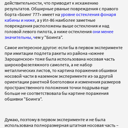
действительности, что приводит к искажению
результатов. Обширные рваные повреждения с правого
борта
«Боинг 777»
имеет на
уровне остекления фонаря
кабины и ниже
, а у Ил-86 наиболее заметные
повреждения расположены выше остекления и над
головой левого пилота, а ниже остекления
они менее
значительны, ч
ем у "Боинга".
Самое интересное другое: если бы в первом эксперименте
при имитации подлета ракеты из района «южнее
Зарощенское» тоже была использована носовая часть
широкофюзеляжного самолета, а не набор
металлических листов, то картина поражения обшивки
носовой части в наземном эксперименте из-за другой
ориентации ракетной боеголовки и изменения размеров
пространственного положения точки подрыва еще
больше не соответствовала бы картине поражения
обшивки "Боинга".
Думаю, поэтому в первом эксперименте и не была
использована полноразмерная штатная носовая часть –