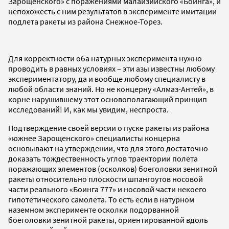
Зарощенского» с поражениями малайзийского «Боинга», и
непохожесть с ним результатов в эксперименте имитации
подлета ракеты из района Снежное-Торез.
Для корректности оба натурных эксперимента нужно
проводить в равных условиях – эти азы известны любому
экспериментатору, да и вообще любому специалисту в
любой области знаний. Но не концерну «Алмаз-Антей», в
корне нарушившему этот основополагающий принцип
исследований! И, как мы увидим, неспроста.
Подтверждение своей версии о пуске ракеты из района
«южнее Зарощенского» специалисты концерна
основывают на утверждении, что для этого достаточно
доказать тождественность углов траектории полета
поражающих элементов (осколков) боеголовки зенитной
ракеты относительно плоскости шпангоутов носовой
части реального
«Боинга 777»
и носовой части некоего
гипотетического самолета. То есть если в натурном
наземном эксперименте осколки подорванной
боеголовки зенитной ракеты, ориентированной вдоль