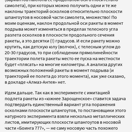
самолета), при которых можно получить одни и те же
наклоны траекторий осколков относительно плоскости
шпангоутов в носовой части самолета, множество! По
моим оценкам, наклон продольной оси ракеты в момент
подрыва может изменяться в пределах телесного угла
разлета осколков в плоскости продольного сечения
ракеты, а это десятки (!) градусов. И если ракету можно
крутить, как детскую юлу (волчок), с телесным углом до
20-30 градусов, то при соблюдении прямолинейности
траектории полета ракеты место ее пуска на местности
будет «плясать» на многие километры. А анализа других
возможных положений ракеты в момент подрыва (и
траекторий ее полета до этого момента), как уже сказано,
в докладе «Алмаз-Антея» нет.
Идем дальше. Так как в эксперименте с имитацией
подлета ракеты из «южнее Зарощенское» ставится задача
подтвердить единственный вариант угла поражения
осколками плоскости шпангоутов, то постановщики этого
натурного эксперимента взяли несколько металлических
листов, имитирующих плоскости шпангоутов в носовой
части
«Боинга 777», — н
е саму носовую часть похожего