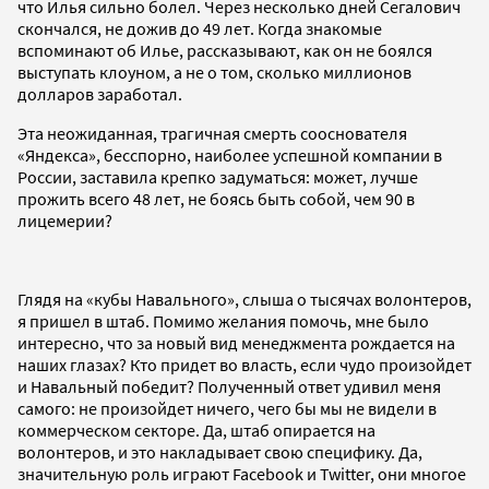
что Илья сильно болел. Через несколько дней Сегалович
скончался, не дожив до 49 лет. Когда знакомые
вспоминают об Илье, рассказывают, как он не боялся
выступать клоуном, а не о том, сколько миллионов
долларов заработал.
Эта неожиданная, трагичная смерть сооснователя
«Яндекса», бесспорно, наиболее успешной компании в
России, заставила крепко задуматься: может, лучше
прожить всего 48 лет, не боясь быть собой, чем 90 в
лицемерии?
Глядя на «кубы Навального», слыша о тысячах волонтеров,
я пришел в штаб. Помимо желания помочь, мне было
интересно, что за новый вид менеджмента рождается на
наших глазах? Кто придет во власть, если чудо произойдет
и Навальный победит? Полученный ответ удивил меня
самого: не произойдет ничего, чего бы мы не видели в
коммерческом секторе. Да, штаб опирается на
волонтеров, и это накладывает свою специфику. Да,
значительную роль играют Facebook и Twitter, они многое