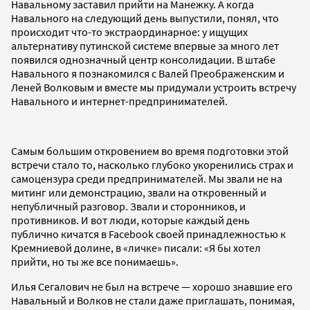
Навальному заставил прийти на Манежку. А когда
Навального на следующий день выпустили, понял, что
происходит что-то экстраординарное: у ищущих
альтернативу путинской системе впервые за много лет
появился однозначный центр консолидации. В штабе
Навального я познакомился с Валей Преображенским и
Леней Волковым и вместе мы придумали устроить встречу
Навального и интернет-предпринимателей.
Самым большим откровением во время подготовки этой
встречи стало то, насколько глубоко укоренились страх и
самоцензура среди предпринимателей. Мы звали не на
митинг или демонстрацию, звали на откровенный и
непубличный разговор. Звали и сторонников, и
противников. И вот люди, которые каждый день
публично кичатся в Facebook своей принадлежностью к
Кремниевой долине, в «личке» писали: «Я бы хотел
прийти, но ты же все понимаешь».
Илья Сегалович не был на встрече — хорошо знавшие его
Навальный и Волков не стали даже приглашать, понимая,