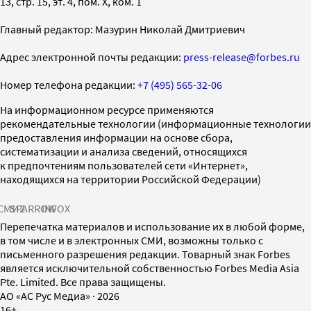
13, стр. 15, эт. 4, пом. X, ком. 1
Главный редактор: Мазурин Николай Дмитриевич
Адрес электронной почты редакции:
press-release@forbes.ru
Номер телефона редакции:
+7 (495) 565-32-06
На информационном ресурсе применяются
рекомендательные технологии (информационные технологии
предоставления информации на основе сбора,
систематизации и анализа сведений, относящихся
к предпочтениям пользователей сети «Интернет»,
находящихся на территории Российской Федерации)
СМИ2
SPARROW
INFOX
Перепечатка материалов и использование их в любой форме,
в том числе и в электронных СМИ, возможны только с
письменного разрешения редакции. Товарный знак Forbes
является исключительной собственностью Forbes Media Asia
Pte. Limited. Все права защищены.
AO «АС Рус Медиа»
·
2026
16+