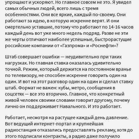
упрощают и ускоряют. Но главное совсем не это. Я увидел
самых обычных людей, всего лишь с тремя
особенностями. Они все яркие, каждый по-своему. Они
работают за идею, в которую искренне верят. И они
смертельно уставшие, потому что работают по 14-16 часов
каждый день вот уже много недель подряд. Разве не эти
же черты отличают наиболее успешные, быстрорастущие
российские компании от «Газпрома» и «Роснефти»?
Штаб совершает ошибки — неудивительно при таких
нагрузках. Но главная ставка оказалась удивительно
точной. Режим, который держится на постоянном вранье
по телевизору, не способен искренне говорить один на
один. И вот на этот разговор один на один и сделал ставку
штаб. Формат не важен: кубы, метро, сообщения в
соцсетях — все это вторично. Главное, что конкретный
живой человек своими словами говорит другому, почему
лично он поддерживает Навального. И это работает.
Работает, несмотря на растущее каждый день давление.
Вот ведущий интернет-портал и крупнейшая
радиостанция отказались предоставлять рекламу, хотя до
этого подписали контракты, а радио даже получило