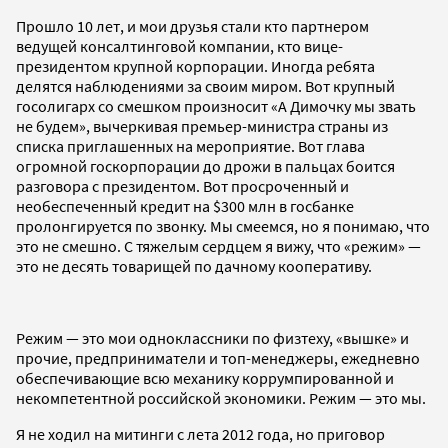
Прошло 10 лет, и мои друзья стали кто партнером
ведущей консалтинговой компании, кто вице-
президентом крупной корпорации. Иногда ребята
делятся наблюдениями за своим миром. Вот крупный
госолигарх со смешком произносит «А Димочку мы звать
не будем», вычеркивая премьер-министра страны из
списка приглашенных на мероприятие. Вот глава
огромной госкорпорации до дрожи в пальцах боится
разговора с президентом. Вот просроченный и
необеспеченный кредит на $300 млн в госбанке
пролонгируется по звонку. Мы смеемся, но я понимаю, что
это не смешно. С тяжелым сердцем я вижу, что «режим» —
это не десять товарищей по дачному кооперативу.
Режим — это мои одноклассники по физтеху, «вышке» и
прочие, предприниматели и топ-менеджеры, ежедневно
обеспечивающие всю механику коррумпированной и
некомпетентной российской экономики. Режим — это мы.
Я не ходил на митинги с лета 2012 года, но приговор