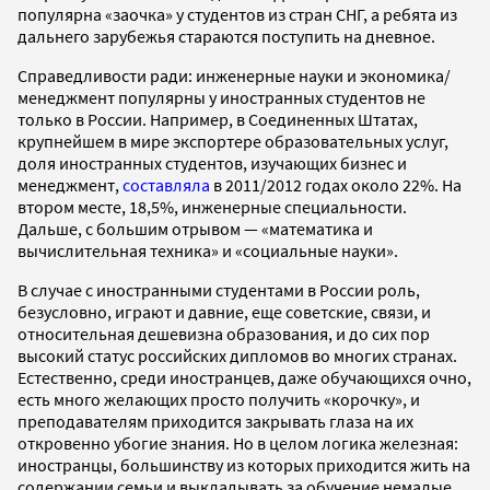
популярна «заочка» у студентов из стран СНГ, а ребята из
дальнего зарубежья стараются поступить на дневное.
Справедливости ради: инженерные науки и экономика/
менеджмент популярны у иностранных студентов не
только в России. Например, в Соединенных Штатах,
крупнейшем в мире экспортере образовательных услуг,
доля иностранных студентов, изучающих бизнес и
менеджмент,
составляла
в 2011/2012 годах около 22%. На
втором месте, 18,5%, инженерные специальности.
Дальше, с большим отрывом — «математика и
вычислительная техника» и «социальные науки».
В случае с иностранными студентами в России роль,
безусловно, играют и давние, еще советские, связи, и
относительная дешевизна образования, и до сих пор
высокий статус российских дипломов во многих странах.
Естественно, среди иностранцев, даже обучающихся очно,
есть много желающих просто получить «корочку», и
преподавателям приходится закрывать глаза на их
откровенно убогие знания. Но в целом логика железная:
иностранцы, большинству из которых приходится жить на
содержании семьи и выкладывать за обучение немалые