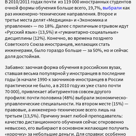
В 2010/2011 годах почти из 119 000 иностранных студентов
очной формы обучения больше всего, 19,7%,
выбрали
как
раз инженерно-технические направления. Второе и
третье места делят «Медицина» и «Экономика и
управление» — по 18%. Далее с приличным отрывом идут
«Русский язык» (13,5%) и «гуманитарно-социальные»
дисциплины (12%). Конечно, во времена позднего
Советского Союза иностранцев, желающих стать
инженерами, было гораздо больше — за 50%, но и сейчас
доля достойная.
Забавно: заочная форма обучения в российских вузах,
ставшая весьма популярной у иностранцев в последние
годы (в начале 1990-х заочников-иностранцев в России
практически не было, а в 2010 году их уже стало почти
70 000), привлекает абитуриентов совсем другого
профиля: почти половина (48%) выбрали экономическо-
управленческие специальности. На втором месте (15%) —
правовые, а инженерно-технические всего лишь на
третьем (13,5%). Причину знает любой преподаватель:
качество дистанционного обучения сейчас откровенно
невысоко, его выбирают в основном желающие получить
«корочку» за небольшие деньги. Для справки: особенно