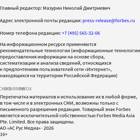
Главный редактор: Мазурин Николай Дмитриевич
Адрес электронной почты редакции:
press-release@forbes.ru
Номер телефона редакции:
+7 (495) 565-32-06
На информационном ресурсе применяются
рекомендательные технологии (информационные технологии
предоставления информации на основе сбора,
систематизации и анализа сведений, относящихся
к предпочтениям пользователей сети «Интернет»,
находящихся на территории Российской Федерации)
СМИ2
SPARROW
INFOX
Перепечатка материалов и использование их в любой форме,
в том числе и в электронных СМИ, возможны только с
письменного разрешения редакции. Товарный знак Forbes
является исключительной собственностью Forbes Media Asia
Pte. Limited. Все права защищены.
AO «АС Рус Медиа»
·
2026
16+