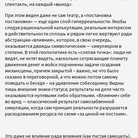
спектакль, на каждый «выход».
При этом виден даже не сам театр, а «постановка
постановки» — еще один слой гиперреальности. Якобы
следуя рациональной калькуляции, реальным интересом
в действительности сплошь и рядом легко жертвуют ради
абстракции «влияния», которое, в свою очередь,
оказывается дважды символическим — симулякром в
степени. В этой геополитике есть «слепая точка»: люди не
видят, не хотят видеть, насколько сотрясающие планету
движения денег и войск подчинены задаче создания
мизансцены, причем закрытой – важно, не что было
сказано в переговорной, а что можно потом самому
поведать о беседе – на удивление собеседнику. Видны
лишь внешние знаки статуса; результаты на деле часто
оказываются нулевыми либо обратными. «Влияние» себе
во вред — классический результат самозабвенной
симуляции, когда сам принцип реальности разрушается
расходованием ресурса по схеме «за ценой не постоим».
Это даже не влияние ради влияния (как пустая самоцель),