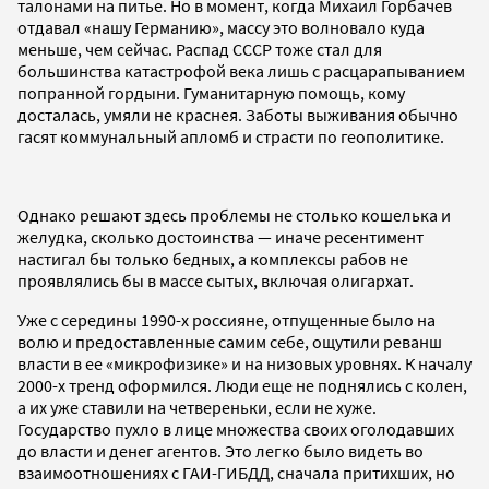
талонами на питье. Но в момент, когда Михаил Горбачев
отдавал «нашу Германию», массу это волновало куда
меньше, чем сейчас. Распад СССР тоже стал для
большинства катастрофой века лишь с расцарапыванием
попранной гордыни. Гуманитарную помощь, кому
досталась, умяли не краснея. Заботы выживания обычно
гасят коммунальный апломб и страсти по геополитике.
Однако решают здесь проблемы не столько кошелька и
желудка, сколько достоинства — иначе ресентимент
настигал бы только бедных, а комплексы рабов не
проявлялись бы в массе сытых, включая олигархат.
Уже с середины 1990-х россияне, отпущенные было на
волю и предоставленные самим себе, ощутили реванш
власти в ее «микрофизике» и на низовых уровнях. К началу
2000-х тренд оформился. Люди еще не поднялись с колен,
а их уже ставили на четвереньки, если не хуже.
Государство пухло в лице множества своих оголодавших
до власти и денег агентов. Это легко было видеть во
взаимоотношениях с ГАИ-ГИБДД, сначала притихших, но