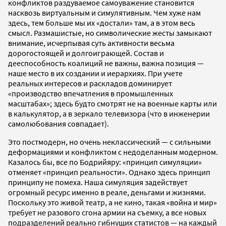
конфликтов раздуваемое самоуважение становится
насквозь виртуальным и симулятивным. Чем хуже нам
здесь, тем больше мы их «достали» там, а в этом весь
смысл. Размашистые, но символические жесты замыкают
внимание, исчерпывая суть активности весьма
дорогостоящей и долгоиграющей. Состав и
дееспособность коалиций не важны, важна позиция —
наше место в их создании и иерархиях. При учете
реальных интересов и раскладов доминирует
«производство впечатления в промышленных
масштабах»; здесь будто смотрят не на военные карты или
в калькулятор, а в зеркало телевизора (что в инженерии
самолюбования совпадает).
Это постмодерн, но очень неклассический — с сильными
деформациями и конфликтом с недоделанным модерном.
Казалось бы, все по Бодрийяру: «принцип симуляции»
отменяет «принцип реальности». Однако здесь принцип
принципу не помеха. Наша симуляция задействует
огромный ресурс именно в реале, деньгами и жизнями.
Поскольку это живой театр, а не кино, такая «война и мир»
требует не разового сгона армии на съемку, а все новых
подразделений реально гибнущих статистов — на каждый