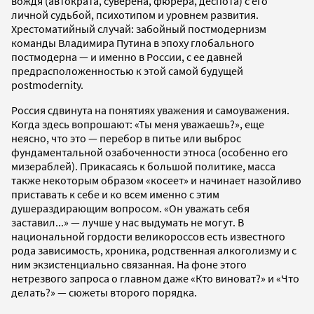
вождя (автократа, суверена, фюрера, деспота) с его
личной судьбой, психотипом и уровнем развития.
Хрестоматийный случай: забойный постмодернизм
команды Владимира Путина в эпоху глобального
постмодерна — и именно в России, с ее давней
предрасположенностью к этой самой будущей
postmodernity.
Россия сдвинута на понятиях уважения и самоуважения.
Когда здесь вопрошают: «Ты меня уважаешь?», еще
неясно, что это — перебор в питье или выброс
фундаментальной озабоченности этноса (особенно его
мизераблей). Прикасаясь к большой политике, масса
также некоторым образом «косеет» и начинает назойливо
приставать к себе и ко всем именно с этим
душераздирающим вопросом. «Он уважать себя
заставил...» — лучше у нас выдумать не могут. В
национальной гордости великороссов есть известного
рода зависимость, хроника, родственная алкоголизму и с
ним экзистенциально связанная. На фоне этого
нетрезвого запроса о главном даже «Кто виноват?» и «Что
делать?» — сюжеты второго порядка.