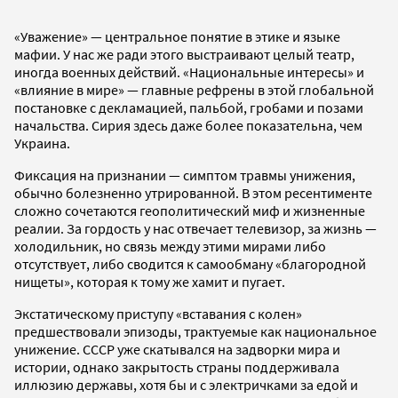
«Уважение» — центральное понятие в этике и языке
мафии. У нас же ради этого выстраивают целый театр,
иногда военных действий. «Национальные интересы» и
«влияние в мире» — главные рефрены в этой глобальной
постановке с декламацией, пальбой, гробами и позами
начальства. Сирия здесь даже более показательна, чем
Украина.
Фиксация на признании — симптом травмы унижения,
обычно болезненно утрированной. В этом ресентименте
сложно сочетаются геополитический миф и жизненные
реалии. За гордость у нас отвечает телевизор, за жизнь —
холодильник, но связь между этими мирами либо
отсутствует, либо сводится к самообману «благородной
нищеты», которая к тому же хамит и пугает.
Экстатическому приступу «вставания с колен»
предшествовали эпизоды, трактуемые как национальное
унижение. СССР уже скатывался на задворки мира и
истории, однако закрытость страны поддерживала
иллюзию державы, хотя бы и с электричками за едой и