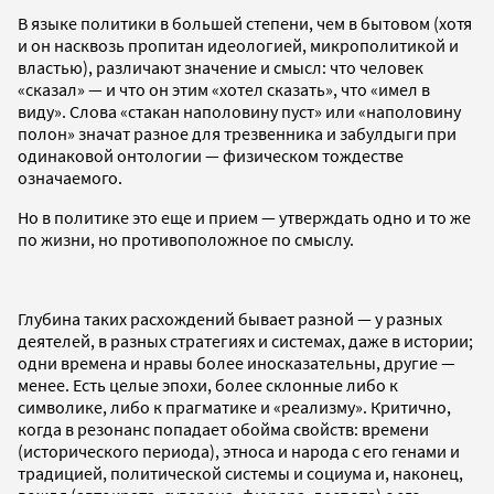
В языке политики в большей степени, чем в бытовом (хотя
и он насквозь пропитан идеологией, микрополитикой и
властью), различают значение и смысл: что человек
«сказал» — и что он этим «хотел сказать», что «имел в
виду». Слова «стакан наполовину пуст» или «наполовину
полон» значат разное для трезвенника и забулдыги при
одинаковой онтологии — физическом тождестве
означаемого.
Но в политике это еще и прием — утверждать одно и то же
по жизни, но противоположное по смыслу.
Глубина таких расхождений бывает разной — у разных
деятелей, в разных стратегиях и системах, даже в истории;
одни времена и нравы более иносказательны, другие —
менее. Есть целые эпохи, более склонные либо к
символике, либо к прагматике и «реализму». Критично,
когда в резонанс попадает обойма свойств: времени
(исторического периода), этноса и народа с его генами и
традицией, политической системы и социума и, наконец,