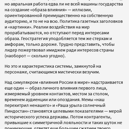
но авральная работа едва ли не всей машины государства
на создание «образа влияния» — иллюзии,
ориентированной преимущественно на собственную
аудиторию, и то не на всю. Политика газетных заголовков
и «картинки». Реалии воздействия на мир
прорабатываются, но отступают перед интересами
образа. Геостратегия уподобляется тем же стерхам и
амфорам, только дороже. Трудно представить, чтобы
лидер пожертвовал имиджем ради интересов страны
(наоборот — сколько угодно).
Но это и характеристика системы, замкнутой на
персонаже, считающимся мистически везучим.
Над симулякром «влияния России в мире» надстраивается
еще один — образ личного влияния первого лица,
измеряемый уровнем контактов, местом за столом,
временем аудиенции или опоздания. Мемы «наш
перехитрил ненашего» и «Раша урыла солнечный
Пиндостан» становятся целевыми показателями — мерой
исторического успеха державы. Потом контрагенты,
привыкшие к симметричной лояльности и таких шуток не
понимающие, ответят еще большим сжатием твоего