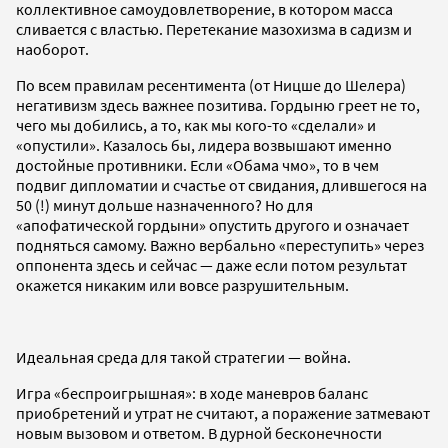
коллективное самоудовлетворение, в котором масса
сливается с властью. Перетекание мазохизма в садизм и
наоборот.
По всем правилам ресентимента (от Ницше до Шелера)
негативизм здесь важнее позитива. Гордыню греет не то,
чего мы добились, а то, как мы кого-то «сделали» и
«опустили». Казалось бы, лидера возвышают именно
достойные противники. Если «Обама чмо», то в чем
подвиг дипломатии и счастье от свидания, длившегося на
50 (!) минут дольше назначенного? Но для
«апофатической гордыни» опустить другого и означает
подняться самому. Важно вербально «переступить» через
оппонента здесь и сейчас — даже если потом результат
окажется никаким или вовсе разрушительным.
Идеальная среда для такой стратегии — война.
Игра «беспроигрышная»: в ходе маневров баланс
приобретений и утрат не считают, а поражение затмевают
новым вызовом и ответом. В дурной бесконечности