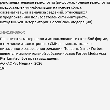
рекомендательные технологии (информационные технологии
предоставления информации на основе сбора,
систематизации и анализа сведений, относящихся
к предпочтениям пользователей сети «Интернет»,
находящихся на территории Российской Федерации)
СМИ2
SPARROW
INFOX
Перепечатка материалов и использование их в любой форме,
в том числе и в электронных СМИ, возможны только с
письменного разрешения редакции. Товарный знак Forbes
является исключительной собственностью Forbes Media Asia
Pte. Limited. Все права защищены.
AO «АС Рус Медиа»
·
2026
16+