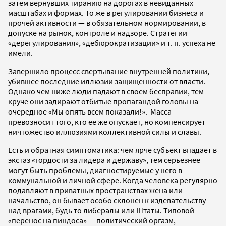
затем вернувших тиранию на дорогах в невиданных
масштабах и формах. То же в регулировании бизнеса и
прочей активности — в обязательном нормировании, в
допуске на рынок, контроле и надзоре. Стратегии
«дерегулирования», «дебюрократизации» и т. п. успеха не
имели.
Завершило процесс свертывание внутренней политики,
убившее последние иллюзии защищенности от власти.
Однако чем ниже люди падают в своем бесправии, тем
круче они задирают отбитые пропагандой головы на
очередное «Мы опять всем показали!». Масса
превозносит того, кто ее же опускает, но компенсирует
ничтожество иллюзиями коллективной силы и славы.
Есть и обратная симптоматика: чем ярче субъект впадает в
экстаз «гордости за лидера и державу», тем серьезнее
могут быть проблемы, диагностируемые у него в
коммунальной и личной сфере. Когда человека регулярно
подавляют в приватных пространствах жена или
начальство, он бывает особо склонен к издевательству
над врагами, будь то либералы или Штаты. Типовой
«перенос на пиндоса» — политический оргазм,