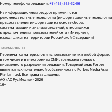
Номер телефона редакции:
+7 (495) 565-32-06
На информационном ресурсе применяются
рекомендательные технологии (информационные технологии
предоставления информации на основе сбора,
систематизации и анализа сведений, относящихся
к предпочтениям пользователей сети «Интернет»,
находящихся на территории Российской Федерации)
СМИ2
SPARROW
INFOX
Перепечатка материалов и использование их в любой форме,
в том числе и в электронных СМИ, возможны только с
письменного разрешения редакции. Товарный знак Forbes
является исключительной собственностью Forbes Media Asia
Pte. Limited. Все права защищены.
AO «АС Рус Медиа»
·
2026
16+