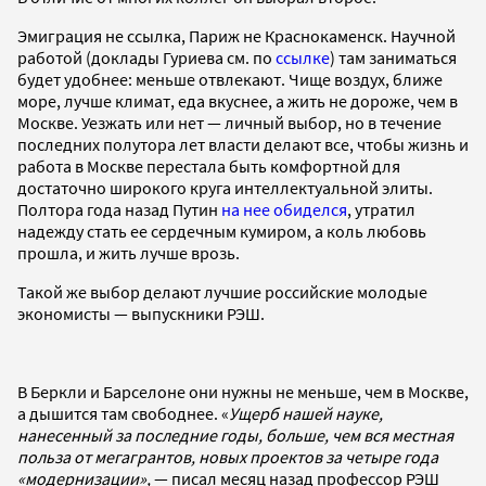
Эмиграция не ссылка, Париж не Краснокаменск. Научной
работой (доклады Гуриева см. по
ссылке
) там заниматься
будет удобнее: меньше отвлекают. Чище воздух, ближе
море, лучше климат, еда вкуснее, а жить не дороже, чем в
Москве. Уезжать или нет — личный выбор, но в течение
последних полутора лет власти делают все, чтобы жизнь и
работа в Москве перестала быть комфортной для
достаточно широкого круга интеллектуальной элиты.
Полтора года назад Путин
на нее обиделся
, утратил
надежду стать ее сердечным кумиром, а коль любовь
прошла, и жить лучше врозь.
Такой же выбор делают лучшие российские молодые
экономисты — выпускники РЭШ.
В Беркли и Барселоне они нужны не меньше, чем в Москве,
а дышится там свободнее. «
Ущерб нашей науке,
нанесенный за последние годы, больше, чем вся местная
польза от мегагрантов, новых проектов за четыре года
«модернизации»,
—
писал месяц назад профессор РЭШ