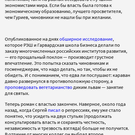
экономистами мира. Если бы власть была готова к
экономическому образованию, лучшего просветителя,
чем Гуриев, чиновники не нашли бы при желании.
Опубликованное на днях
обширное исследование
,
которое РЭШ и Гарвардская школа бизнеса делали по
заказу многочисленных российских институтов развития,
— его прощальный поклон — производит грустное
впечатление. Это попытка сказать чиновникам и
госменеджерам, что надо делать, но так, чтобы их не
обидеть. И с пониманием, что едва ли послушают: караван
давно развернулся в противоположную сторону, а
проповедовать вегетарианство
диким львам — занятие
для святых.
Теперь роман с властью закончен. Наверное, около года
назад, когда Сергей
писал
о репрессиях, ему уже стало
понятно, что усидеть на двух стульях (продолжать
консультировать власть и сохранять честность,
независимость и трезвость взгляда) больше не получится.
В отличие от многих коллег он выбрал второе.