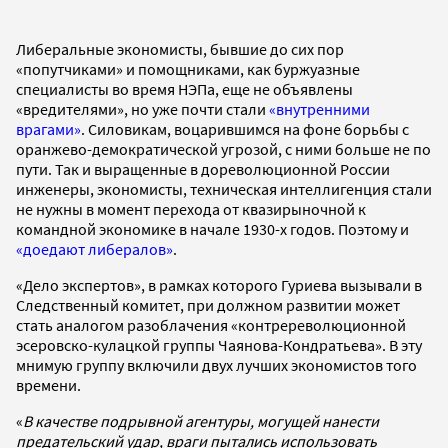
Либеральные экономисты, бывшие до сих пор
«попутчиками» и помощниками, как буржуазные
специалисты во время НЭПа, еще не объявлены
«вредителями», но уже почти стали
«внутренними
врагами»
. Силовикам, воцарившимся на фоне борьбы с
оранжево-демократической угрозой, с ними больше не по
пути. Так и выращенные в дореволюционной России
инженеры, экономисты, техническая интеллигенция стали
не нужны в момент перехода от квазирыночной к
командной экономике в начале 1930-х годов. Поэтому и
«доедают либералов»
.
«Дело экспертов», в рамках которого Гуриева вызывали в
Следственный комитет, при должном развитии может
стать аналогом разоблачения «контререволюционной
эсеровско-кулацкой группы Чаянова-Кондратьева». В эту
мнимую группу включили двух лучших экономистов того
времени.
«
В качестве подрывной агентуры, могущей нанести
предательский удар, враги пытались использовать