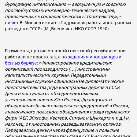
буржуазную интеллигенцию — верхушечную и среднюю
прослойку старых инженерно-технических кадров,
привлеченных к социалистическому строительству
», –
пишет
В. Минаев в книге «Подрывная работа иностранных
разведок в СССР» (М.,Воениздат НКО СССР, 1940).
Разумеется, против молодой советской республики они
работали не просто так, а
по заданиям иностранцев и
беглых буржуа
: «
Финансирование вредительских
организаций производилось […] иностранными
капиталистическими кругами. Передаточными
инстанциями служили официальные дипломатические
представительства ряда иностранных держав в СССР.
Деньги поступали от объединения бывших
углепромышленников Юга России, французского
объединения бывших владельцев предприятий в России,
аналогичного польского объединения и ряда германских
фирм (АЕГ, Эйкгофа, Кестера, Сименс и Шуккерта и т. д.) и,
наконец, от иностранных разведывательных органов.
Передавались деньги через французские и польские
официальные представительства в СССР или при поездке