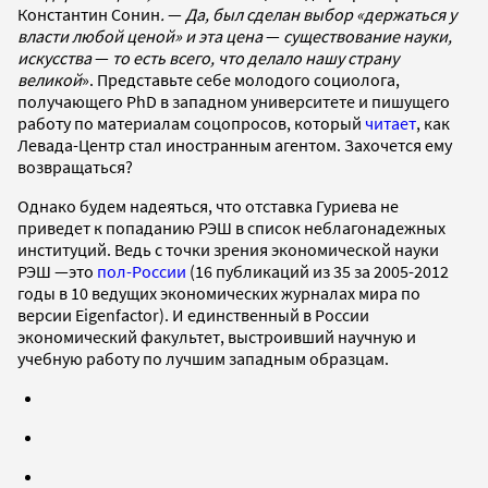
Константин Сонин
.
—
Да, был сделан выбор «держаться у
власти любой ценой» и эта цена
—
существование науки,
искусства
—
то есть всего, что делало нашу страну
великой
». Представьте себе молодого социолога,
получающего PhD в западном университете и пишущего
работу по материалам соцопросов, который
читает
, как
Левада-Центр стал иностранным агентом. Захочется ему
возвращаться?
Однако будем надеяться, что отставка Гуриева не
приведет к попаданию РЭШ в список неблагонадежных
институций. Ведь с точки зрения экономической науки
РЭШ —это
пол-России
(16 публикаций из 35 за 2005-2012
годы в 10 ведущих экономических журналах мира по
версии Eigenfactor). И единственный в России
экономический факультет, выстроивший научную и
учебную работу по лучшим западным образцам.