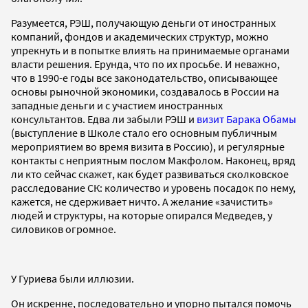
Разумеется, РЭШ, получающую деньги от иностранных
компаний, фондов и академических структур, можно
упрекнуть и в попытке влиять на принимаемые органами
власти решения. Ерунда, что по их просьбе. И неважно,
что в 1990-е годы все законодательство, описывающее
основы рыночной экономики, создавалось в России на
западные деньги и с участием иностранных
консультантов. Едва ли забыли РЭШ и
визит Барака Обамы
(выступление в Школе стало его основным публичным
мероприятием во время визита в Россию), и регулярные
контакты с неприятным послом Макфолом. Наконец, вряд
ли кто сейчас скажет, как будет развиваться сколковское
расследование СК: количество и уровень посадок по нему,
кажется, не сдерживает ничто. А желание «зачистить»
людей и структуры, на которые опирался Медведев, у
силовиков огромное.
У Гуриева были иллюзии.
Он искренне, последовательно и упорно пытался помочь