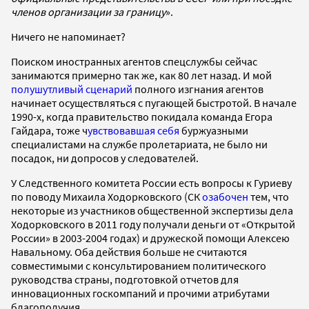
членов организации за границу
».
Ничего не напоминает?
Поиском иностранных агентов спецслужбы сейчас
занимаются примерно так же, как 80 лет назад. И мой
полушутливый сценарий
полного изгнания агентов
начинает осуществляться с пугающей быстротой. В начале
1990-х, когда правительство покидала команда Егора
Гайдара, тоже ч
увствовавшая себя
буржуазными
специалистами на службе пролетариата, не было ни
посадок, ни допросов у следователей.
У Следственного комитета России есть вопросы к Гуриеву
по поводу Михаила Ходорковского (СК
озабочен
тем, что
некоторые из участников общественной экспертизы дела
Ходорковского в 2011 году получали деньги от «Открытой
России» в 2003-2004 годах) и дружеской помощи Алексею
Навальному. Оба действия больше не считаются
совместимыми с консультированием политического
руководства страны, подготовкой отчетов для
инновационных госкомпаний и прочими атрибутами
благополучия.