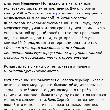
Дмитрию Медведеву. Мог даже стать начальником
экспертного управления президента. Думал строить
кампус РЭШ в Сколково,
интегрируя ее
с патронируемой
Медведевым бизнес-школой. Работал в советах
директоров нескольких госкомпаний. В 2011 году, когда
Медведев еще думал о втором сроке, Гуриев размышлял о
его возможной предвыборной платформе. Правильно
подкованные следователи, по цитировавшейся уже
книжке 1940 года, должны интерпретировать это так:
«
Основным методом маскировки они избирают
лицемерно-показную «преданность» делу пролетарской
революции и социалистического строительства
».
Роман с властью не испортил Гуриева в отличие от
множества других экономистов.
Хотя в течение нескольких лет он слегка перебарщивал с
цитированием Медведева и, бывало, обходил скользкие
темы — но не более того. Для последнего же работа с
Гуриевым, наверное, была в ряду других попыток казаться
модным и современным. Ведь Сергей — один из немногих
людей, кто может как изъясняться на языке, понятном
политикам, так и на равных беседовать с лучшими