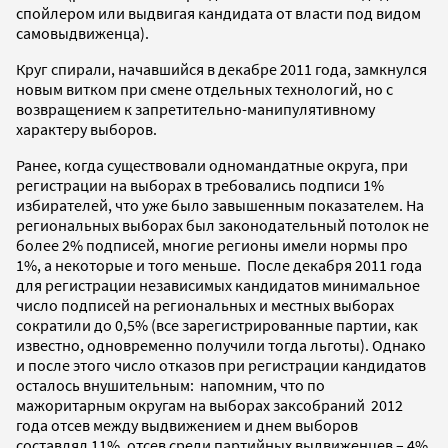
спойлером или выдвигая кандидата от власти под видом
самовыдвиженца).
Круг спирали, начавшийся в декабре 2011 года, замкнулся
новым витком при смене отдельных технологий, но с
возвращением к запретительно-манипулятивному
характеру выборов.
Ранее, когда существовали одномандатные округа, при
регистрации на выборах в требовались подписи 1%
избирателей, что уже было завышенным показателем. На
региональных выборах был законодательный потолок не
более 2% подписей, многие регионы имели нормы про
1%, а некоторые и того меньше. После декабря 2011 года
для регистрации независимых кандидатов минимальное
число подписей на региональных и местных выборах
сократили до 0,5% (все зарегистрированные партии, как
известно, одновременно получили тогда льготы). Однако
и после этого число отказов при регистрации кандидатов
осталось внушительным: напомним, что по
мажоритарным округам на выборах заксобраний 2012
года отсев между выдвижением и днем выборов
составлял 11%, отсев среди партийных выдвиженцев – 4%,