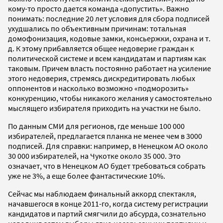
кому-то просто дается команда «допустить». Важно
понимать: последние 20 лет условия для сбора подписей
ухудшались по объективным причинам: тотальная
домофонизация, кодовые замки, консьержки, охрана и т.
д. К этому прибавляется общее недоверие граждан к
политической системе и всем кандидатам и партиям как
таковым. Причем власть постоянно работает на усиление
этого недоверия, стремясь дискредитировать любых
оппонентов и насколько возможно «подморозить»
конкуренцию, чтобы никакого желания у самостоятельно
мыслящего избирателя приходить на участки не было.
По данным СМИ для регионов, где меньше 100 000
избирателей, предлагается планка не менее чем в 3000
подписей. Для справки: например, в Ненецком АО около
30 000 избирателей, на Чукотке около 35 000. Это
означает, что в Ненецком АО будет требоваться собрать
уже не 3%, а еще более фантастические 10%.
Сейчас мы наблюдаем финальный аккорд спектакля,
начавшегося в конце 2011-го, когда систему регистрации
кандидатов и партий смягчили до абсурда, сознательно