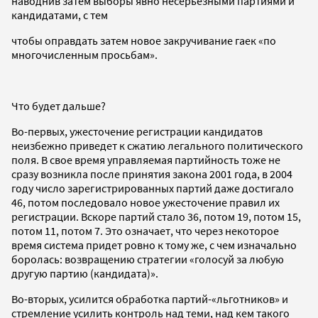
наводнив затем выборы явно несерьезными партиями и
кандидатами, с тем
чтобы оправдать затем новое закручивание гаек «по
многочисленным просьбам».
Что будет дальше?
Во-первых, ужесточение регистрации кандидатов
неизбежно приведет к сжатию легального политического
поля. В свое время управляемая партийность тоже не
сразу возникла после принятия закона 2001 года, в 2004
году число зарегистрированных партий даже достигало
46, потом последовало новое ужесточение правил их
регистрации. Вскоре партий стало 36, потом 19, потом 15,
потом 11, потом 7. Это означает, что через некоторое
время система придет ровно к тому же, с чем изначально
боролась: возвращению стратегии «голосуй за любую
другую партию (кандидата)».
Во-вторых, усилится обработка партий-«льготников» и
стремление усилить контроль над теми, над кем такого