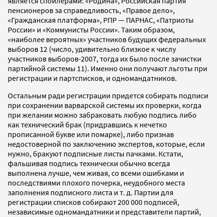
является спойлерами: «Родина», Российская партия
пенсионеров за справедливость, «Правое дело»,
«Гражданская платформа», РПР — ПАРНАС, «Патриоты
России» и «Коммунисты России». Таким образом,
«наиболее вероятных» участников будущих федеральных
выборов 12 (число, удивительно близкое к числу
участников выборов-2007, тогда их было после зачистки
партийной системы 11). Именно они получают льготы при
регистрации и партсписков, и одномандатников.
Остальным ради регистрации придется собирать подписи
при сохранении варварской системы их проверки, когда
при желании можно забраковать любую подпись либо
как технический брак (придравшись к нечетко
прописанной букве или помарке), либо признав
недостоверной по заключению экспертов, которые, если
нужно, бракуют подписные листы пачками. Кстати,
фальшивая подпись технически обычно всегда
выполнена лучше, чем живая, со всеми ошибками и
последствиями плохого почерка, неудобного места
заполнения подписного листа и т. д. Партии для
регистрации списков собирают 200 000 подписей,
независимые одномандатники и представители партий,