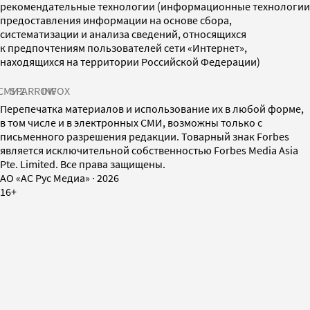
рекомендательные технологии (информационные технологии
предоставления информации на основе сбора,
систематизации и анализа сведений, относящихся
к предпочтениям пользователей сети «Интернет»,
находящихся на территории Российской Федерации)
СМИ2
SPARROW
INFOX
Перепечатка материалов и использование их в любой форме,
в том числе и в электронных СМИ, возможны только с
письменного разрешения редакции. Товарный знак Forbes
является исключительной собственностью Forbes Media Asia
Pte. Limited. Все права защищены.
AO «АС Рус Медиа»
·
2026
16+