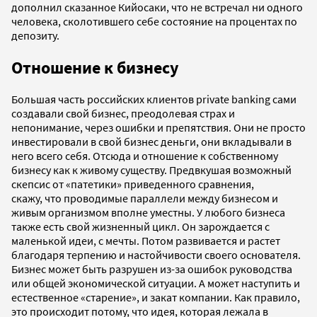
дополнил сказанное Кийосаки, что не встречал ни одного
человека, сколотившего себе состояние на процентах по
депозиту.
Отношение к бизнесу
Большая часть российских клиентов private banking сами
создавали свой бизнес, преодолевая страх и
непонимание, через ошибки и препятствия. Они не просто
инвестировали в свой бизнес деньги, они вкладывали в
него всего себя. Отсюда и отношение к собственному
бизнесу как к живому существу. Предвкушая возможный
скепсис от
«патетики» приведенного сравнения,
скажу, что проводимые параллели между бизнесом и
живым организмом вполне уместны. У любого бизнеса
также есть свой жизненный цикл. Он зарождается с
маленькой идеи, с мечты. Потом развивается и растет
благодаря терпению и настойчивости своего основателя.
Бизнес может быть разрушен из-за ошибок руководства
или общей экономической ситуации. А может наступить и
естественное «старение», и закат компании. Как правило,
это происходит потому, что идея, которая лежала в