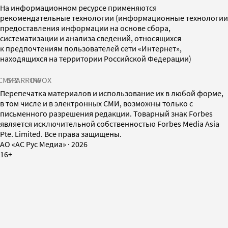
На информационном ресурсе применяются
рекомендательные технологии (информационные технологии
предоставления информации на основе сбора,
систематизации и анализа сведений, относящихся
к предпочтениям пользователей сети «Интернет»,
находящихся на территории Российской Федерации)
СМИ2
SPARROW
INFOX
Перепечатка материалов и использование их в любой форме,
в том числе и в электронных СМИ, возможны только с
письменного разрешения редакции. Товарный знак Forbes
является исключительной собственностью Forbes Media Asia
Pte. Limited. Все права защищены.
AO «АС Рус Медиа»
·
2026
16+