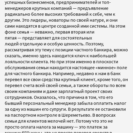
успешных бизнесменов, предпринимателей и топ-
менеджеров крупных компаний
—
предъявление
радикально более высоких требований к себе, чем к
другим. Это лидеры, новаторы по своей натуре, и они
сами находятся в центре созданной ими системы. На этом
фоне семья
—
неважно, первая вторая или
пятая
—
представляет для состоятельных
людей отдельную и особую ценность. Поэтому,
рассматривая эту тему с позиции частного банкира, можно
сказать, именно здесь находится ключ к наибольшей
лояльности клиента. Но при этом именно в плоскости
обслуживания семьи находится настоящее
«минное» поле
для частного банкира. Например, недавно к нам в банк
перевел все свои средства крупный клиент, кроме того, он
перевел счета всей своей семьи, а также обороты по всем
своим компаниям и даже зарплатный проект своих
сотрудников. Оказалось, что причина в том, что его
бывший персональный менеджер забыла оплатить налог
за одну из машин его супруги. В результате ее остановили
на паспортном контроле в Шереметьево. В вопросах
семьи для клиентов мелочей нет. Потому что это не
просто оплата налога за машину — это платеж за
машину ЕГО жены, это не просто перевод средств в