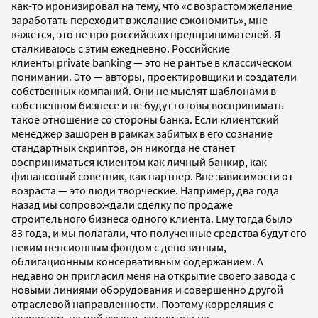
как-то иронизировал на тему, что «с возрастом желание
заработать переходит в желание сэкономить», мне
кажется, это не про российских предпринимателей. Я
сталкиваюсь с этим ежедневно. Российские
клиенты private banking — это не рантье в классическом
понимании. Это — авторы, проектировщики и создатели
собственных компаний. Они не мыслят шаблонами в
собственном бизнесе и не будут готовы воспринимать
такое отношение со стороны банка. Если клиентский
менеджер зашорен в рамках забитых в его сознание
стандартных скриптов, он никогда не станет
восприниматься клиентом как личный банкир, как
финансовый советник, как партнер. Вне зависимости от
возраста — это люди творческие. Например, два года
назад мы сопровождали сделку по продаже
строительного бизнеса одного клиента. Ему тогда было
83 года, и мы полагали, что полученные средства будут его
неким пенсионным фондом с депозитным,
облигационным консервативным содержанием. А
недавно он пригласил меня на открытие своего завода с
новыми линиями оборудования и совершенно другой
отраслевой направленности. Поэтому корреляция с