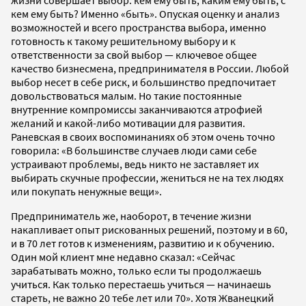
жизни совершает выбор: кем ему быть, каким ему быть, с
кем ему быть? Именно «быть». Опуская оценку и анализ
возможностей и всего пространства выбора, именно
готовность к такому решительному выбору и к
ответственности за свой выбор — ключевое общее
качество бизнесмена, предпринимателя в России. Любой
выбор несет в себе риск, и большинство предпочитает
довольствоваться малым. Но такие постоянные
внутренние компромиссы заканчиваются атрофией
желаний и какой-либо мотивации для развития.
Раневская в своих воспоминаниях об этом очень точно
говорила: «В большинстве случаев люди сами себе
устраивают проблемы, ведь никто не заставляет их
выбирать скучные профессии, жениться не на тех людях
или покупать ненужные вещи».
Предприниматель же, наоборот, в течение жизни
накапливает опыт рискованных решений, поэтому и в 60,
и в 70 лет готов к изменениям, развитию и к обучению.
Один мой клиент мне недавно сказал: «Сейчас
зарабатывать можно, только если ты продолжаешь
учиться. Как только перестаешь учиться — начинаешь
стареть, не важно 20 тебе лет или 70». Хотя Жванецкий