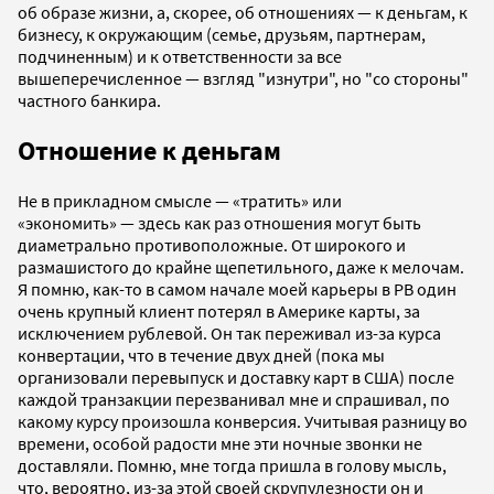
об образе жизни, а, скорее, об отношениях
—
к деньгам, к
бизнесу, к окружающим (семье, друзьям, партнерам,
подчиненным) и к ответственности за все
вышеперечисленное
— взгляд "изнутри", но "со стороны"
частного банкира.
Отношение к деньгам
Не в прикладном смысле — «тратить» или
«экономить» — здесь как раз отношения могут быть
диаметрально противоположные. От широкого и
размашистого до крайне щепетильного, даже к мелочам.
Я помню, как-то в самом начале моей карьеры в РВ один
очень крупный клиент потерял в Америке карты, за
исключением рублевой. Он так переживал из-за курса
конвертации, что в течение двух дней (пока мы
организовали перевыпуск и доставку карт в США) после
каждой транзакции перезванивал мне и спрашивал, по
какому курсу произошла конверсия. Учитывая разницу во
времени, особой радости мне эти ночные звонки не
доставляли. Помню, мне тогда пришла в голову мысль,
что, вероятно, из-за этой своей скрупулезности он и