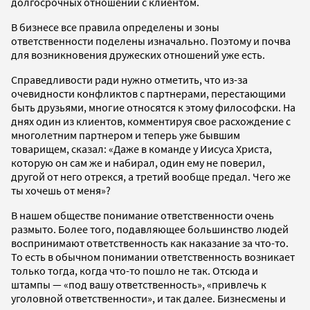
долгосрочных отношений с клиентом.
В бизнесе все правила определены и зоны
ответственности поделены изначально. Поэтому и почва
для возникновения дружеских отношений уже есть.
Справедливости ради нужно отметить, что из-за
очевидности конфликтов с партнерами, перестающими
быть друзьями, многие относятся к этому философски. На
днях один из клиентов, комментируя свое расхождение с
многолетним партнером и теперь уже бывшим
товарищем, сказал:
«Даже в команде у Иисуса Христа,
которую он сам же и набирал, один ему не поверил,
другой от него отрекся, а третий вообще предал. Чего же
ты хочешь от меня
»?
В нашем обществе понимание ответственности очень
размыто. Более того, подавляющее большинство людей
воспринимают ответственность как наказание за что-то.
То есть в обычном понимании ответственность возникает
только тогда, когда что-то пошло не так. Отсюда и
штампы
—
«под вашу ответственность», «привлечь к
уголовной ответственности», и так далее. Бизнесмены и