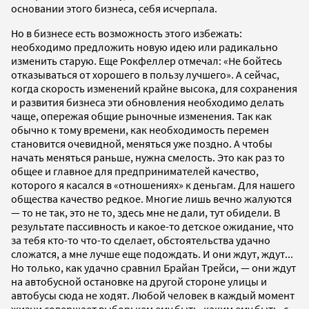
основании этого бизнеса, себя исчерпала.
Но в бизнесе есть возможность этого избежать:
необходимо предложить новую идею или радикально
изменить старую. Еще Рокфеллер отмечал:
«Н
е бойтесь
отказываться от хорошего в пользу лучшего
». А сейчас,
когда скорость изменений крайне высока, для сохранения
и развития бизнеса эти обновления необходимо делать
чаще, опережая общие рыночные изменения. Так как
обычно к тому времени, как необходимость перемен
становится очевидной, меняться уже поздно. А чтобы
начать меняться раньше, нужна смелость. Это как раз то
общее и главное для предпринимателей качество,
которого я касался в «отношениях» к деньгам. Для нашего
общества качество редкое. Многие лишь вечно жалуются
— то не так, это не то, здесь мне не дали, тут обидели. В
результате пассивность и какое-то детское ожидание, что
за тебя кто-то что-то сделает, обстоятельства удачно
сложатся, а мне лучше еще подождать. И они ждут, ждут...
Но только, как удачно сравнил Брайан Трейси, — они ждут
на автобусной остановке на другой стороне улицы и
автобусы сюда не ходят. Любой человек в каждый момент