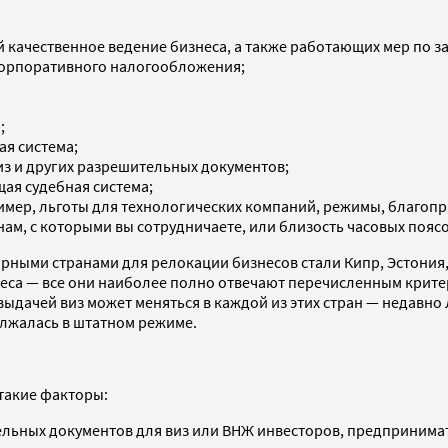
ачественное ведение бизнеса, а также работающих мер по за
корпоративного налогообложения;
;
я система;
з и других разрешительных документов;
ая судебная система;
мер, льготы для технологических компаний, режимы, благопр
нам, с которыми вы сотрудничаете, или близость часовых поясо
рными странами для релокации бизнесов стали Кипр, Эстония,
неса — все они наиболее полно отвечают перечисленным крите
 выдачей виз может меняться в каждой из этих стран — недавно
олжалась в штатном режиме.
 такие факторы:
ьных документов для виз или ВНЖ инвесторов, предпринимат