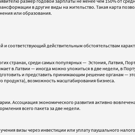
вителю размер годовой зарплаты не менее чем 150% от средне
 трансформации в другие виды на жительство. Такая карта поз
нения или образования.
й и соответствующий действительным обстоятельствам характе
гих странах, среди самых популярных — Эстония, Латвия, Порт
ает в Латвии — иногда можно уложиться в две недели, в Порту
дготовить и представить принимающим решение органам — это
 продукта), возможность масштабирования бизнеса.
ии. Ассоциация экономического развития активно вовлечена 
формления всего пакета за две недели.
учения визы через инвестиции или уплату паушального налого