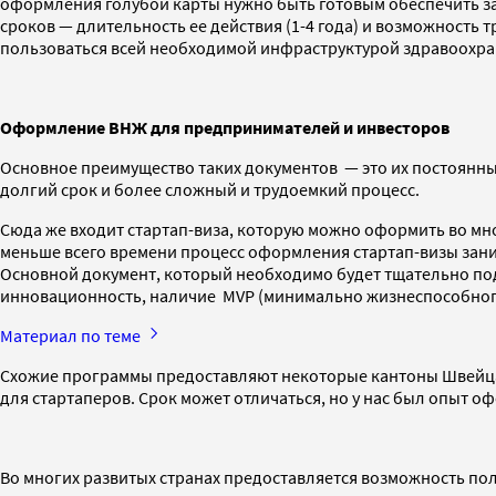
оформления голубой карты нужно быть готовым обеспечить зая
сроков — длительность ее действия (1-4 года) и возможность
пользоваться всей необходимой инфраструктурой здравоохра
Оформление ВНЖ для предпринимателей и инвесторов
Основное преимущество таких документов — это их постоянны
долгий срок и более сложный и трудоемкий процесс.
Сюда же входит стартап-виза, которую можно оформить во мно
меньше всего времени процесс оформления стартап-визы заним
Основной документ, который необходимо будет тщательно по
инновационность, наличие MVP (минимально жизнеспособного
Материал по теме
Схожие программы предоставляют некоторые кантоны Швейцар
для стартаперов. Срок может отличаться, но у нас был опыт о
Во многих развитых странах предоставляется возможность пол