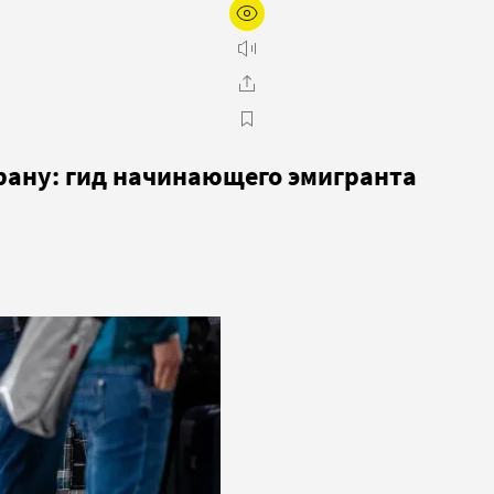
трану: гид начинающего эмигранта