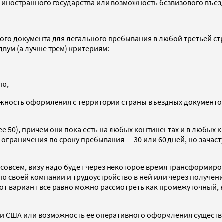
т иностранного государства или возможность безвизового въе
ого документа для легального пребывания в любой третьей ст
вум (а лучше трем) критериям:
ию,
жность оформления с территории страны въездных документов 
ее 50), причем они пока есть на любых континентах и в любых 
ограничения по сроку пребывания — 30 или 60 дней, но зачаст
асовсем, визу надо будет через некоторое время трансформиро
ю своей компании и трудоустройство в ней или через получени
тот вариант все равно можно рассмотреть как промежуточный, 
и США или возможность ее оперативного оформления существе