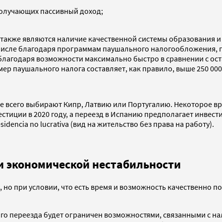
олучающих пассивный доход;
.
акже являются наличие качественной системы образования и 
 числе благодаря программам паушального налогообложения,
 (благодаря возможности максимально быстро в сравнении с 
мер паушального налога составляет, как правило, выше 250 00
е всего выбирают Кипр, Латвию или Португалию. Некоторое в
стиции в 2020 году, а переезд в Испанию предполагает инвест
encia no lucrativa (вид на жительство без права на работу).
 и экономической нестабильности
но при условии, что есть время и возможность качественно под
го переезда будет ограничен возможностями, связанными с на