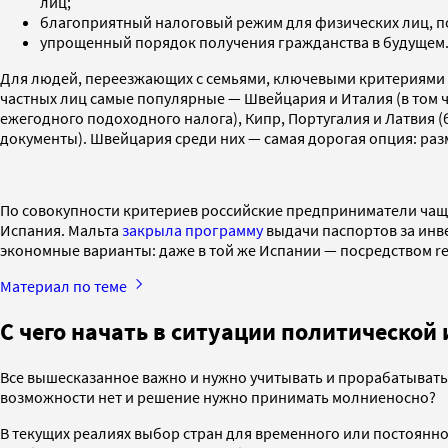
лиц;
благоприятный налоговый режим для физических лиц, п
упрощенный порядок получения гражданства в будущем
Для людей, переезжающих с семьями, ключевыми критериями т
частных лиц самые популярные — Швейцария и Италия (в том
ежегодного подоходного налога), Кипр, Португалия и Латвия
документы). Швейцария среди них — самая дорогая опция: раз
По совокупности критериев российские предприниматели чащ
Испания. Мальта
закрыла программу
выдачи паспортов за инве
экономные варианты: даже в той же Испании — посредством resid
Материал по теме
С чего начать в ситуации политической
Все вышесказанное важно и нужно учитывать и прорабатывать, 
возможности нет и решение нужно принимать молниеносно?
В текущих реалиях выбор стран для временного или постоянно