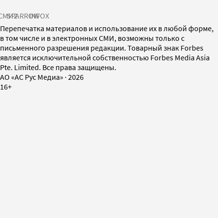
СМИ2
SPARROW
INFOX
Перепечатка материалов и использование их в любой форме,
в том числе и в электронных СМИ, возможны только с
письменного разрешения редакции. Товарный знак Forbes
является исключительной собственностью Forbes Media Asia
Pte. Limited. Все права защищены.
AO «АС Рус Медиа»
·
2026
16+