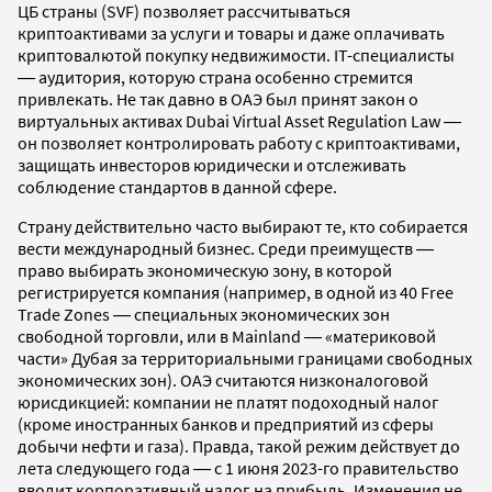
ЦБ страны (SVF) позволяет рассчитываться
криптоактивами за услуги и товары и даже оплачивать
криптовалютой покупку недвижимости. IT-специалисты
― аудитория, которую страна особенно стремится
привлекать. Не так давно в ОАЭ был принят закон о
виртуальных активах Dubai Virtual Asset Regulation Law ―
он позволяет контролировать работу с криптоактивами,
защищать инвесторов юридически и отслеживать
соблюдение стандартов в данной сфере.
Страну действительно часто выбирают те, кто собирается
вести международный бизнес. Среди преимуществ ―
право выбирать экономическую зону, в которой
регистрируется компания (например, в одной из 40 Free
Trade Zones ― специальных экономических зон
свободной торговли, или в Mainland ― «материковой
части» Дубая за территориальными границами свободных
экономических зон). ОАЭ считаются низконалоговой
юрисдикцией: компании не платят подоходный налог
(кроме иностранных банков и предприятий из сферы
добычи нефти и газа). Правда, такой режим действует до
лета следующего года ― с 1 июня 2023-го правительство
вводит корпоративный налог на прибыль. Изменения не