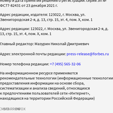
номер и дата принятия решения о регистрации: серия Эл №
ФС77-82431 от 23 декабря 2021 г.
Адрес редакции, издателя: 123022, г. Москва, ул.
Звенигородская 2-я, д. 13, стр. 15, эт. 4, пом. X, ком. 1
Адрес редакции: 123022, г. Москва, ул. Звенигородская 2-я, д.
13, стр. 15, эт. 4, пом. X, ком. 1
Главный редактор: Мазурин Николай Дмитриевич
Адрес электронной почты редакции:
press-release@forbes.ru
Номер телефона редакции:
+7 (495) 565-32-06
На информационном ресурсе применяются
рекомендательные технологии (информационные технологии
предоставления информации на основе сбора,
систематизации и анализа сведений, относящихся
к предпочтениям пользователей сети «Интернет»,
находящихся на территории Российской Федерации)
СМИ2
SPARROW
INFOX