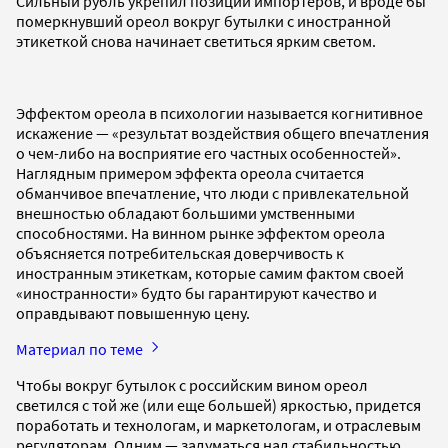
Сильный рубль укрепил позиции импортеров, и вроде бы
померкнувший ореол вокруг бутылки с иностранной
этикеткой снова начинает светиться ярким светом.
Эффектом ореола в психологии называется когнитивное
искажение — «результат воздействия общего впечатления
о чем-либо на восприятие его частных особенностей».
Наглядным примером эффекта ореола считается
обманчивое впечатление, что люди с привлекательной
внешностью обладают большими умственными
способностями. На винном рынке эффектом ореола
объясняется потребительская доверчивость к
иностранным этикеткам, которые самим фактом своей
«иностранности» будто бы гарантируют качество и
оправдывают повышенную цену.
Материал по теме
Чтобы вокруг бутылок с российским вином ореол
светился с той же (или еще большей) яркостью, придется
поработать и технологам, и маркетологам, и отраслевым
регуляторам. Одним — задуматься над стабильностью