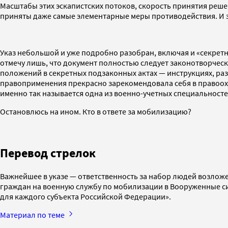
Масштабы этих эскапистских потоков, скорость принятия реш
приняты даже самые элементарные меры противодействия. И э
Указ небольшой и уже подробно разобран, включая и «секрет
отмечу лишь, что документ полностью следует законотворче
положений в секретных подзаконных актах — инструкциях, раз
правоприменения прекрасно зарекомендовала себя в правоохр
именно так называется одна из военно-учетных специальност
Остановлюсь на ином. Кто в ответе за мобилизацию?
Перевод стрелок
Важнейшее в указе — ответственность за набор людей возлож
граждан на военную службу по мобилизации в Вооруженные с
для каждого субъекта Российской Федерации».
Материал по теме