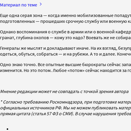
Материал по теме
Еще одна серая зона — когда именно мобилизованные попадут
подготовленных — прошедших срочную службу или военную к
Однако воспоминания о службе в армии или о военной кафедре
гранат, глубина окопов — кому это надо? Воевать же не собир
Генералы же мыслят и докладывают иначе. На их взгляд, безуп
одеться, обуться, собраться — и на рубежи. А то и далее. Кон
Одно знаю точно. Все опытные высшие бюрократы сейчас запас
изменится. Но это потом. Любое «потом» сейчас находится за
Мнение редакции может не совпадать с точкой зрения автора
* Согласно требованию Роскомнадзора, при подготовке матер
официальных источников РФ. Мы не можем публиковать матери
прямая цитата (статья 57 ФЗ о СМИ). В случае нарушения треб