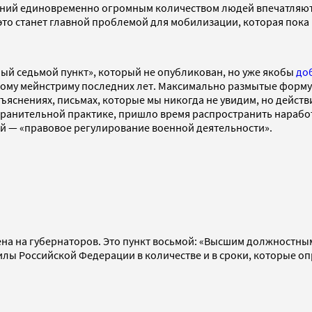
ений единовременно огромным количеством людей впечатляют. 
то станет главной проблемой для мобилизации, которая пока 
ный седьмой пункт», который не опубликован, но уже якобы
до
скому мейнстриму последних лет. Максимально размытые форм
ъяснениях, письмах, которые мы никогда не увидим, но дейст
анительной практике, пришло время распространить наработк
ей — «правовое регулирование военной деятельности».
ена на губернаторов. Это пункт восьмой: «Высшим должностн
илы Российской Федерации в количестве и в сроки, которые 