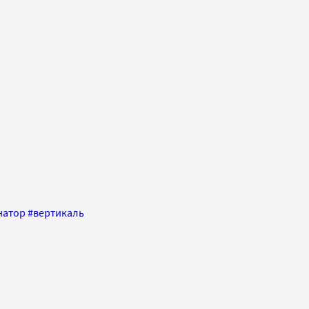
натор
#
вертикаль