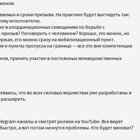
гионов:
емых и сроки призыва. На практике будет выглядеть так:
угому исполнителю.
аже в координационных совещаниях по борьбе с
ь призыв? Поговорить с человеком? Хорошо, это можно, но
держан, его можно сразу на мобилизационный пункт.
 и пункты пропуска на границе — все это вне компетенции
онов, принять участие в постоянных межведомственных
еваюсь, что во всех силовых ведомствах уже разработаны и
 расширить.
Telegram-каналы и смотрят ролики на YouTube. Все видят
быстро, а вот потом начнутся проблемы. Кто будет виноват?