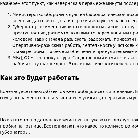
Разберем этот пункт, как наверняка в первые же минуты посл
Министерство обороны в лучшей бюрократической позици
военные дают квоты, ставят сроки и жалуются наверх, е
Губернатор не имеет никакого влияния на силовые струк
преступностью, разве что по каким-то персональным при
человека надо сначала разыскать, задержать, привезти н
Оперативно-разыскная работа, деятельность участковых
главы региона. Но без них обеспечить принудительные
МВД, ФСБ, Генпрокуратура, Следственный комитет в указ
рабочих группах не дано. Это автоматически исключает 
Как это будет работать
Конечно, все главы субъектов уже пообщались с силовиками. Б
спущены на места планы: участковым усилить, оперативным 
Но вот кто точно детально изучил пункты указа и выдохнул, та
пробки на границе. Все понимают, что какое-то количество м
Губернаторы.