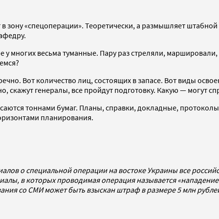
 в зону «спецоперации». Теоретически, а размышляет штабной
афедру.
 у многих весьма туманные. Пару раз стреляли, маршировали,
аемся?
речно. Вот количество лиц, состоящих в запасе. Вот виды осво
ечно, скажут генералы, все пройдут подготовку. Какую — могут 
аются тоннами бумаг. Планы, справки, докладные, протоколы 
 горизонтами планирования.
иалов о специальной операции на востоке Украины все росси
алы, в которых проводимая операция называется «нападением
ования со СМИ может быть взыскан штраф в размере 5 млн рубл