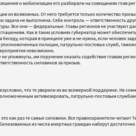
е решения о мобилизации его разбирали на совещаниях глав ре
и из возможных. От него требуется только количество призыва
сли задача не выполнена. Себе контроль — ответственность др
туры. Все они — федеральные. Главы регионов не участвуют д
глашениям. Как в таких условиях губернатор может обеспечит
а беседу, которая в принципе уже и не нужна, если человек за
 уполномоченных полиции, патрульно-постовых служб, таможня
 мероприятия невозможно.
е не упомянуты, им поручение оказать содействие главам реги
ответственность силовиков за призыв.
езусловно, что те уверили их во всемерной поддержке. Не сомн
уполномоченным активизировать, патрульно-постовым службам
к это как раз те самые силовики. Все правоохранители читают 
обилизованных из числа инертных граждан наберут достаточно 