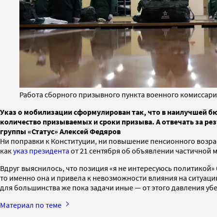
Работа сборного призывного пункта военного комиссари
Указ о мобилизации сформулирован так, что в наилучшей б
количество призываемых и сроки призыва. А отвечать за ре
группы «Статус» Алексей Федяров
Ни поправки к Конституции, ни повышение пенсионного возрас
как
указ президента
от 21 сентября об объявлении частичной 
Вдруг выяснилось, что позиция «я не интересуюсь политикой» 
то именно она и привела к невозможности влияния на ситуацию
для большинства же пока задачи иные — от этого давления уб
Материал по теме