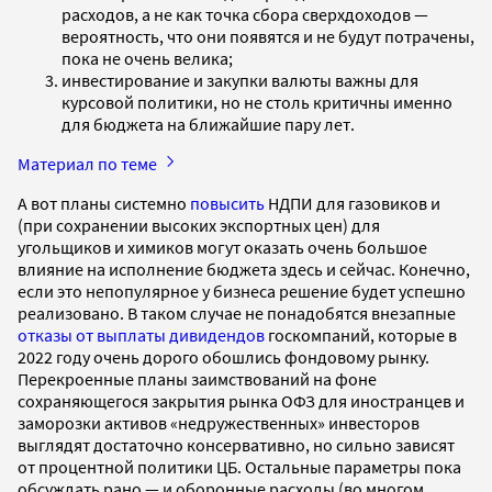
расходов, а не как точка сбора сверхдоходов —
вероятность, что они появятся и не будут потрачены,
пока не очень велика;
инвестирование и закупки валюты важны для
курсовой политики, но не столь критичны именно
для бюджета на ближайшие пару лет.
Материал по теме
А вот планы системно
повысить
НДПИ для газовиков и
(при сохранении высоких экспортных цен) для
угольщиков и химиков могут оказать очень большое
влияние на исполнение бюджета здесь и сейчас. Конечно,
если это непопулярное у бизнеса решение будет успешно
реализовано. В таком случае не понадобятся внезапные
отказы от выплаты дивидендов
госкомпаний, которые в
2022 году очень дорого обошлись фондовому рынку.
Перекроенные планы заимствований на фоне
сохраняющегося закрытия рынка ОФЗ для иностранцев и
заморозки активов «недружественных» инвесторов
выглядят достаточно консервативно, но сильно зависят
от процентной политики ЦБ. Остальные параметры пока
обсуждать рано — и оборонные расходы (во многом