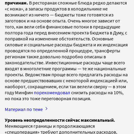
причинам.
В ресторанах сложные блюда редко делаются
«с ножа», а запасы продуктов в холодильнике не
возникают из ничего — бюджеты тоже готовятся из
заготовок и на основе опыта. Очень многое зависит от
того, как вели себя финансовые потоки в предыдущие
полтора года перед внесением проекта бюджета в Думу, с
поправкой на изменение обстоятельств. Основные
силовые и социальные расходы бюджета и их индексация
проводятся по определенной процедуре, трансферты
регионам также довольно подробно описаны в
законодательстве. Инвестиционные расходы чаще всего
входят в многолетние программы — те же национальные
проекты. Ведомствам проще всего предлагать расходы на
основе предшествовавших с некоторой индексацией или,
наоборот, сокращением, если так велели сверху — в этом
году Минфин
порекомендовал
снизить расходы на 10%,
но пока это тоже переговорная позиция.
Материал по теме
Уровень неопределенности сейчас максимальный.
Меняющиеся границы и продолжающаяся
«спецоперация» требуют дополнительных расходов,