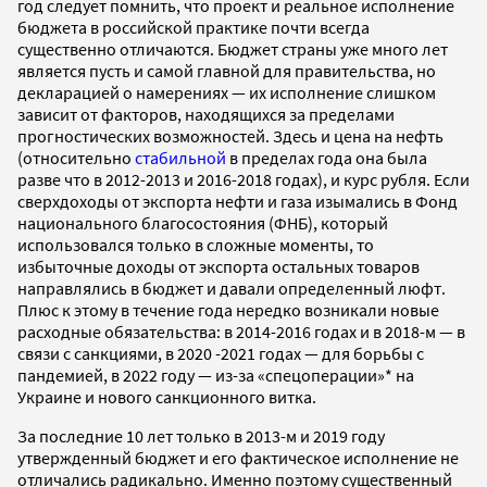
год следует помнить, что
проект и реальное исполнение
бюджета в российской практике почти всегда
существенно отличаются. Бюджет страны уже много лет
является пусть и самой главной для правительства, но
декларацией о намерениях — их исполнение слишком
зависит от факторов, находящихся за пределами
прогностических возможностей. Здесь и цена на нефть
(относительно
стабильной
в пределах года она была
разве что в 2012-2013 и 2016-2018 годах), и курс рубля. Если
сверхдоходы от экспорта нефти и газа изымались в Фонд
национального благосостояния (ФНБ), который
использовался только в сложные моменты, то
избыточные доходы от экспорта остальных товаров
направлялись в бюджет и давали определенный люфт.
Плюс к этому в течение года нередко возникали новые
расходные обязательства: в 2014-2016 годах и в 2018-м — в
связи с санкциями, в 2020 -2021 годах — для борьбы с
пандемией, в 2022 году — из-за «спецоперации»* на
Украине и нового санкционного витка.
За последние 10 лет только в 2013-м и 2019 году
утвержденный бюджет и его фактическое исполнение не
отличались радикально. Именно поэтому существенный