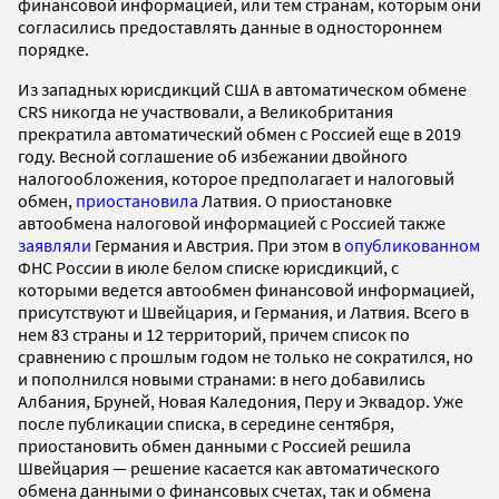
финансовой информацией, или тем странам, которым они
согласились предоставлять данные в одностороннем
порядке.
Из западных юрисдикций США в автоматическом обмене
CRS никогда не участвовали, а Великобритания
прекратила автоматический обмен с Россией еще в 2019
году. Весной соглашение об избежании двойного
налогообложения, которое предполагает и налоговый
обмен,
приостановила
Латвия. О приостановке
автообмена налоговой информацией с Россией также
заявляли
Германия и Австрия. При этом в
опубликованном
ФНС России в июле белом списке юрисдикций, с
которыми ведется автообмен финансовой информацией,
присутствуют и Швейцария, и Германия, и Латвия. Всего в
нем 83 страны и 12 территорий, причем список по
сравнению с прошлым годом не только не сократился, но
и пополнился новыми странами: в него добавились
Албания, Бруней, Новая Каледония, Перу и Эквадор. Уже
после публикации списка, в середине сентября,
приостановить обмен данными с Россией решила
Швейцария — решение касается как автоматического
обмена данными о финансовых счетах, так и обмена