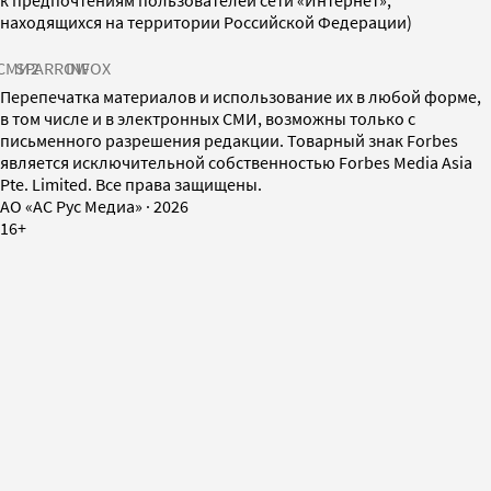
к предпочтениям пользователей сети «Интернет»,
находящихся на территории Российской Федерации)
СМИ2
SPARROW
INFOX
Перепечатка материалов и использование их в любой форме,
в том числе и в электронных СМИ, возможны только с
письменного разрешения редакции. Товарный знак Forbes
является исключительной собственностью Forbes Media Asia
Pte. Limited. Все права защищены.
AO «АС Рус Медиа»
·
2026
16+