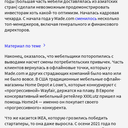
годы (большая часть мебели доставлялась из азиатских
стран) сделали невозможным продемонстрировать
инвесторам хоть какой-то оптимизм. Началась кадровая
чехарда. С начала года у Made.com
сменилось
несколько
топ-менеджеров, включая генерального и финансового
директоров.
Материал по теме
Наконец, оказалось, что мебельщики поторопились с
выводами насчет смены потребительских привычек. Часть
клиентов вернулась в офлайновые точки, которых у
Made.com и других страдающих компаний было мало или
не было вовсе. В США традиционные мебельные офлайн-
магазины Home Depot и Lowe’s, которые конкурируют с
«прогрессивной» Wayfair, держатся на плаву. В Европе
консервативный мебельный ретейлер XXXLutz пришел на
помощь Home24 — именно он покупает своего
«прогрессивного» конкурента.
Что же касается IKEA, которую грозились победить
стартаперы, то она даже выросла. С осени 2021 года по