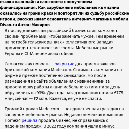
ставка на онлайн и сложности с получением
финансирования. Как зарубежные мебельные компании
оказались на грани краха и повторят ли их судьбу российские
игроки, рассказывает основатель интернет-магазина мебели
Divan.ru Антон Макаров
В последние месяцы российский бизнес слишком занят
своими проблемами, чтобы замечать чужие. Тем временем
на потребительских рынках «коллективного Запада»
происходят тектонические сломы. Мебельные рынки
Европы и США переживают обвал.
Самая свежая новость —
закрытие
для приема заказов
британской компании Made.com. Стоимость компании на
бирже и прежде постепенно снижалась. Но после
размещения на сайте объявления с извинениями за
приостановку работы акции мебельного гиганта за день
обрушились на 93%. Два года назад компания стоила £775
млн, сейчас — £2 млн. Кажется, ее уже не спасти.
Громкий провал Made.com — не единственная трагедия на
западном мебельном рынке. Недавно немецкая компания
Home24
решила
продать бизнес, не справившись с
падением продаж. В 2022 году компания ушла в минус.