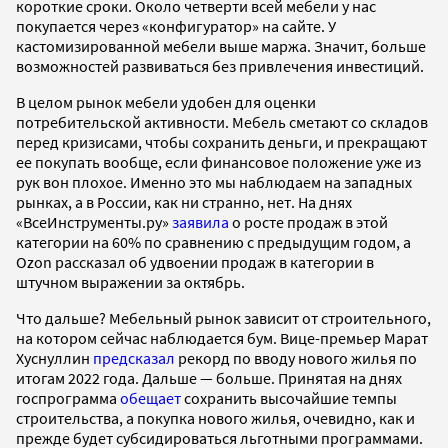
короткие сроки. Около четверти всей мебели у нас
покупается через «конфигуратор» на сайте. У
кастомизированной мебели выше маржа. Значит, больше
возможностей развиваться без привлечения инвестиций.
В целом рынок мебели удобен для оценки
потребительской активности. Мебель сметают со складов
перед кризисами, чтобы сохранить деньги, и прекращают
ее покупать вообще, если финансовое положение уже из
рук вон плохое. Именно это мы наблюдаем на западных
рынках, а в России, как ни странно, нет. На днях
«ВсеИнструменты.ру»
заявила
о росте продаж в этой
категории на 60% по сравнению с предыдущим годом, а
Ozon рассказал об удвоении продаж в категории в
штучном выражении за октябрь.
Что дальше? Мебельный рынок зависит от строительного,
на котором сейчас наблюдается бум. Вице-премьер Марат
Хуснуллин
предсказал
рекорд по вводу нового жилья по
итогам 2022 года. Дальше — больше. Принятая на днях
госпрограмма
обещает
сохранить высочайшие темпы
строительства, а покупка нового жилья, очевидно, как и
прежде будет субсидироваться льготными программами.