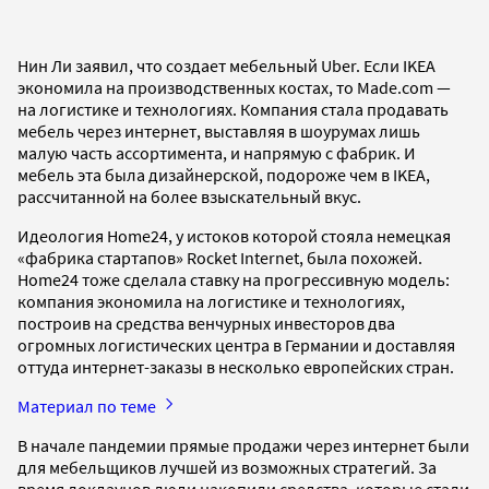
Нин Ли заявил, что создает мебельный Uber. Если IKEA
экономила на производственных костах, то Made.com —
на логистике и технологиях. Компания стала продавать
мебель через интернет, выставляя в шоурумах лишь
малую часть ассортимента, и напрямую с фабрик. И
мебель эта была дизайнерской, подороже чем в IKEA,
рассчитанной на более взыскательный вкус.
Идеология Home24, у истоков которой стояла немецкая
«фабрика стартапов» Rocket Internet, была похожей.
Home24 тоже сделала ставку на прогрессивную модель:
компания экономила на логистике и технологиях,
построив на средства венчурных инвесторов два
огромных логистических центра в Германии и доставляя
оттуда интернет-заказы в несколько европейских стран.
Материал по теме
В начале пандемии прямые продажи через интернет были
для мебельщиков лучшей из возможных стратегий. За
время локдаунов люди накопили средства, которые стали