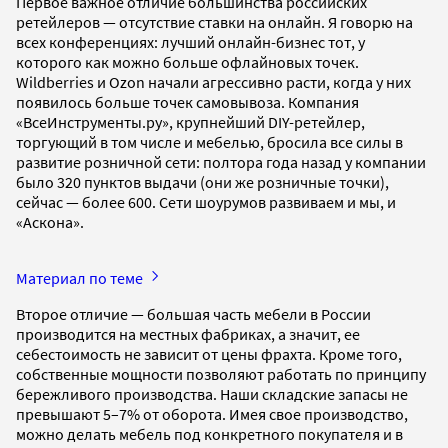
Первое важное отличие большинства российских
ретейлеров — отсутствие ставки на онлайн. Я говорю на
всех конференциях: лучший онлайн-бизнес тот, у
которого как можно больше офлайновых точек.
Wildberries и Ozon начали агрессивно расти, когда у них
появилось больше точек самовывоза. Компания
«ВсеИнструменты.ру», крупнейший DIY-ретейлер,
торгующий в том числе и мебелью, бросила все силы в
развитие розничной сети: полтора года назад у компании
было 320 пунктов выдачи (они же розничные точки),
сейчас — более 600. Сети шоурумов развиваем и мы, и
«Аскона».
Материал по теме
Второе отличие — большая часть мебели в России
производится на местных фабриках, а значит, ее
себестоимость не зависит от цены фрахта. Кроме того,
собственные мощности позволяют работать по принципу
бережливого производства. Наши складские запасы не
превышают 5–7% от оборота. Имея свое производство,
можно делать мебель под конкретного покупателя и в