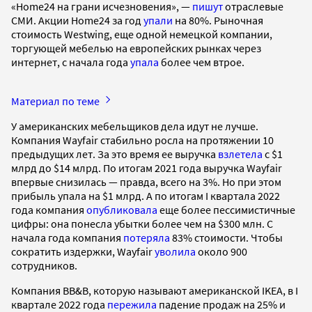
«Home24 на грани исчезновения», —
пишут
отраслевые
СМИ. Акции Home24 за год
упали
на 80%. Рыночная
стоимость Westwing, еще одной немецкой компании,
торгующей мебелью на европейских рынках через
интернет, с начала года
упала
более чем втрое.
Материал по теме
У американских мебельщиков дела идут не лучше.
Компания Wayfair стабильно росла на протяжении 10
предыдущих лет. За это время ее выручка
взлетела
с $1
млрд до $14 млрд. По итогам 2021 года выручка Wayfair
впервые снизилась — правда, всего на 3%. Но при этом
прибыль упала на $1 млрд. А по итогам I квартала 2022
года компания
опубликовала
еще более пессимистичные
цифры: она понесла убытки более чем на $300 млн. С
начала года компания
потеряла
83% стоимости. Чтобы
сократить издержки, Wayfair
уволила
около 900
сотрудников.
Компания BB&B, которую называют американской IKEA, в I
квартале 2022 года
пережила
падение продаж на 25% и