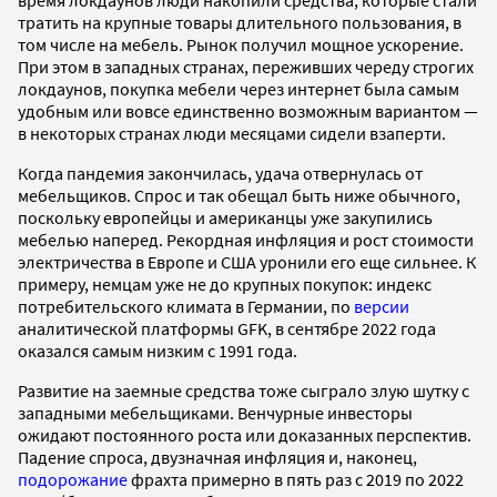
тратить на крупные товары длительного пользования, в
том числе на мебель. Рынок получил мощное ускорение.
При этом в западных странах, переживших череду строгих
локдаунов, покупка мебели через интернет была самым
удобным или вовсе единственно возможным вариантом —
в некоторых странах люди месяцами сидели взаперти.
Когда пандемия закончилась, удача отвернулась от
мебельщиков. Спрос и так обещал быть ниже обычного,
поскольку европейцы и американцы уже закупились
мебелью наперед. Рекордная инфляция и рост стоимости
электричества в Европе и США уронили его еще сильнее. К
примеру, немцам уже не до крупных покупок: индекс
потребительского климата в Германии, по
версии
аналитической платформы GFK, в сентябре 2022 года
оказался самым низким с 1991 года.
Развитие на заемные средства тоже сыграло злую шутку с
западными мебельщиками. Венчурные инвесторы
ожидают постоянного роста или доказанных перспектив.
Падение спроса, двузначная инфляция и, наконец,
подорожание
фрахта примерно в пять раз с 2019 по 2022