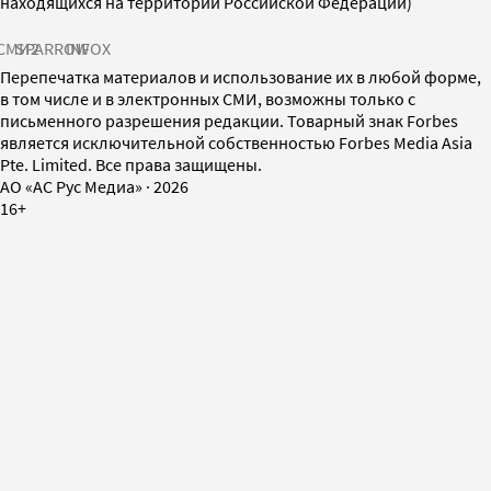
находящихся на территории Российской Федерации)
СМИ2
SPARROW
INFOX
Перепечатка материалов и использование их в любой форме,
в том числе и в электронных СМИ, возможны только с
письменного разрешения редакции. Товарный знак Forbes
является исключительной собственностью Forbes Media Asia
Pte. Limited. Все права защищены.
AO «АС Рус Медиа»
·
2026
16+