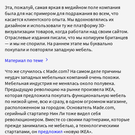
Эта, пожалуй, самая яркая в медийном поле компания
была для нас примером для подражания во всем, что
касается клиентского опыта. Мы вдохновлялись их
дизайном и использовали ту же платформу 3D-
визуализации товаров, когда работали над своим сайтом.
Отраслевые издания писали, что мы копируем британцев
— и мы не спорили. На раннем этапе мы буквально
покупали и повторяли западную мебель.
Материал по теме
Что же случилось с Made.com? На самом деле причины
неудач западных мебельных компаний очень похожи.
Мебельная индустрия не менялась около полувека.
Предыдущую революцию на рынке произвела IKEA,
которая предложила покупать функциональную мебель
по низкой цене, всю и сразу, в одном огромном магазине,
расположенном за городом. Основатель Made.com,
серийный стартапер Нин Ли тоже видел себя
революционером. Вместе со своими партнерами, которые
прежде занимались не мебелью, а технологическими
стартапами, он
предложил
«новую IKEA».