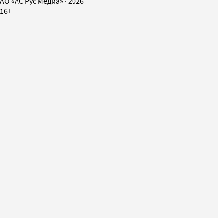
AO «АС Рус Медиа»
·
2026
16+